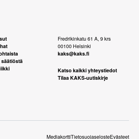
sut
Fredrikinkatu 61 A, 9 krs
hat
00100 Helsinki
ohtaista
kaks@kaks.fi
 säätiöstä
ikki
Katso kaikki yhteystiedot
Tilaa KAKS-uutiskirje
Mediakortti
Tietosuojaseloste
Evästeet