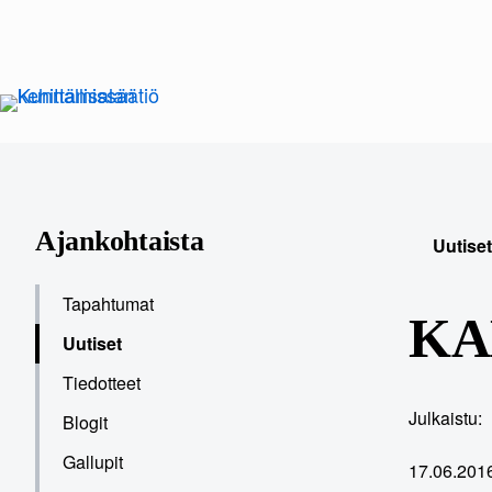
Siirry
sisältöön
Ajankohtaista
Uutiset
Tapahtumat
KAK
Uutiset
Tiedotteet
Julkaistu:
Blogit
Gallupit
17.06.201