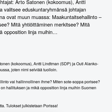
tajat: Arto Satonen (kokoomus), Antti
ta valitsee eduskuntaryhmänsä johtajan
oina ovat muun muassa: Maakuntaitsehallinto –
isee? Mitä yhtiöittäminen merkitsee? Mitä
ä opposition linja muihin…
onen (kokoomus), Antti Lindtman (SDP) ja Outi Alanko-
ssa, joten nimi selviää tuolloin.
into vai hallinnollinen ihme? Miten sote-soppa porisee?
 on hallituksen ja mikä opposition linja muihin Suomen
a. Tulokset julkistetaan Porissa!