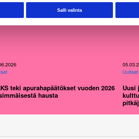
Salli valinta
06.2026
05.03.
iset
Uutiset
KS teki apurahapäätökset vuoden 2026
Uusi 
simmäisestä hausta
kultt
pitkä