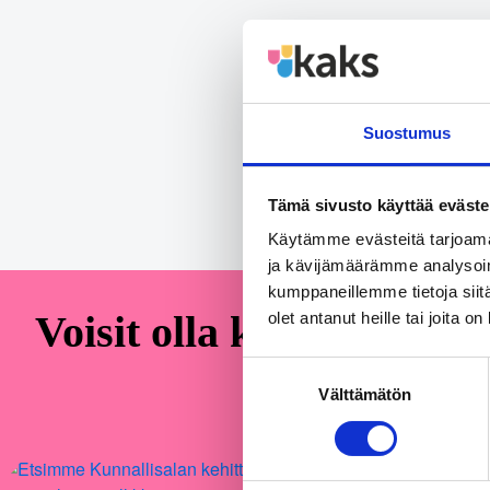
Jaa a
Share on
Suostumus
Tämä sivusto käyttää eväste
Käytämme evästeitä tarjoama
ja kävijämäärämme analysoim
kumppaneillemme tietoja siitä
Voisit olla kiinnostunut
olet antanut heille tai joita o
Suostumuksen
Välttämätön
valinta