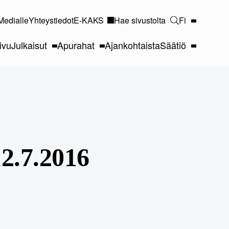
Medialle
Yhteystiedot
E-KAKS
Hae sivustolta
Fi
ivu
Julkaisut
Apurahat
Ajankohtaista
Säätiö
2.7.2016