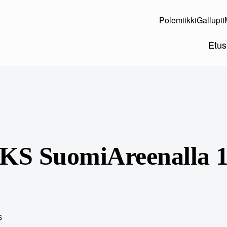
Polemiikki
Gallupit
Etus
S SuomiAreenalla 1
6