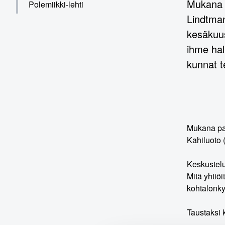
Mukana p
Polemiikki-lehti
Lindtman
kesäkuus
ihme hal
kunnat t
Mukana pan
Kahiluoto 
Keskustelu
Mitä yhtiö
kohtalonk
Taustaksi 