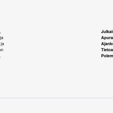
,
Julkai
ja
Apura
 ja
Ajank
on
Tietoa
.
Polemi