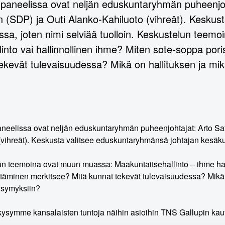
aneelissa ovat neljän eduskuntaryhmän puheenjoh
 (SDP) ja Outi Alanko-Kahiluoto (vihreät). Keskus
sa, joten nimi selviää tuolloin. Keskustelun teem
linto vai hallinnollinen ihme? Miten sote-soppa por
ekevät tulevaisuudessa? Mikä on hallituksen ja mik
eelissa ovat neljän eduskuntaryhmän puheenjohtajat: Arto Sat
(vihreät). Keskusta valitsee eduskuntaryhmänsä johtajan kesäkuu
n teemoina ovat muun muassa: Maakuntaitsehallinto – ihme hall
ittäminen merkitsee? Mitä kunnat tekevät tulevaisuudessa? Mikä
ysymyksiin?
kysymme kansalaisten tuntoja näihin asioihin TNS Gallupin kautt