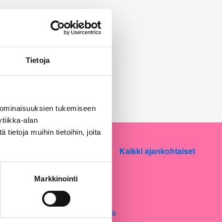
Tietoja
 ominaisuuksien tukemiseen
tiikka-alan
ietoja muihin tietoihin, joita
Kaikki ajankohtaiset
Markkinointi