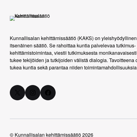
Kunnallisalan kehittämissäätiö (KAKS) on yleishyödyllinen
itsenäinen säätiö. Se rahoittaa kuntia palvelevaa tutkimus- 
kehittämistoimintaa, viestii tutkimuksesta monikanavaisesti
tukee tekijöiden ja tutkijoiden välistä dialogia. Tavoitteena 
tukea kuntia sekä parantaa niiden toimintamahdollisuuksia
X
Instagram
Facebook
© Kunnallisalan kehittämissäätiö 2026