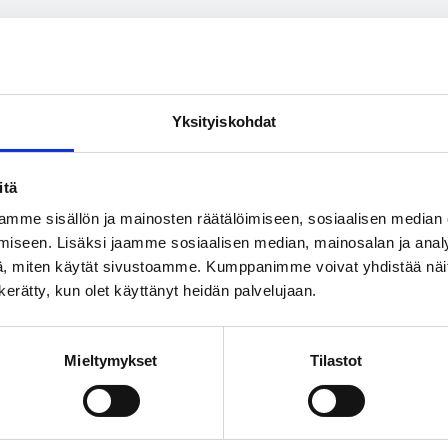
rtikkeli
 Facebook
Share on LinkedIn
Email this Page
Yksityiskohdat
itä
mme sisällön ja mainosten räätälöimiseen, sosiaalisen median
iseen. Lisäksi jaamme sosiaalisen median, mainosalan ja analy
, miten käytät sivustoamme. Kumppanimme voivat yhdistää näitä t
 myös näistä
n kerätty, kun olet käyttänyt heidän palvelujaan.
Mieltymykset
Tilastot