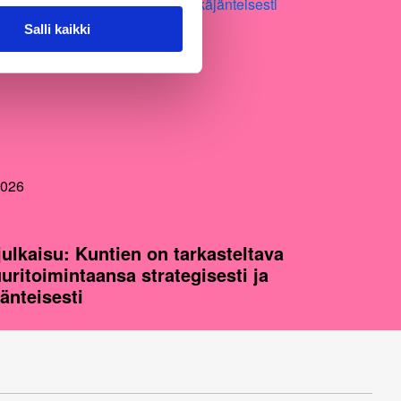
Salli kaikki
2026
julkaisu: Kuntien on tarkasteltava
uuritoimintaansa strategisesti ja
jänteisesti