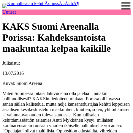
Siirry
sisältöön
Uutiset
KAKS Suomi Areenalla
Porissa: Kahdeksantoista
maakuntaa kelpaa kaikille
Julkaistu:
13.07.2016
Kuvat: SuomiAreena
Miten Suomessa pitäisi lähivuosina olla ja elää – ainakin
hallinnollisesti? KAKSin tiedotteen mukaan Porissa oli luvassa
sanan säilän kalistelua, mutta neljä kansanedustajaa kehitti leppoisan
asiallisen kesäkeskustelun maakuntien, kuntien, soten, yhtiöittämisen
ja valinnanvapauden tulevaisuudesta. Kunnallisalan
kehittämissäätiön asiamies Antti Mykkänen kysyi, millaisen
kouluarvosanan runsaan vuoden ikäiselle hallitukselle voi antaa.
”Opettajat” olivat maltillisia. Opposition edustajilta, vihreiden