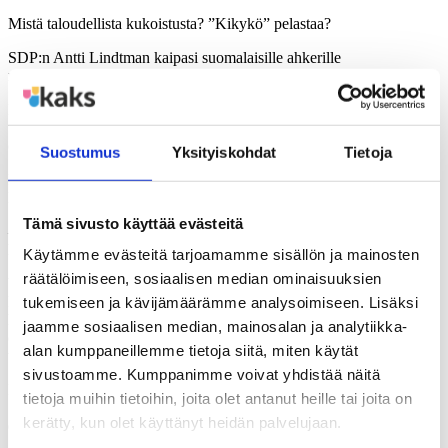
Mistä taloudellista kukoistusta? ”Kikykö” pelastaa?
SDP:n Antti Lindtman kaipasi suomalaisille ahkerille
mahdollisuuden tehdä työtä. Emu-puskurit tulisi ottaa käyttöön.
Keskustan Antti Kaikkonen muistutti, että Ruotsi ja Saksa tekivät
työmarkkinapoliittisia uudistuksia jo vuosia sitten. Myös Suomessa
on jo näkyvissä valoa.
Suostumus
Yksityiskohdat
Tietoja
Kokoomuksen Arto Satonen tiesi, että paikallinen sopiminen toimii
Ruotsissa.
Tämä sivusto käyttää evästeitä
– Porvarihallituksen aikana luotu hyvä pohja kantaa nyt hedelmää,
hän muotoili.
Käytämme evästeitä tarjoamamme sisällön ja mainosten
räätälöimiseen, sosiaalisen median ominaisuuksien
Vihreiden Outi Alanko-Kahiluoto totesi, ettei ole järkeä leikata
koulutuksesta, koska koulutus voi kehittää visioita. Ruotsissa
tukemiseen ja kävijämäärämme analysoimiseen. Lisäksi
huomiota kiinnittää muun muassa se, että pienten lasten äidit
jaamme sosiaalisen median, mainosalan ja analytiikka-
osallistuvat työelämään yleisemmin kuin Suomessa. Osa-aikainen
alan kumppaneillemme tietoja siitä, miten käytät
työ on tavallisempaa kuin meillä.
sivustoamme. Kumppanimme voivat yhdistää näitä
Koulutuksestakin on leikattu, mutta Arto Satonen muistutti, että
tietoja muihin tietoihin, joita olet antanut heille tai joita on
Suomessa koulutukseen panostaminen BKT:hen verrattuna on
kerätty, kun olet käyttänyt heidän palvelujaan.
edelleen Euroopan kärkeä.