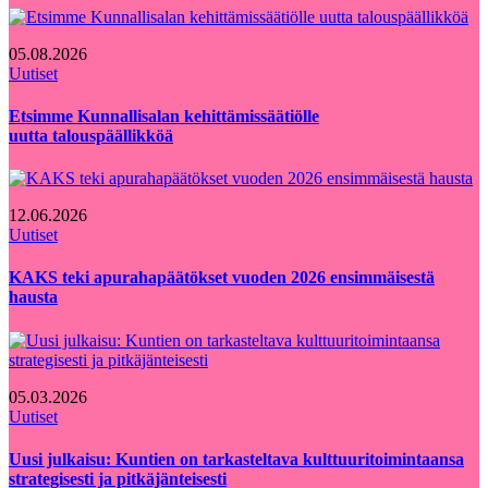
05.08.2026
Uutiset
Etsimme Kunnallisalan kehittämissäätiölle
uutta talouspäällikköä
12.06.2026
Uutiset
KAKS teki apurahapäätökset vuoden 2026 ensimmäisestä
hausta
05.03.2026
Uutiset
Uusi julkaisu: Kuntien on tarkasteltava kulttuuritoimintaansa
strategisesti ja pitkäjänteisesti