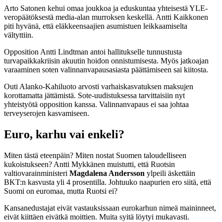
Arto Satonen kehui omaa joukkoa ja eduskuntaa yhteisestä YLE-
veropäätöksestä media-alan murroksen keskellä. Antti Kaikkonen
piti hyvänä, että eläkkeensaajien asumistuen leikkaamiselta
vältyttiin.
Opposition Antti Lindtman antoi hallitukselle tunnustusta
turvapaikkakriisin akuutin hoidon onnistumisesta. Myös jatkoajan
varaaminen soten valinnanvapausasiasta päättämiseen sai kiitosta.
Outi Alanko-Kahiluoto arvosti varhaiskasvatuksen maksujen
korottamatta jättämistä. Sote-uudistuksessa tarvittaisiin nyt
yhteistyötä opposition kanssa. Valinnanvapaus ei saa johtaa
terveyserojen kasvamiseen.
Euro, karhu vai enkeli?
Miten tästä eteenpäin? Miten nostat Suomen taloudelliseen
kukoistukseen? Antti Mykkänen muistutti, että Ruotsin
valtiovarainministeri
Magdalena Andersson
ylpeili äskettäin
BKT:n kasvusta yli 4 prosentilla. Johtuuko naapurien ero siitä, että
Suomi on euromaa, mutta Ruotsi ei?
Kansanedustajat eivät vastauksissaan eurokarhun nimeä maininneet,
eivät kiittäen eivätkä moittien. Muita syitä löytyi mukavasti.