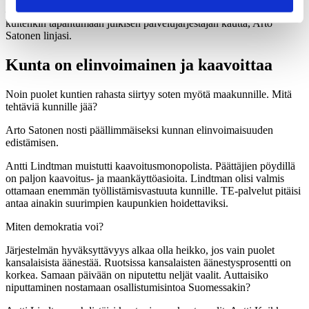
– Käyttäjät pääsevät valitsemaan. Kaikkein vaativin hoito tulee
kuitenkin tapahtumaan julkisen palvelujärjestäjän kautta, Arto
Satonen linjasi.
Kunta on elinvoimainen ja kaavoittaa
Noin puolet kuntien rahasta siirtyy soten myötä maakunnille. Mitä
tehtäviä kunnille jää?
Arto Satonen nosti päällimmäiseksi kunnan elinvoimaisuuden
edistämisen.
Antti Lindtman muistutti kaavoitusmonopolista. Päättäjien pöydillä
on paljon kaavoitus- ja maankäyttöasioita. Lindtman olisi valmis
ottamaan enemmän työllistämisvastuuta kunnille. TE-palvelut pitäisi
antaa ainakin suurimpien kaupunkien hoidettaviksi.
Miten demokratia voi?
Järjestelmän hyväksyttävyys alkaa olla heikko, jos vain puolet
kansalaisista äänestää. Ruotsissa kansalaisten äänestysprosentti on
korkea. Samaan päivään on niputettu neljät vaalit. Auttaisiko
niputtaminen nostamaan osallistumisintoa Suomessakin?