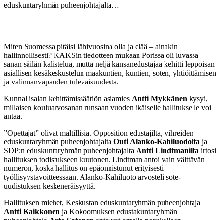
eduskuntaryhmän puheenjohtajalta…
Miten Suomessa pitäisi lähivuosina olla ja elää – ainakin
hallinnollisesti? KAKSin tiedotteen mukaan Porissa oli luvassa
sanan säilän kalistelua, mutta neljä kansanedustajaa kehitti leppoisan
asiallisen kesäkeskustelun maakuntien, kuntien, soten, yhtiöittämisen
ja valinnanvapauden tulevaisuudesta.
Kunnallisalan kehittämissäätiön asiamies
Antti Mykkänen
kysyi,
millaisen kouluarvosanan runsaan vuoden ikäiselle hallitukselle voi
antaa.
”Opettajat” olivat maltillisia. Opposition edustajilta, vihreiden
eduskuntaryhmän puheenjohtajalta
Outi Alanko-Kahiluodolta
ja
SDP:n eduskuntaryhmän puheenjohtajalta
Antti Lindtmanilta
irtosi
hallituksen todistukseen kuutonen. Lindtman antoi vain välttävän
numeron, koska hallitus on epäonnistunut erityisesti
työllisyystavoitteessaan. Alanko-Kahiluoto arvosteli sote-
uudistuksen keskeneräisyyttä.
Hallituksen miehet, Keskustan eduskuntaryhmän puheenjohtaja
Antti Kaikkonen
ja Kokoomuksen edustakuntaryhmän