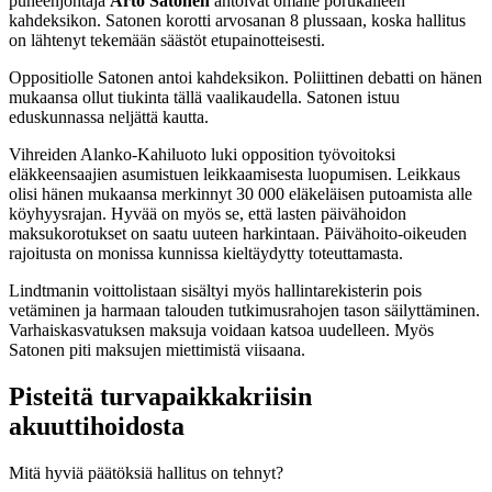
puheenjohtaja
Arto Satonen
antoivat omalle porukalleen
kahdeksikon. Satonen korotti arvosanan 8 plussaan, koska hallitus
on lähtenyt tekemään säästöt etupainotteisesti.
Oppositiolle Satonen antoi kahdeksikon. Poliittinen debatti on hänen
mukaansa ollut tiukinta tällä vaalikaudella. Satonen istuu
eduskunnassa neljättä kautta.
Vihreiden Alanko-Kahiluoto luki opposition työvoitoksi
eläkkeensaajien asumistuen leikkaamisesta luopumisen. Leikkaus
olisi hänen mukaansa merkinnyt 30 000 eläkeläisen putoamista alle
köyhyysrajan. Hyvää on myös se, että lasten päivähoidon
maksukorotukset on saatu uuteen harkintaan. Päivähoito-oikeuden
rajoitusta on monissa kunnissa kieltäydytty toteuttamasta.
Lindtmanin voittolistaan sisältyi myös hallintarekisterin pois
vetäminen ja harmaan talouden tutkimusrahojen tason säilyttäminen.
Varhaiskasvatuksen maksuja voidaan katsoa uudelleen. Myös
Satonen piti maksujen miettimistä viisaana.
Pisteitä turvapaikkakriisin
akuuttihoidosta
Mitä hyviä päätöksiä hallitus on tehnyt?