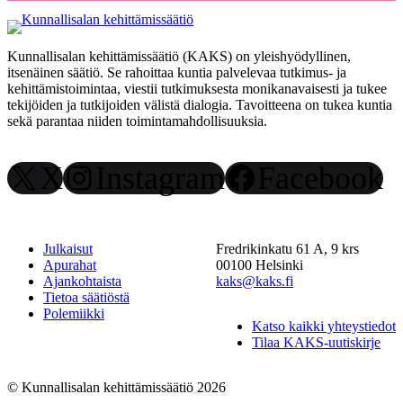
Kunnallisalan kehittämissäätiö (KAKS) on yleishyödyllinen,
itsenäinen säätiö. Se rahoittaa kuntia palvelevaa tutkimus- ja
kehittämistoimintaa, viestii tutkimuksesta monikanavaisesti ja tukee
tekijöiden ja tutkijoiden välistä dialogia. Tavoitteena on tukea kuntia
sekä parantaa niiden toimintamahdollisuuksia.
X
Instagram
Facebook
Julkaisut
Fredrikinkatu 61 A, 9 krs
Apurahat
00100 Helsinki
Ajankohtaista
kaks@kaks.fi
Tietoa säätiöstä
Polemiikki
Katso kaikki yhteystiedot
Tilaa KAKS-uutiskirje
© Kunnallisalan kehittämissäätiö 2026