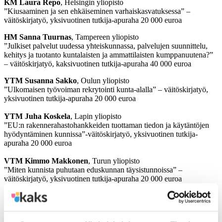
KM Laura Repo
, Helsingin yliopisto
”Kiusaaminen ja sen ehkäiseminen varhaiskasvatuksessa” –
väitöskirjatyö, yksivuotinen tutkija-apuraha 20 000 euroa
HM Sanna Tuurnas
, Tampereen yliopisto
”Julkiset palvelut uudessa yhteiskunnassa, palvelujen suunnittelu,
kehitys ja tuotanto kuntalaisten ja ammattilaisten kumppanuutena?”
– väitöskirjatyö, kaksivuotinen tutkija-apuraha 40 000 euroa
YTM Susanna Sakko
, Oulun yliopisto
”Ulkomaisen työvoiman rekrytointi kunta-alalla” – väitöskirjatyö,
yksivuotinen tutkija-apuraha 20 000 euroa
YTM Juha Koskela
, Lapin yliopisto
”EU:n rakennerahastohankkeiden tuottaman tiedon ja käytäntöjen
hyödyntäminen kunnissa”-väitöskirjatyö, yksivuotinen tutkija-
apuraha 20 000 euroa
VTM Kimmo Makkonen
, Turun yliopisto
”Miten kunnista puhutaan eduskunnan täysistunnoissa” –
väitöskirjatyö, yksivuotinen tutkija-apuraha 20 000 euroa
FM (väitös 7.6.2013) Antti Vasanen
, Turun yliopisto
”Suomen aluerakenteen kehitys toiminnallisen monikeskuksisuuden
näkökulmasta” – post doc työ, yksivuotinen tutkija-apuraha 20 000