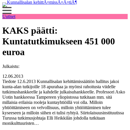
Siirry
sisältöön
Uutiset
KAKS päätti:
Kuntatutkimukseen 451 000
euroa
Julkaistu:
12.06.2013
Tiedote 12.6.2013 Kunnallisalan kehittämissäätiön hallitus jakoi
kunta-alan tutkijoille 18 apurahaa ja myönsi rahoitusta viidelle
tutkimushankkeelle ja kahdelle julkaisuhankkeelle. Professori Asko
Uotin hankkeessa Tampereen yliopistossa tutkitaan mm. sitä
millaisia erilaisia rooleja kuntayhtiöillä voi olla. Milloin
yhtiöittämiseen on velvollisuus, milloin yhtiöittäminen tulee
kyseeseen ja milloin siihen ei tulisi ryhtyä. Siirtolaisuusinstituutissa
Turussa tutkimusjohtaja Elli Heikkilän johdolla tutkitaan
monikulttuuristen…