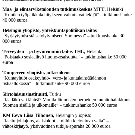
Maa- ja elintarviketalouden tutkimuskeskus MTT
, Helsinki
”Kuntien työpaikkakehitykseen vaikuttavat tekijät” – tutkimushanke
40 000 euroa
Helsingin yliopisto, yhteiskuntapolitiikan laitos
”Syrjäytymisestä selviytymiseen Suomessa” – tutkimushanke 30
000 euroa
Terveyden – ja hyvinvoinnin laitos THL
, Helsinki
”Poistaako sosiaalityö huono-osaisuutta” – tutkimushanke 50 000
euroa
Tampereen yliopisto, julkisoikeus
”Kuntayhtiöt osakeyhtiö-, vero- ja kuntalainsäädännön
ristiaallokossa” – tutkimushanke 90 000 euroa
Siirtolaisuusinstituutti
, Turku
”Jäädäkö vai lähteä? Monikulttuuristen perheiden muuttohalukkuus
Suomen sisällä ja ulkomaille” – tutkimushanke 50 000 euroa
KM Eeva-Liisa Tiihonen
, Helsingin yliopisto
”Jaettu johtajuus, alaistaidot ja niihin kietoutuva valta” –
väitöskirjatyö, yksivuotinen tutkija-apuraha 20 000 euroa