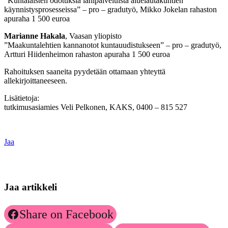
”Kuntalaisten odotuksia lähipalveluista aluelautakuntien
käynnistysprosesseissa” – pro – gradutyö, Mikko Jokelan rahaston
apuraha 1 500 euroa
Marianne Hakala
, Vaasan yliopisto
”Maakuntalehtien kannanotot kuntauudistukseen” – pro – gradutyö,
Artturi Hiidenheimon rahaston apuraha 1 500 euroa
Rahoituksen saaneita pyydetään ottamaan yhteyttä
allekirjoittaneeseen.
Lisätietoja:
tutkimusasiamies Veli Pelkonen, KAKS, 0400 – 815 527
Jaa
Jaa artikkeli
Share on Facebook