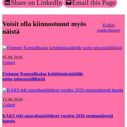
Share on LinkedIn
Email this Page
Voisit olla kiinnostunut myös
Kaikki
näistä
ajankohtaiset
05.08.2026
Uutiset
Etsimme Kunnallisalan kehittämissäätiölle
uutta talouspäällikköä
12.06.2026
Uutiset
KAKS teki apurahapäätökset vuoden 2026 ensimmäisestä
hausta