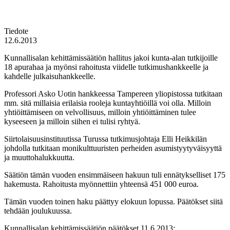
Tiedote
12.6.2013
Kunnallisalan kehittämissäätiön hallitus jakoi kunta-alan tutkijoille
18 apurahaa ja myönsi rahoitusta viidelle tutkimushankkeelle ja
kahdelle julkaisuhankkeelle.
Professori Asko Uotin hankkeessa Tampereen yliopistossa tutkitaan
mm. sitä millaisia erilaisia rooleja kuntayhtiöillä voi olla. Milloin
yhtiöittämiseen on velvollisuus, milloin yhtiöittäminen tulee
kyseeseen ja milloin siihen ei tulisi ryhtyä.
Siirtolaisuusinstituutissa Turussa tutkimusjohtaja Elli Heikkilän
johdolla tutkitaan monikulttuuristen perheiden asumistyytyväisyyttä
ja muuttohalukkuutta.
Säätiön tämän vuoden ensimmäiseen hakuun tuli ennätykselliset 175
hakemusta. Rahoitusta myönnettiin yhteensä 451 000 euroa.
Tämän vuoden toinen haku päättyy elokuun lopussa. Päätökset siitä
tehdään joulukuussa.
Kunnallisalan kehittämissäätiön päätökset 11.6.2013: