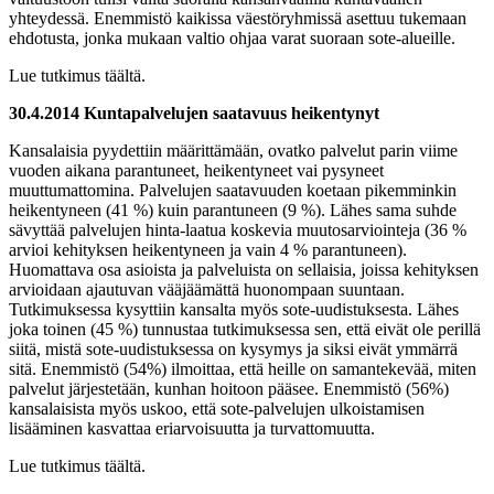
yhteydessä. Enemmistö kaikissa väestöryhmissä asettuu tukemaan
ehdotusta, jonka mukaan valtio ohjaa varat suoraan sote-alueille.
Lue tutkimus täältä.
30.4.2014 Kuntapalvelujen saatavuus heikentynyt
Kansalaisia pyydettiin määrittämään, ovatko palvelut parin viime
vuoden aikana parantuneet, heikentyneet vai pysyneet
muuttumattomina. Palvelujen saatavuuden koetaan pikemminkin
heikentyneen (41 %) kuin parantuneen (9 %). Lähes sama suhde
sävyttää palvelujen hinta-laatua koskevia muutosarviointeja (36 %
arvioi kehityksen heikentyneen ja vain 4 % parantuneen).
Huomattava osa asioista ja palveluista on sellaisia, joissa kehityksen
arvioidaan ajautuvan vääjäämättä huonompaan suuntaan.
Tutkimuksessa kysyttiin kansalta myös sote-uudistuksesta. Lähes
joka toinen (45 %) tunnustaa tutkimuksessa sen, että eivät ole perillä
siitä, mistä sote-uudistuksessa on kysymys ja siksi eivät ymmärrä
sitä. Enemmistö (54%) ilmoittaa, että heille on samantekevää, miten
palvelut järjestetään, kunhan hoitoon pääsee. Enemmistö (56%)
kansalaisista myös uskoo, että sote-palvelujen ulkoistamisen
lisääminen kasvattaa eriarvoisuutta ja turvattomuutta.
Lue tutkimus täältä.