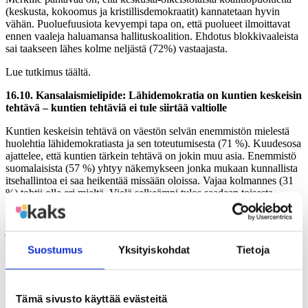
(keskusta, kokoomus ja kristillisdemokraatit) kannatetaan hyvin
vähän. Puoluefuusiota kevyempi tapa on, että puolueet ilmoittavat
ennen vaaleja haluamansa hallituskoalition. Ehdotus blokkivaaleista
sai taakseen lähes kolme neljästä (72%) vastaajasta.
Lue tutkimus täältä.
16.10. Kansalaismielipide: Lähidemokratia on kuntien keskeisin
tehtävä – kuntien tehtäviä ei tule siirtää valtiolle
Kuntien keskeisin tehtävä on väestön selvän enemmistön mielestä
huolehtia lähidemokratiasta ja sen toteutumisesta (71 %). Kuudesosa
ajattelee, että kuntien tärkein tehtävä on jokin muu asia. Enemmistö
suomalaisista (57 %) yhtyy näkemykseen jonka mukaan kunnallista
itsehallintoa ei saa heikentää missään oloissa. Vajaa kolmannes (31
%) tohtii olla eri mieltä. Vielä selkeämpi tulos saadaan toisesta,
käänteisesti muotoillusta, konkreettista toimintamallia tarjoavasta
väitteestä. Kolme neljästä (77 %) kuntalaisesta torjuu näkemyksen,
jonka mukaan suomalainen kuntajärjestelmä tulisi lakkauttaa ja
perustehtävät siirtää valtion hoidettavaksi.
Suostumus
Yksityiskohdat
Tietoja
Lue tutkimus täältä.
17.10. Kansalaismielipide: Puolet leikkaisi lapsilisiä ja
Tämä sivusto käyttää evästeitä
kotihoidon tukea