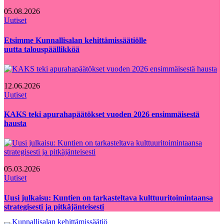
05.08.2026
Uutiset
Etsimme Kunnallisalan kehittämissäätiölle
uutta talouspäällikköä
12.06.2026
Uutiset
KAKS teki apurahapäätökset vuoden 2026 ensimmäisestä
hausta
05.03.2026
Uutiset
Uusi julkaisu: Kuntien on tarkasteltava kulttuuritoimintaansa
strategisesti ja pitkäjänteisesti