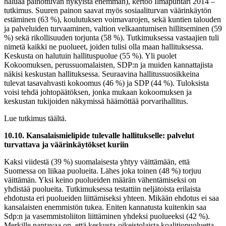
haluaa painottuvan nykyistä enemmän), kertoo Ilmapuntari 2014 –
tutkimus. Suuren painon saavat myös sosiaaliturvan väärinkäytön
estäminen (63 %), koulutuksen voimavarojen, sekä kuntien talouden
ja palveluiden turvaaminen, valtion velkaantumisen hillitseminen (59
%) sekä rikollisuuden torjunta (58 %). Tutkimuksessa vastaajien tuli
nimetä kaikki ne puolueet, joiden tulisi olla maan hallituksessa.
Keskusta on halutuin hallituspuolue (55 %). Yli puolet
Kokoomuksen, perussuomalaisten, SDP:n ja muiden kannattajista
näkisi keskustan hallituksessa. Seuraavina hallitussuosikkeina
tulevat tasavahvasti kokoomus (46 %) ja SDP (44 %). Tuloksista
voisi tehdä johtopäätöksen, jonka mukaan kokoomuksen ja
keskustan tukijoiden näkymissä häämöttää porvarihallitus.
Lue tutkimus täältä.
10.10. Kansalaismielipide tulevalle hallitukselle: palvelut
turvattava ja väärinkäytökset kuriin
Kaksi viidestä (39 %) suomalaisesta yhtyy väittämään, että
Suomessa on liikaa puolueita. Lähes joka toinen (48 %) torjuu
väittämän. Yksi keino puolueiden määrän vähentämiseksi on
yhdistää puolueita. Tutkimuksessa testattiin neljätoista erilaista
ehdotusta eri puolueiden liittämiseksi yhteen. Mikään ehdotus ei saa
kansalaisten enemmistön tukea. Eniten kannatusta kuitenkin saa
Sdp:n ja vasemmistoliiton liittäminen yhdeksi puolueeksi (42 %).
Merkille pantavaa on, että keskusta-oikeistolaista koalitiopuoluetta