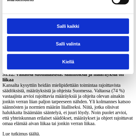
Kansalaisten mielestä tulevien eduskuntavaalien painopiste on
selvästi sisäpolitiikassa. Eniten kannatusta saa ehdokas, joka ”toimii
koko valtakunnan etua ajatellen” (54%),”kannattaa ankarampia
Salli kaikki
rangaistuksia rikoksista” (52%) ja ”korostaa Suomen itsenäisyyttä”
(51%). Kärkipäähän sijoittuu myös vähemmistöjen oikeuksien
puolustaminen (48 %). Varsin vähäistä vetovoimaa tunnetaan
ulkoistamista ajavaan ehdokkaaseen (12 %). Häntä vielä heikommin
Salli valinta
vetoaa henkilö, joka ”kannattaa vapaiden markkinoiden ja
yritystoiminnan sääntelyn lisäämistä nykyisestä” (7 %).
Kiellä
Lue tutkimus täältä.
31.12. Valtaosa suomalaisista: säännöksiä ja määräyksiä on
liikaa
Kansalta kysyttiin heidän mielipidettään toimintaa rajoittavista
säädöksistä, määräyksistä ja ohjeista Suomessa. Valtaosa (74 %)
vastaajista arvioi rajoittavia määräyksiä ja ohjeita olevan ainakin
jonkin verran liian paljon tarpeeseen nähden. Yli kolmannes katsoo
säännösten ja normien määrän liialliseksi. Niitä, jotka olisivat
halukkaita lisäämään sääntelyä, ei juuri löydy. Noin puolet arvioi,
että yhteiskunnan erilaiset säädökset, määräykset ja ohjeet rajoittavat
omaa elämää aivan liikaa tai jonkin verran liikaa.
Lue tutkimus täältä.