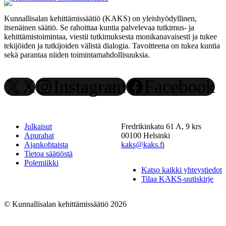
Kunnallisalan kehittämissäätiö (KAKS) on yleishyödyllinen,
itsenäinen säätiö. Se rahoittaa kuntia palvelevaa tutkimus- ja
kehittämistoimintaa, viestii tutkimuksesta monikanavaisesti ja tukee
tekijöiden ja tutkijoiden välistä dialogia. Tavoitteena on tukea kuntia
sekä parantaa niiden toimintamahdollisuuksia.
X
Instagram
Facebook
Julkaisut
Fredrikinkatu 61 A, 9 krs
Apurahat
00100 Helsinki
Ajankohtaista
kaks@kaks.fi
Tietoa säätiöstä
Polemiikki
Katso kaikki yhteystiedot
Tilaa KAKS-uutiskirje
© Kunnallisalan kehittämissäätiö 2026