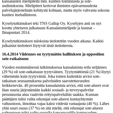
kansalaisten mielipiteitä mm. kuntien toiminnasta ja sote-
uudistuksesta. Mielipiteet kertovat ihmisten epävarmuudesta
palvelujärjestelmän kehitystä kohtaan, mutta myös vahvasta uskosta
kuntien itsehallintoon.
Kyselytutkimukset teki TNS Gallup Oy. Kyselyjen anti on nyt
koottu yhteiseen julkaisuun Kansalaismielipide ja kunnat –
Ilmapuntari 2014.
Kyselytutkimuksen tuloksista tiedotettiin vuoden aikana. Kaikki
julkaistut tiedotteet löytyvät tästä tiedotteesta.
16.4.2014 Viidennes on tyytymätön hallituksen ja opposition
sote-ratkaisuun
Vuoden ensimmäisessä tutkimuksessa kansalaisista reilu neljännes
(29 %) oli sote-ratkaisuun tyytyväinen. Tyytymättömiä (21 %) löytyi
vähemmän kuin tyytyväisiä. Joka toinen kuitenkin arvioi sote-
ratkaisun seuraamuksena palveluiden saavutettavuuden
heikkenevän. 40 prosenttia kansalaisista arvioi, että sote-alueet ovat
liian suuria järjestämään kaikki sosiaali- ja terveyspalvelut
perustasosta aina vaativiin erityispalveluihin saakka. Kunnan
päättäjien tulisi valita edustajat sote-alueen kuntayhtymän
valtuustoon, ilmoittaa vajaa kaksi viidestä vastaajasta (40 %). Lähes
yhtä suuri osuus (37 %) on sitä mieltä, että edustajat sote-alueen
valtuustoon tulisi valita suoralla kansanvaalilla kuntavaalien