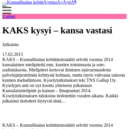
Siirry
sisältöön
Uutiset
KAKS kysyi – kansa vastasi
Julkaistu:
17.02.2015
KAKS – Kunnallisalan kehittämissäätiö selvitti vuonna 2014
kansalaisten mielipiteitä mm. kuntien toiminnasta ja sote-
uudistuksesta. Mielipiteet kertovat ihmisten epävarmuudesta
palvelujärjestelmän kehitystä kohtaan, mutta myös vahvasta uskosta
kuntien itsehallintoon. Kyselytutkimukset teki TNS Gallup Oy.
Kyselyjen anti on nyt koottu yhteiseen julkaisuun
Kansalaismielipide ja kunnat – Ilmapuntari 2014.
Kyselytutkimuksen tuloksista tiedotettiin vuoden aikana. Kaikki
julkaistut tiedotteet löytyvät tästä…
KAKS – Kunnallisalan kehittämissäätiö selvitti vuonna 2014