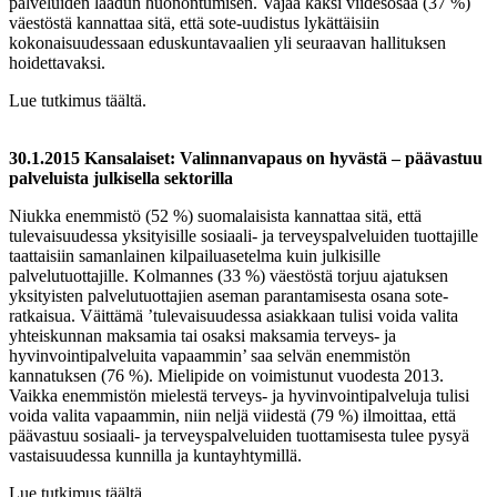
palveluiden laadun huonontumisen. Vajaa kaksi viidesosaa (37 %)
väestöstä kannattaa sitä, että sote-uudistus lykättäisiin
kokonaisuudessaan eduskuntavaalien yli seuraavan hallituksen
hoidettavaksi.
Lue tutkimus täältä.
30.1.2015 Kansalaiset: Valinnanvapaus on hyvästä – päävastuu
palveluista julkisella sektorilla
Niukka enemmistö (52 %) suomalaisista kannattaa sitä, että
tulevaisuudessa yksityisille sosiaali- ja terveyspalveluiden tuottajille
taattaisiin samanlainen kilpailuasetelma kuin julkisille
palvelutuottajille. Kolmannes (33 %) väestöstä torjuu ajatuksen
yksityisten palvelutuottajien aseman parantamisesta osana sote-
ratkaisua. Väittämä ’tulevaisuudessa asiakkaan tulisi voida valita
yhteiskunnan maksamia tai osaksi maksamia terveys- ja
hyvinvointipalveluita vapaammin’ saa selvän enemmistön
kannatuksen (76 %). Mielipide on voimistunut vuodesta 2013.
Vaikka enemmistön mielestä terveys- ja hyvinvointipalveluja tulisi
voida valita vapaammin, niin neljä viidestä (79 %) ilmoittaa, että
päävastuu sosiaali- ja terveyspalveluiden tuottamisesta tulee pysyä
vastaisuudessa kunnilla ja kuntayhtymillä.
Lue tutkimus täältä.