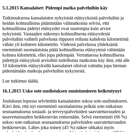
5.1.2015 Kansalaiset: Pidempi matka palveluihin käy
Tutkimuksessa kansalaisten nykyisistä etäisyyksistä palveluihin ja
heidän kohtuullisina pitämistään välimatkoista selvisi, että
kohtuullisina pidetyt etäisyydet ovat suurempia kuin arviot
nykyisistä. Vastaajien näkemys kohtuullisesta etäisyydestä
palveluihin vaihteli palvelusta riippuen reilusta kahdesta kilometristä
vähän yli kolmeen kilometriin. Viidessä palvelussa yhdeksästä
enemmistö suomalaisista pitää kohtuullisena etäisyytenä vähintään
kolmea kilometriä, ellei jopa pidempää. Verrattaessa kohtuullisena
pidettyjä etäisyyksiä arvioihin todellisista matkoista käy ilmi, että alle
10 kilometrin etäisyyksillä kansalaiset olisivat valmiita jopa hieman
pidentämään matkoja palveluihin nykyisestä.
Lue tutkimus täältä.
16.1.2015 Usko sote-uudistuksen onnistumiseen heikentynyt
Joulukuun lopussa selvitettiin kansalaisten uskoa sote-uudistukseen.
Kävi ilmi, että nyt enemmistö suomalaisista pelkää sote-ratkaisun
seuraamuksena sosiaali- ja terveyspalveluiden saavutettavuuden ja
tasavertaisuuden heikkenevän entisestään. Selvä enemmistö (66 %)
uskoo sote-ratkaisun seuraamuksena palveluiden saavutettavuuden
heikkenevän. Lähes joka toinen (45 %) näkee uhkaksi myös