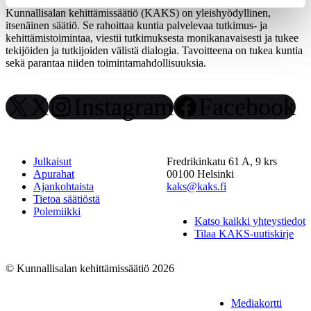
Kunnallisalan kehittämissäätiö (KAKS) on yleishyödyllinen,
itsenäinen säätiö. Se rahoittaa kuntia palvelevaa tutkimus- ja
kehittämistoimintaa, viestii tutkimuksesta monikanavaisesti ja tukee
tekijöiden ja tutkijoiden välistä dialogia. Tavoitteena on tukea kuntia
sekä parantaa niiden toimintamahdollisuuksia.
X
Instagram
Facebook
Julkaisut
Fredrikinkatu 61 A, 9 krs
Apurahat
00100 Helsinki
Ajankohtaista
kaks@kaks.fi
Tietoa säätiöstä
Polemiikki
Katso kaikki yhteystiedot
Tilaa KAKS-uutiskirje
© Kunnallisalan kehittämissäätiö 2026
Mediakortti