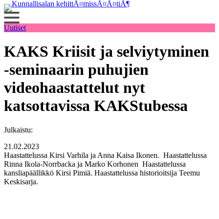
Siirry
sisältöön
Uutiset
KAKS Kriisit ja selviytyminen
-seminaarin puhujien
videohaastattelut nyt
katsottavissa KAKStubessa
Julkaistu:
21.02.2023
Haastattelussa Kirsi Varhila ja Anna Kaisa Ikonen. Haastattelussa
Rinna Ikola-Norrbacka ja Marko Korhonen Haastattelussa
kansliapäällikkö Kirsi Pimiä. Haastattelussa historioitsija Teemu
Keskisarja.