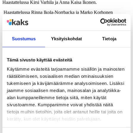
Haastattelussa Kirsi Varhila ja Anna Kaisa Ikonen.
Haastattelussa Rinna Ikola-Norrbacka ja Marko Korhonen
Haastattelussa kansliapäällikkö Kirsi Pimiä.
Haastattelussa historioitsija Teemu Keskisarja.
Suostumus
Yksityiskohdat
Tietoja
Jaa artikkeli
Tämä sivusto käyttää evästeitä
Share on Facebook
Käytämme evästeitä tarjoamamme sisällön ja mainosten
Share on LinkedIn
Email this Page
räätälöimiseen, sosiaalisen median ominaisuuksien
tukemiseen ja kävijämäärämme analysoimiseen. Lisäksi
jaamme sosiaalisen median, mainosalan ja analytiikka-
alan kumppaneillemme tietoja siitä, miten käytät
Voisit olla kiinnostunut myös
Kaikki
sivustoamme. Kumppanimme voivat yhdistää näitä
näistä
ajankohtaiset
tietoja muihin tietoihin, joita olet antanut heille tai joita on
kerätty, kun olet käyttänyt heidän palvelujaan.