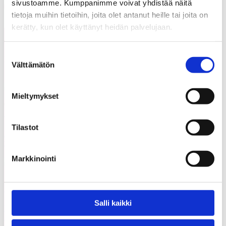
sivustoamme. Kumppanimme voivat yhdistää näitä
Share on LinkedIn
Email this Page
tietoja muihin tietoihin, joita olet antanut heille tai joita on
kerätty, kun olet käyttänyt heidän palvelujaan.
Voisit olla kiinnostunut myös
Kaikki
Suostumuksen
näistä
ajankohtaiset
Välttämätön
valinta
Mieltymykset
05.08.2026
Uutiset
Tilastot
Etsimme Kunnallisalan kehittämissäätiölle
uutta talouspäällikköä
Markkinointi
12.06.2026
Uutiset
Salli kaikki
KAKS teki apurahapäätökset vuoden 2026 ensimmäisestä
hausta