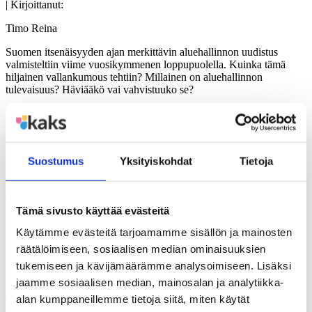
| Kirjoittanut:
Timo Reina
Suomen itsenäisyyden ajan merkittävin aluehallinnon uudistus
valmisteltiin viime vuosikymmenen loppupuolella. Kuinka tämä
hiljainen vallankumous tehtiin? Millainen on aluehallinnon
tulevaisuus? Häviääkö vai vahvistuuko se?
Timo Reinan kirja valaisee oivallisesti reitit nykyiseen
aluehallintoomme ja luotaa sen tulevaisuutta.
Polemia 85.pdf
Suostumus
Yksityiskohdat
Tietoja
Jaa
Tämä sivusto käyttää evästeitä
Käytämme evästeitä tarjoamamme sisällön ja mainosten
räätälöimiseen, sosiaalisen median ominaisuuksien
Jaa artikkeli
tukemiseen ja kävijämäärämme analysoimiseen. Lisäksi
jaamme sosiaalisen median, mainosalan ja analytiikka-
Share on Facebook
alan kumppaneillemme tietoja siitä, miten käytät