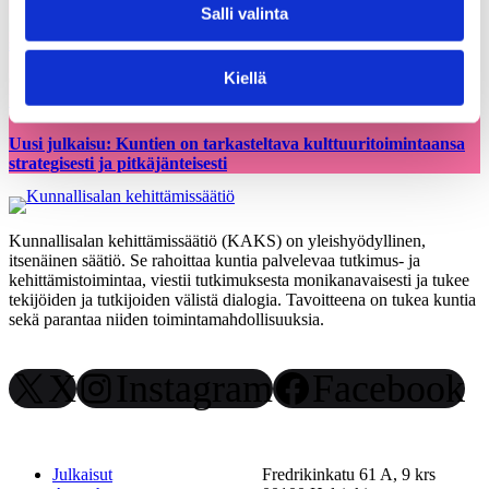
Salli valinta
Kiellä
05.03.2026
Uutiset
Uusi julkaisu: Kuntien on tarkasteltava kulttuuritoimintaansa
strategisesti ja pitkäjänteisesti
Kunnallisalan kehittämissäätiö (KAKS) on yleishyödyllinen,
itsenäinen säätiö. Se rahoittaa kuntia palvelevaa tutkimus- ja
kehittämistoimintaa, viestii tutkimuksesta monikanavaisesti ja tukee
tekijöiden ja tutkijoiden välistä dialogia. Tavoitteena on tukea kuntia
sekä parantaa niiden toimintamahdollisuuksia.
X
Instagram
Facebook
Julkaisut
Fredrikinkatu 61 A, 9 krs