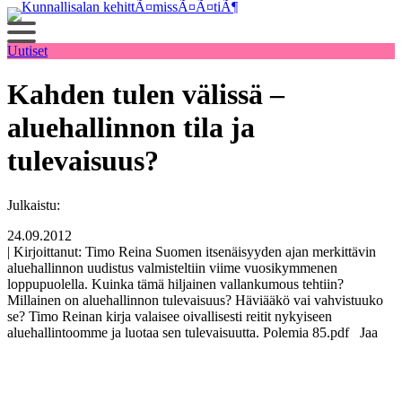
Siirry
sisältöön
Uutiset
Kahden tulen välissä –
aluehallinnon tila ja
tulevaisuus?
Julkaistu:
24.09.2012
| Kirjoittanut: Timo Reina Suomen itsenäisyyden ajan merkittävin
aluehallinnon uudistus valmisteltiin viime vuosikymmenen
loppupuolella. Kuinka tämä hiljainen vallankumous tehtiin?
Millainen on aluehallinnon tulevaisuus? Häviääkö vai vahvistuuko
se? Timo Reinan kirja valaisee oivallisesti reitit nykyiseen
aluehallintoomme ja luotaa sen tulevaisuutta. Polemia 85.pdf Jaa