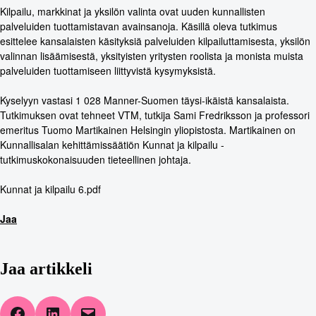
Kilpailu, markkinat ja yksilön valinta ovat uuden kunnallisten
palveluiden tuottamistavan avainsanoja. Käsillä oleva tutkimus
esittelee kansalaisten käsityksiä palveluiden kilpailuttamisesta, yksilön
valinnan lisäämisestä, yksityisten yritysten roolista ja monista muista
palveluiden tuottamiseen liittyvistä kysymyksistä.
Kyselyyn vastasi 1 028 Manner-Suomen täysi-ikäistä kansalaista.
Tutkimuksen ovat tehneet VTM, tutkija Sami Fredriksson ja professori
emeritus Tuomo Martikainen Helsingin yliopistosta. Martikainen on
Kunnallisalan kehittämissäätiön Kunnat ja kilpailu -
tutkimuskokonaisuuden tieteellinen johtaja.
Kunnat ja kilpailu 6.pdf
Jaa
Jaa artikkeli
Share on Facebook
Share on LinkedIn
Email this Page