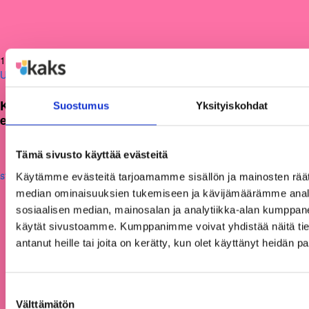
12.06.2026
Uutiset
KAKS teki apurahapäätökset vuoden 2026
Suostumus
Yksityiskohdat
ensimmäisestä hausta
Tämä sivusto käyttää evästeitä
Käytämme evästeitä tarjoamamme sisällön ja mainosten räät
median ominaisuuksien tukemiseen ja kävijämäärämme anal
sosiaalisen median, mainosalan ja analytiikka-alan kumppanei
käytät sivustoamme. Kumppanimme voivat yhdistää näitä tietoja
antanut heille tai joita on kerätty, kun olet käyttänyt heidän p
Suostumuksen
Välttämätön
valinta