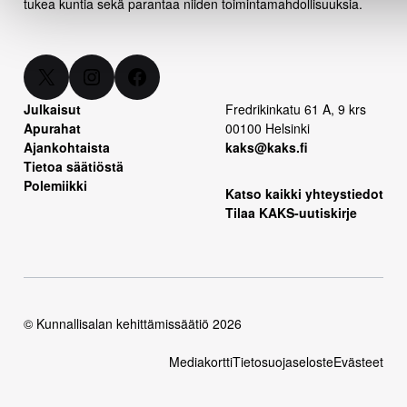
tukea kuntia sekä parantaa niiden toimintamahdollisuuksia.
X
Instagram
Facebook
Julkaisut
Fredrikinkatu 61 A, 9 krs
Apurahat
00100 Helsinki
Ajankohtaista
kaks@kaks.fi
Tietoa säätiöstä
Polemiikki
Katso kaikki yhteystiedot
Tilaa KAKS-uutiskirje
© Kunnallisalan kehittämissäätiö 2026
Mediakortti
Tietosuojaseloste
Evästeet