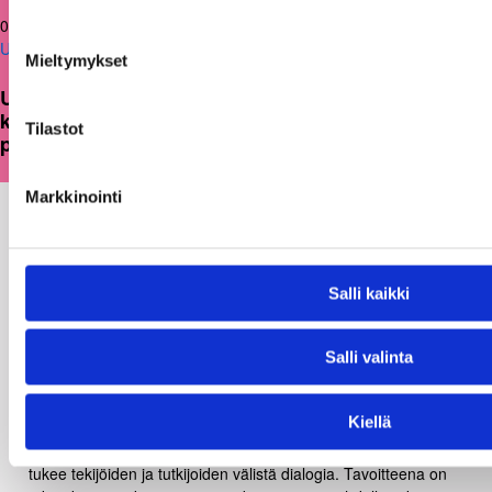
05.03.2026
Uutiset
Mieltymykset
Uusi julkaisu: Kuntien on tarkasteltava
kulttuuritoimintaansa strategisesti ja
Tilastot
pitkäjänteisesti
Markkinointi
Salli kaikki
Salli valinta
Kunnallisalan kehittämissäätiö (KAKS) on yleishyödyllinen,
Kiellä
itsenäinen säätiö. Se rahoittaa kuntia palvelevaa tutkimus- ja
kehittämistoimintaa, viestii tutkimuksesta monikanavaisesti ja
tukee tekijöiden ja tutkijoiden välistä dialogia. Tavoitteena on