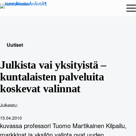
Siirry
sisältöön
Uutiset
Julkista vai yksityistä –
kuntalaisten palveluita
koskevat valinnat
Julkaistu:
15.04.2010
kuvassa professori Tuomo Martikainen Kilpailu,
markkinat ja yksilön valinta ovat uuden