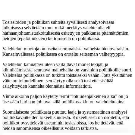
Tosiasioiden ja politiikan suhteita syvällisesti analysoivassa
julkaisussa selvitetään mm. mikä merkitys valehtelulla eli
harhaanjohtamistarkoituksessa esitettyjen paikkansa pitämättömien
tietojen (epätotuuksien) kertomisella on politiikassa.
Valehtelun muotoja on useita suoranaisista valheista hienovaraisiin.
Kansainvälisessä politiikassa on eroteltu seitsemän valhetyyppiä.
Valehtelun kannattavuuteen vaikuttavat monet tekijät, ja
kiinnijäämisestä seuraava mainehaitta on varsinkin poliitikoille suuri.
Valehtelua politiikassa on tutkittu toistaiseksi vähän. Jotta yksittäinen
väite on totuudellinen, sen täytyy olla sekä tosi että sisältää
asiayhteyden kannalta olennaista informaatiota.
Viime aikoina paljon käytetty termi ”totuudenjälkeinen aika” on jo
itsessään harhaan johtava, sillä politiikassakin on valehdeltu aina.
Suomalaisesta politiikasta puuttuu laaja ja systemaattinen analyysi
politiikkaväitteiden oikeellisuudesta. Kokeellisesti on osoitettu, että
poliitikot pysyttelevät useammin tosiasioissa, jos he tietävät, että
heidän sanomisensa oikeellisuus voidaan tarkistaa.