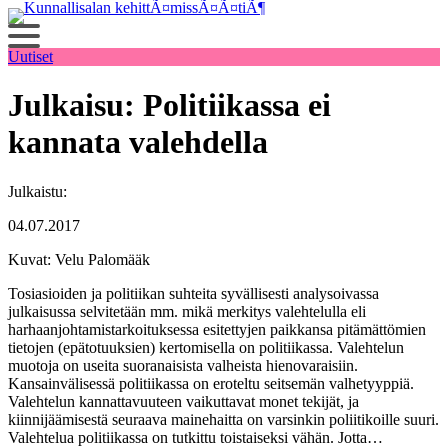
Siirry
sisältöön
Uutiset
Julkaisu: Politiikassa ei
kannata valehdella
Julkaistu:
04.07.2017
Kuvat: Velu Palomääk
Tosiasioiden ja politiikan suhteita syvällisesti analysoivassa
julkaisussa selvitetään mm. mikä merkitys valehtelulla eli
harhaanjohtamistarkoituksessa esitettyjen paikkansa pitämättömien
tietojen (epätotuuksien) kertomisella on politiikassa. Valehtelun
muotoja on useita suoranaisista valheista hienovaraisiin.
Kansainvälisessä politiikassa on eroteltu seitsemän valhetyyppiä.
Valehtelun kannattavuuteen vaikuttavat monet tekijät, ja
kiinnijäämisestä seuraava mainehaitta on varsinkin poliitikoille suuri.
Valehtelua politiikassa on tutkittu toistaiseksi vähän. Jotta…