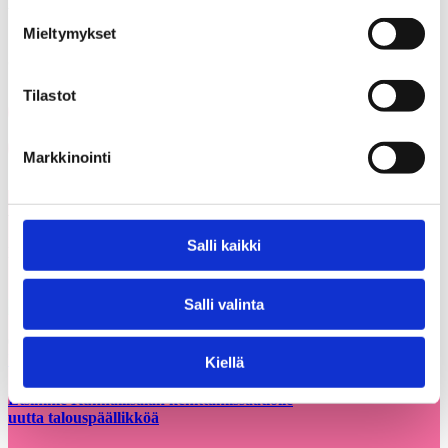
Lisätiedot: Matti Wiberg, puh. 050 326 5175,
wiberg@utu.fi.
Mieltymykset
Jaa artikkeli
Tilastot
Share on Facebook
Share on LinkedIn
Email this Page
Markkinointi
Voisit olla kiinnostunut myös
Kaikki
näistä
ajankohtaiset
Salli kaikki
Salli valinta
05.08.2026
Uutiset
Kiellä
Etsimme Kunnallisalan kehittämissäätiölle
uutta talouspäällikköä