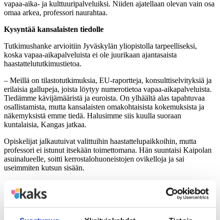
vapaa-aika- ja kulttuuripalveluiksi. Niiden ajatellaan olevan vain osa
omaa arkea, professori naurahtaa.
Kysyntää kansalaisten tiedolle
Tutkimushanke arvioitiin Jyväskylän yliopistolla tarpeelliseksi,
koska vapaa-aikapalveluista ei ole juurikaan ajan­tasaista
haastattelututkimustietoa.
– Meillä on tilastotutkimuksia, EU-raportteja, konsultti­selvityksiä ja
erilaisia gallupeja, joista löytyy numerotietoa vapaa-aikapalveluista.
Tiedämme kävijämääristä ja euroista. On ylhäältä alas tapahtuvaa
osallistamista, mutta kansalaisten omakohtaisista kokemuksista ja
näkemyksistä emme tiedä. Halusimme siis kuulla suoraan
kuntalaisia, Kangas jatkaa.
Opiskelijat jalkautuivat valittuihin haastattelupaikkoihin, mutta
professori ei istunut itsekään toimettomana. Hän suuntaisi Kaipolan
asuinalueelle, soitti kerrostalohuoneistojen ovikelloja ja sai
useimmiten kutsun sisään.
Anita Kangas haastatteli kaikkiaan kahdeksan kaupunkilaista. Yksi
haastattelu vaatii aikaa puolesta tunnista tuntiin.
– Kaupunkilaiset halusivat puhua harrastuksistaan ja
osallistumisestaan vapaa-aikapalveluihin. Ja heillä oli myös