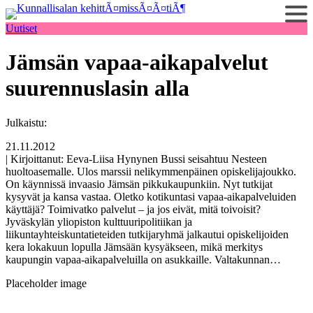
Siirry
sisältöön
Uutiset
Jämsän vapaa-aikapalvelut
suurennuslasin alla
Julkaistu:
21.11.2012
| Kirjoittanut: Eeva-Liisa Hynynen Bussi seisahtuu Nesteen
huoltoasemalle. Ulos marssii nelikymmenpäinen opiskelijajoukko.
On käynnissä invaasio Jämsän pikkukaupunkiin. Nyt tutkijat
kysyvät ja kansa vastaa. Oletko kotikuntasi vapaa-aikapalveluiden
käyttäjä? Toimivatko palvelut – ja jos eivät, mitä toivoisit?
Jyväskylän yliopiston kulttuuri­politiikan ja
liikuntayhteiskuntatieteiden tutkija­ryhmä jalkautui opiskelijoiden
kera lokakuun lopulla Jämsään kysyäkseen, mikä merkitys
kaupungin vapaa-aikapalveluilla on asukkaille. Valtakunnan…