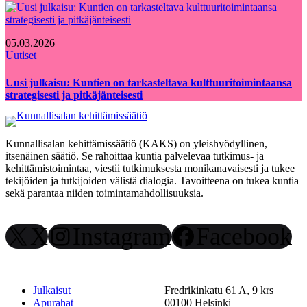
05.03.2026
Uutiset
Uusi julkaisu: Kuntien on tarkasteltava kulttuuritoimintaansa
strategisesti ja pitkäjänteisesti
Kunnallisalan kehittämissäätiö (KAKS) on yleishyödyllinen,
itsenäinen säätiö. Se rahoittaa kuntia palvelevaa tutkimus- ja
kehittämistoimintaa, viestii tutkimuksesta monikanavaisesti ja tukee
tekijöiden ja tutkijoiden välistä dialogia. Tavoitteena on tukea kuntia
sekä parantaa niiden toimintamahdollisuuksia.
X
Instagram
Facebook
Julkaisut
Fredrikinkatu 61 A, 9 krs
Apurahat
00100 Helsinki