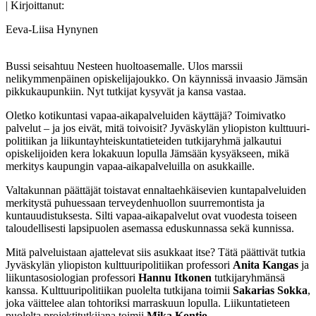
| Kirjoittanut:
Eeva-Liisa Hynynen
Bussi seisahtuu Nesteen huoltoasemalle. Ulos marssii
nelikymmenpäinen opiskelijajoukko. On käynnissä invaasio Jämsän
pikkukaupunkiin. Nyt tutkijat kysyvät ja kansa vastaa.
Oletko kotikuntasi vapaa-aikapalveluiden käyttäjä? Toimivatko
palvelut – ja jos eivät, mitä toivoisit? Jyväskylän yliopiston kulttuuri­
politiikan ja liikuntayhteiskuntatieteiden tutkija­ryhmä jalkautui
opiskelijoiden kera lokakuun lopulla Jämsään kysyäkseen, mikä
merkitys kaupungin vapaa-aikapalveluilla on asukkaille.
Valtakunnan päättäjät toistavat ennaltaehkäisevien kunta­palveluiden
merkitystä puhuessaan terveyden­huollon suurremontista ja
kuntauudistuksesta. Silti vapaa-aika­palvelut ovat vuodesta toiseen
taloudellisesti lapsipuolen asemassa eduskunnassa sekä kunnissa.
Mitä palveluistaan ajattelevat siis asukkaat itse? Tätä päättivät tutkia
Jyväskylän yliopiston kulttuuripolitiikan professori
Anita Kangas
ja
liikuntasosiologian professori
Hannu Itkonen
tutkijaryhmänsä
kanssa. Kulttuuripolitiikan­ puolelta tutkijana toimii
Sakarias Sokka
,
joka väittelee alan tohtoriksi marraskuun lopulla. Liikuntatieteen
puolelta projekti­tutkijana toimii
Mika Kontio
.