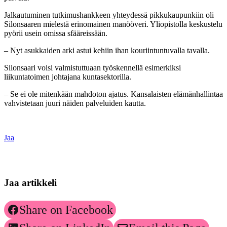
Jalkautuminen tutkimushankkeen yhteydessä pikkukaupunkiin oli
Silonsaaren mielestä erinomainen manööveri. Yliopistolla keskustelu
pyörii usein omissa sfääreissään.
– Nyt asukkaiden arki astui kehiin ihan kouriintuntuvalla tavalla.
Silonsaari voisi valmistuttuaan työskennellä esimerkiksi
liikuntatoimen johtajana kuntasektorilla.
– Se ei ole mitenkään mahdoton ajatus. Kansalaisten elämänhallintaa
vahvistetaan juuri näiden palveluiden kautta.
Jaa
Jaa artikkeli
Share on Facebook