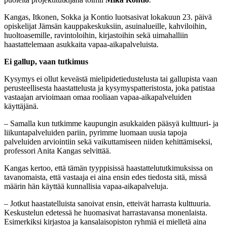
Kangas, Itkonen, Sokka ja Kontio luotsasivat lokakuun 23. päivä
opiskelijat Jämsän kauppakeskuksiin, asuin­alueille, kahviloihin,
huoltoasemille, ravintoloihin, kirjastoihin sekä uimahalliin
haastattelemaan asukkaita vapaa-aika­palveluista.
Ei gallup, vaan tutkimus
Kysymys ei ollut keveästä mielipidetiedustelusta tai gal­lupista vaan
perusteellisesta haastattelusta ja kysymyspatteristosta, joka patistaa
vastaajan arvioimaan omaa rooliaan vapaa-aikapalveluiden
käyttäjänä.
– Samalla kun tutkimme kaupungin asukkaiden pääsyä kulttuuri- ja
liikuntapalveluiden pariin, pyrimme luomaan uusia tapoja
palveluiden arviointiin sekä vaikuttamiseen niiden kehittämiseksi,
professori Anita Kangas selvittää.
Kangas kertoo, että tämän tyyppisissä haastattelututkimuksissa on
tavanomaista, että vastaaja ei aina ensin edes tiedosta sitä, missä
määrin hän käyttää kunnallisia vapaa-aikapalveluja.
– Jotkut haastatelluista sanoivat ensin, etteivät harrasta kulttuuria.
Keskustelun edetessä he huomasivat harrastavansa monenlaista.
Esimerkiksi kirjastoa ja kansalaisopiston ryhmiä ei mielletä aina