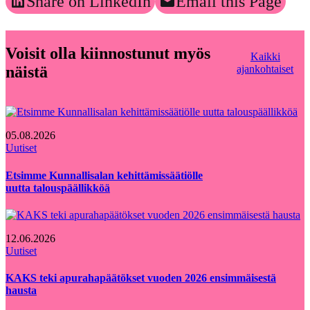
Share on LinkedIn
Email this Page
Voisit olla kiinnostunut myös
Kaikki
näistä
ajankohtaiset
05.08.2026
Uutiset
Etsimme Kunnallisalan kehittämissäätiölle
uutta talouspäällikköä
12.06.2026
Uutiset
KAKS teki apurahapäätökset vuoden 2026 ensimmäisestä
hausta