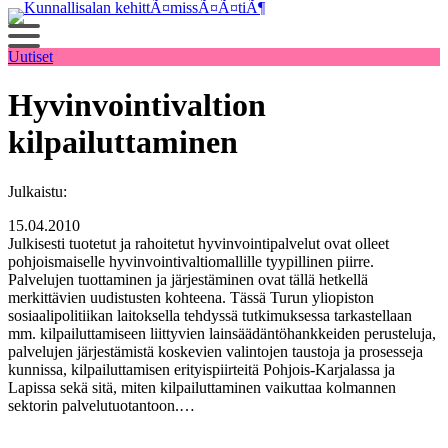
Siirry
sisältöön
Uutiset
Hyvinvointivaltion
kilpailuttaminen
Julkaistu:
15.04.2010
Julkisesti tuotetut ja rahoitetut hyvinvointipalvelut ovat olleet
pohjoismaiselle hyvinvointivaltiomallille tyypillinen piirre.
Palvelujen tuottaminen ja järjestäminen ovat tällä hetkellä
merkittävien uudistusten kohteena. Tässä Turun yliopiston
sosiaalipolitiikan laitoksella tehdyssä tutkimuksessa tarkastellaan
mm. kilpailuttamiseen liittyvien lainsäädäntöhankkeiden perusteluja,
palvelujen järjestämistä koskevien valintojen taustoja ja prosesseja
kunnissa, kilpailuttamisen erityispiirteitä Pohjois-Karjalassa ja
Lapissa sekä sitä, miten kilpailuttaminen vaikuttaa kolmannen
sektorin palvelutuotantoon.…