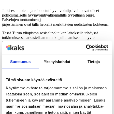
Julkisesti tuotetut ja rahoitetut hyvinvointipalvelut ovat olleet
pohjoismaiselle hyvinvointivaltiomallille tyypillinen piirre.
Palvelujen tuottaminen ja
järjestäminen ovat tällä hetkellä merkittävien uudistusten kohteena.
Tässä Turun yliopiston sosiaalipolitiikan laitoksella tehdyssä
tutkimuksessa tarkastellaan mm. kilpailuttamiseen liittyvien
lainsäädäntöhankkeiden perusteluja, palvelujen järjestämistä
koskevien valintojen taustoja ja prosesseja kunnissa, kilpailuttamisen
erityispiirteitä Pohjois-Karjalassa ja Lapissa sekä sitä, miten
kilpailuttaminen vaikuttaa kolmannen
sektorin palvelutuotantoon.
Suostumus
Yksityiskohdat
Tietoja
Tutkimus on tehty dosentti Pauli Forman johdolla.
Kunnat ja kilpailu 7.pdf
Tämä sivusto käyttää evästeitä
Jaa
Käytämme evästeitä tarjoamamme sisällön ja mainosten
räätälöimiseen, sosiaalisen median ominaisuuksien
Jaa artikkeli
tukemiseen ja kävijämäärämme analysoimiseen. Lisäksi
jaamme sosiaalisen median, mainosalan ja analytiikka-
alan kumppaneillemme tietoja siitä, miten käytät
Share on Facebook