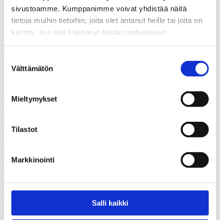
sivustoamme. Kumppanimme voivat yhdistää näitä
Share on LinkedIn
Email this Page
tietoja muihin tietoihin, joita olet antanut heille tai joita on
kerätty, kun olet käyttänyt heidän palvelujaan.
Voisit olla kiinnostunut myös
Kaikki
Suostumuksen
näistä
ajankohtaiset
Välttämätön
valinta
Mieltymykset
05.08.2026
Uutiset
Tilastot
Etsimme Kunnallisalan kehittämissäätiölle
uutta talouspäällikköä
Markkinointi
12.06.2026
Uutiset
Salli kaikki
KAKS teki apurahapäätökset vuoden 2026 ensimmäisestä