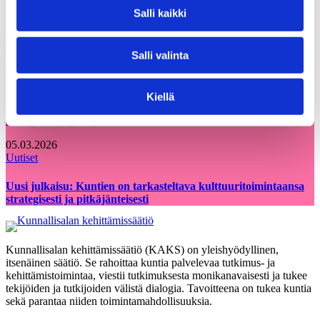
Salli kaikki
12.06.2026
Uutiset
Salli valinta
KAKS teki apurahapäätökset vuoden 2026 ensimmäisestä
hausta
Kiellä
05.03.2026
Uutiset
Uusi julkaisu: Kuntien on tarkasteltava kulttuuritoimintaansa
strategisesti ja pitkäjänteisesti
Kunnallisalan kehittämissäätiö (KAKS) on yleishyödyllinen,
itsenäinen säätiö. Se rahoittaa kuntia palvelevaa tutkimus- ja
kehittämistoimintaa, viestii tutkimuksesta monikanavaisesti ja tukee
tekijöiden ja tutkijoiden välistä dialogia. Tavoitteena on tukea kuntia
sekä parantaa niiden toimintamahdollisuuksia.