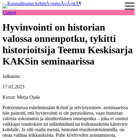
Siirry
sisältöön
Uutiset
Hyvinvointi on historian
valossa onnenpotku, tykitti
historioitsija Teemu Keskisarja
KAKSin seminaarissa
Julkaistu:
17.02.2023
Kuvat: Merja Ojala
Poleemisessa esitelmässään Kriisit ja selviytyminen -seminaarissa
hän painotti, että hyvinvointi ei ole perusoikeus, vaan historian
valossa uskomaton ja ainutkertainen onnenpotku – joka ei osunut
vaikkapa sotaleskien tai nälänhädästä tai kulkutaudeista kärsivien
kohdalle. Ja silti osalla meistä, historian etuoikeutetuimmilla, on
otsaa valittaa leikkauksista. Puhe köyhyyden poistamisesta,