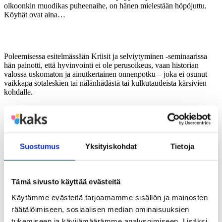
olkoonkin muodikas puheenaihe, on hänen mielestään höpöjuttu.
Köyhät ovat aina…
Poleemisessa esitelmässään Kriisit ja selviytyminen -seminaarissa
hän painotti, että hyvinvointi ei ole perusoikeus, vaan historian
valossa uskomaton ja ainutkertainen onnenpotku – joka ei osunut
vaikkapa sotaleskien tai nälänhädästä tai kulkutaudeista kärsivien
kohdalle.
Ja silti osalla meistä, historian etuoikeutetuimmilla, on
otsaa valittaa leikkauksista.
Puhe köyhyyden poistamisesta, olkoonkin muodikas puheenaihe, on
hänen mielestään höpöjuttu.
Suostumus
Yksityiskohdat
Tietoja
Köyhät ovat aina keskuudessamme, sillä köyhyys on
suhteellista.
Tämä sivusto käyttää evästeitä
Kuntapäättäjiä hän patistaa perehtymään historiaan.
Käytämme evästeitä tarjoamamme sisällön ja mainosten
Vaikka historia ei ole käyttöopas nykyhetkeen, se on kärsimysten
räätälöimiseen, sosiaalisen median ominaisuuksien
suhteellistamisen instrumentti. Henkiseen huoltovarmuuteen ja
yksilölliseen kriisinsietokykyyn kuuluu historiantaju.
tukemiseen ja kävijämäärämme analysoimiseen. Lisäksi