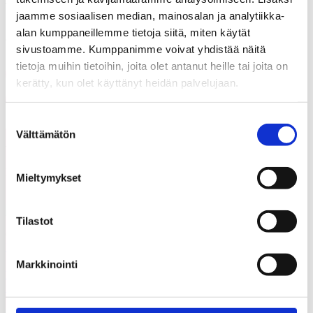
jaamme sosiaalisen median, mainosalan ja analytiikka-
alan kumppaneillemme tietoja siitä, miten käytät
Jaa artikkeli
sivustoamme. Kumppanimme voivat yhdistää näitä
tietoja muihin tietoihin, joita olet antanut heille tai joita on
Share on Facebook
kerätty, kun olet käyttänyt heidän palvelujaan.
Share on LinkedIn
Email this Page
Suostumuksen
Välttämätön
valinta
Voisit olla kiinnostunut myös
Kaikki
näistä
ajankohtaiset
Mieltymykset
Tilastot
05.08.2026
Uutiset
Markkinointi
Etsimme Kunnallisalan kehittämissäätiölle
uutta talouspäällikköä