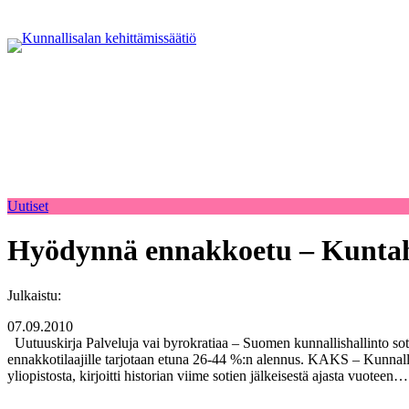
Uutiset
Hyödynnä ennakkoetu – Kuntaha
Julkaistu:
07.09.2010
Uutuuskirja Palveluja vai byrokratiaa – Suomen kunnallishallinto sot
ennakkotilaajille tarjotaan etuna 26-44 %:n alennus. KAKS – Kunnalli
yliopistosta, kirjoitti historian viime sotien jälkeisestä ajasta vuoteen…