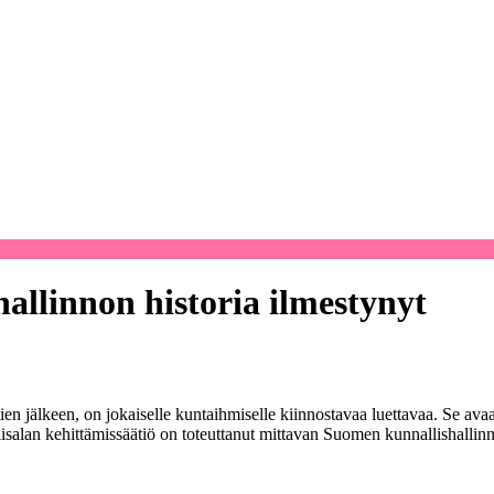
llinnon historia ilmestynyt
ien jälkeen, on jokaiselle kuntaihmiselle kiinnostavaa luettavaa. Se a
salan kehittämissäätiö on toteuttanut mittavan Suomen kunnallishallin