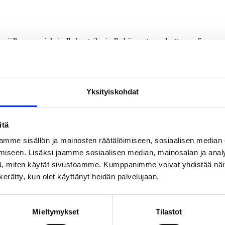
en jälkeen, on jokaiselle kuntaihmiselle kiinnostavaa luettavaa. Se av
unnallishallinnon historia –hankkeen. Filosofian tohtori Ari Manninen, 
Yksityiskohdat
painosta lokakuussa.
dita Publishing Oy.
itä
mme sisällön ja mainosten räätälöimiseen, sosiaalisen median
iseen. Lisäksi jaamme sosiaalisen median, mainosalan ja analy
, miten käytät sivustoamme. Kumppanimme voivat yhdistää näitä t
n kerätty, kun olet käyttänyt heidän palvelujaan.
Mieltymykset
Tilastot