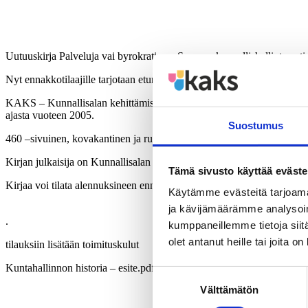
Uutuuskirja Palveluja vai byrokratiaa – Suomen kunnallishallinto soti
Nyt ennakkotilaajille tarjotaan etuna 26-44 %:n alennus.
KAKS – Kunnallisalan kehittämissäätiö on toteuttanut mittavan Suomen k
ajasta vuoteen 2005.
Suostumus
460 –sivuinen, kovakantinen ja runsaasti kuvitettu nelivärikirja tulee 
Kirjan julkaisija on Kunnallisalan kehittämissäätiö ja kustantaja on E
Tämä sivusto käyttää eväste
Kirjaa voi tilata alennuksineen ennakkoon sähköpostiosoitteesta:
Käytämme evästeitä tarjoama
ja kävijämäärämme analysoim
.
kumppaneillemme tietoja siitä
olet antanut heille tai joita o
tilauksiin lisätään toimituskulut
Kuntahallinnon historia – esite.pdf
Suostumuksen
Välttämätön
valinta