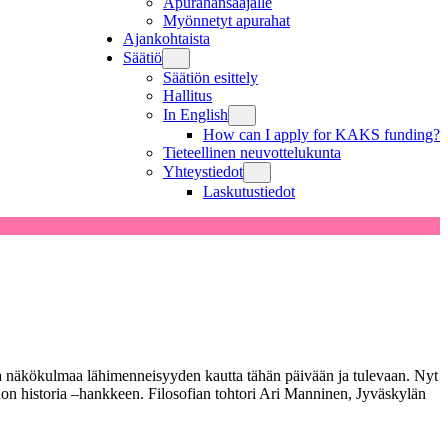
Apurahansaajalle
Myönnetyt apurahat
Ajankohtaista
Säätiö
Säätiön esittely
Hallitus
In English
How can I apply for KAKS funding?
Tieteellinen neuvottelukunta
Yhteystiedot
Laskutustiedot
vaa näkökulmaa lähimenneisyyden kautta tähän päivään ja tulevaan. Nyt
non historia –hankkeen. Filosofian tohtori Ari Manninen, Jyväskylän