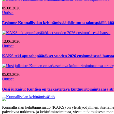
05.08.2026
Uutiset
Etsimme Kunnallisalan kehittämissäätiölle uutta talouspäällikköä
12.06.2026
Uutiset
KAKS teki apurahapäätökset vuoden 2026 ensimmäisestä hausta
05.03.2026
Uutiset
Uusi julkaisu: Kuntien on tarkasteltava kulttuuritoimintaansa strat
Kunnallisalan kehittämissäätiö (KAKS) on yleishyödyllinen, itsenäinen
palvelevaa tutkimus- ja kehittämistoimintaa, viestii tutkimuksesta moni