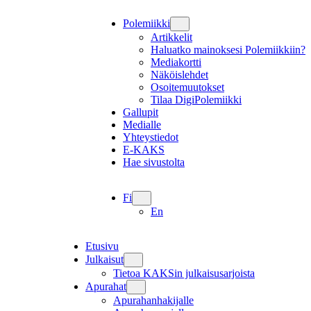
Polemiikki
Artikkelit
Haluatko mainoksesi Polemiikkiin?
Mediakortti
Näköislehdet
Osoitemuutokset
Tilaa DigiPolemiikki
Gallupit
Medialle
Yhteystiedot
E-KAKS
Hae sivustolta
Fi
En
Etusivu
Julkaisut
Tietoa KAKSin julkaisusarjoista
Apurahat
Apurahanhakijalle