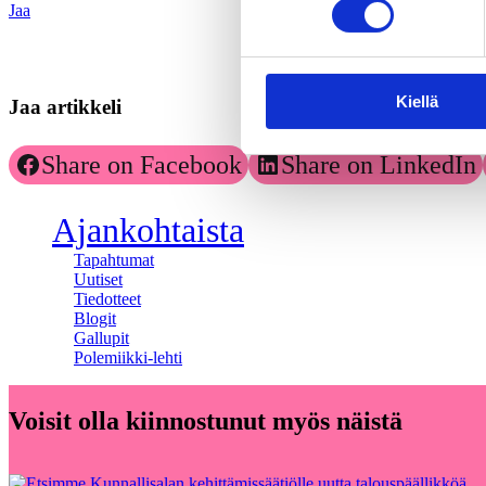
Jaa
Kiellä
Jaa artikkeli
Share on Facebook
Share on LinkedIn
Ajankohtaista
Tapahtumat
Uutiset
Tiedotteet
Blogit
Gallupit
Polemiikki-lehti
Voisit olla kiinnostunut myös näistä