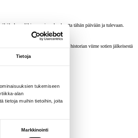
aa näkökulmaa lähimenneisyyden kautta tähän päivään ja tulevaan.
Jyväskylän yliopistosta, kirjoitti historian viime sotien jälkeisestä
Tietoja
 ominaisuuksien tukemiseen
tiikka-alan
ietoja muihin tietoihin, joita
Markkinointi