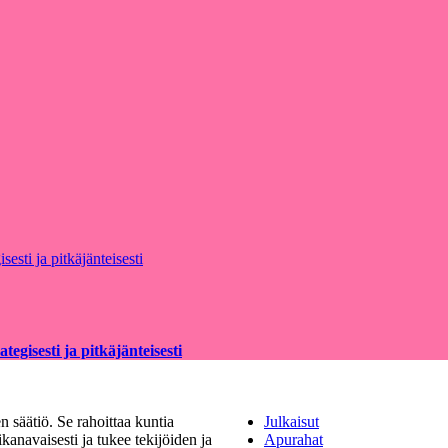
egisesti ja pitkäjänteisesti
 säätiö. Se rahoittaa kuntia
Julkaisut
kanavaisesti ja tukee tekijöiden ja
Apurahat