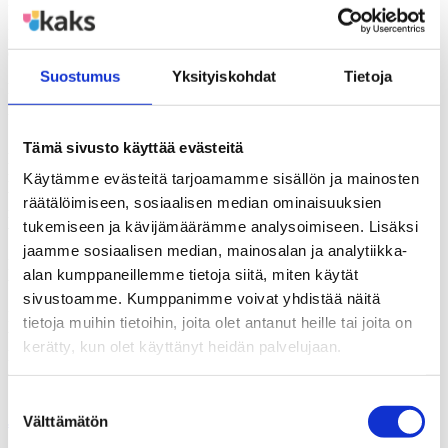
lapsia, joille ei löydy sopivaa paikkaa.
Huostaanottoon johtaneet syyt ovat yksilöllisiä, samoin lasten
elämäntilanteet. Tämä näkyy myös sijaishuoltopaikkaa valittaessa.
Sijoitusvalintaa tehdessä punnitaan eri vaihtoehtoja: löytyisikö
Suostumus
Yksityiskohdat
Tietoja
lapselle kotia sukulaisten luota? Vastaisiko sijaisperhe, ammatillinen
perhekoti vai laitos parhaiten lapsen tai nuoren tarpeisiin?
Sijaishuoltopaikan valinta on organisoitu kunnissa eri tavoin. Erot
Tämä sivusto käyttää evästeitä
liittyvät siihen, keitä ammattilaisia sijais-huoltopaikkavalinnassa on
mukana, painottuuko valinnassa kasvokkain saatu tieto vai
Käytämme evästeitä tarjoamamme sisällön ja mainosten
tehdäänkö päätöksiä asiakirjojen pohjalta. Eroja on myös siinä,
räätälöimiseen, sosiaalisen median ominaisuuksien
millainen merkitys lapsen tai vanhempien näkemyksillä on
tukemiseen ja kävijämäärämme analysoimiseen. Lisäksi
valinnassa.
jaamme sosiaalisen median, mainosalan ja analytiikka-
Kuntien välillä on eroja myös siinä, miten paljon valintaa ohjaavat
alan kumppaneillemme tietoja siitä, miten käytät
taloudelliset tekijät ja palvelujen hankintakäytännöt.
sivustoamme. Kumppanimme voivat yhdistää näitä
Lisätietoja:
tietoja muihin tietoihin, joita olet antanut heille tai joita on
tutkija Riitta Laakso, p: 040-1901336
kerätty, kun olet käyttänyt heidän palvelujaan.
professori Tarja Pösö p: 050 4336258
Suostumuksen
Jaa
Välttämätön
valinta