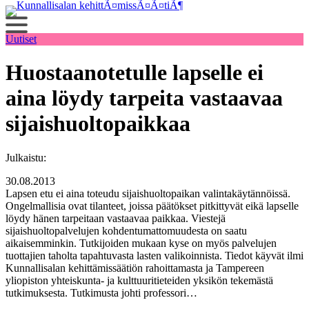
Siirry
sisältöön
Uutiset
Huostaanotetulle lapselle ei
aina löydy tarpeita vastaavaa
sijaishuoltopaikkaa
Julkaistu:
30.08.2013
Lapsen etu ei aina toteudu sijaishuoltopaikan valintakäytännöissä.
Ongelmallisia ovat tilanteet, joissa päätökset pitkittyvät eikä lapselle
löydy hänen tarpeitaan vastaavaa paikkaa. Viestejä
sijaishuoltopalvelujen kohdentumattomuudesta on saatu
aikaisemminkin. Tutkijoiden mukaan kyse on myös palvelujen
tuottajien taholta tapahtuvasta lasten valikoinnista. Tiedot käyvät ilmi
Kunnallisalan kehittämissäätiön rahoittamasta ja Tampereen
yliopiston yhteiskunta- ja kulttuuritieteiden yksikön tekemästä
tutkimuksesta. Tutkimusta johti professori…