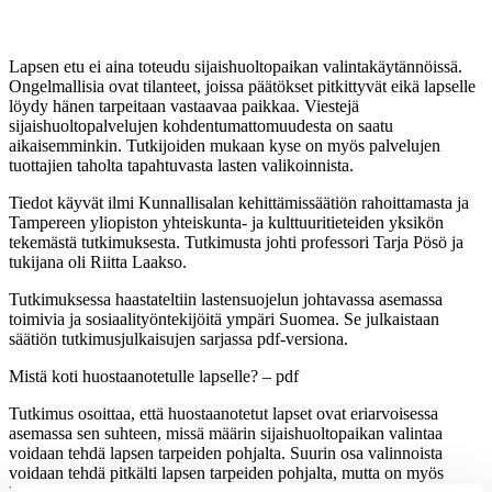
Lapsen etu ei aina toteudu sijaishuoltopaikan valintakäytännöissä.
Ongelmallisia ovat tilanteet, joissa päätökset pitkittyvät eikä lapselle
löydy hänen tarpeitaan vastaavaa paikkaa. Viestejä
sijaishuoltopalvelujen kohdentumattomuudesta on saatu
aikaisemminkin. Tutkijoiden mukaan kyse on myös palvelujen
tuottajien taholta tapahtuvasta lasten valikoinnista.
Tiedot käyvät ilmi Kunnallisalan kehittämissäätiön rahoittamasta ja
Tampereen yliopiston yhteiskunta- ja kulttuuritieteiden yksikön
tekemästä tutkimuksesta. Tutkimusta johti professori Tarja Pösö ja
tukijana oli Riitta Laakso.
Tutkimuksessa haastateltiin lastensuojelun johtavassa asemassa
toimivia ja sosiaalityöntekijöitä ympäri Suomea. Se julkaistaan
säätiön tutkimusjulkaisujen sarjassa pdf-versiona.
Mistä koti huostaanotetulle lapselle? – pdf
Tutkimus osoittaa, että huostaanotetut lapset ovat eriarvoisessa
asemassa sen suhteen, missä määrin sijaishuoltopaikan valintaa
voidaan tehdä lapsen tarpeiden pohjalta. Suurin osa valinnoista
voidaan tehdä pitkälti lapsen tarpeiden pohjalta, mutta on myös