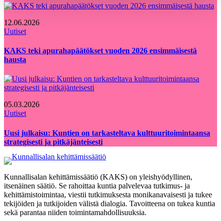
12.06.2026
Uutiset
KAKS teki apurahapäätökset vuoden 2026 ensimmäisestä
hausta
05.03.2026
Uutiset
Uusi julkaisu: Kuntien on tarkasteltava kulttuuritoimintaansa
strategisesti ja pitkäjänteisesti
Kunnallisalan kehittämissäätiö (KAKS) on yleishyödyllinen,
itsenäinen säätiö. Se rahoittaa kuntia palvelevaa tutkimus- ja
kehittämistoimintaa, viestii tutkimuksesta monikanavaisesti ja tukee
tekijöiden ja tutkijoiden välistä dialogia. Tavoitteena on tukea kuntia
sekä parantaa niiden toimintamahdollisuuksia.