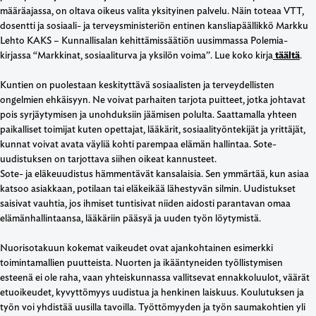
määräajassa, on oltava oikeus valita yksityinen palvelu. Näin toteaa VTT,
dosentti ja sosiaali- ja terveysministeriön entinen kansliapäällikkö Markku
Lehto KAKS – Kunnallisalan kehittämissäätiön uusimmassa Polemia-
kirjassa “Markkinat, sosiaaliturva ja yksilön voima”. Lue koko kirja
täältä
.
Kuntien on puolestaan keskityttävä sosiaalisten ja terveydellisten
ongelmien ehkäisyyn. Ne voivat parhaiten tarjota puitteet, jotka johtavat
pois syrjäytymisen ja unohduksiin jäämisen polulta. Saattamalla yhteen
paikalliset toimijat kuten opettajat, lääkärit, sosiaalityöntekijät ja yrittäjät,
kunnat voivat avata väyliä kohti parempaa elämän hallintaa. Sote-
uudistuksen on tarjottava siihen oikeat kannusteet.
Sote- ja eläkeuudistus hämmentävät kansalaisia. Sen ymmärtää, kun asiaa
katsoo asiakkaan, potilaan tai eläkeikää lähestyvän silmin. Uudistukset
saisivat vauhtia, jos ihmiset tuntisivat niiden aidosti parantavan omaa
elämänhallintaansa, lääkäriin pääsyä ja uuden työn löytymistä.
Nuorisotakuun kokemat vaikeudet ovat ajankohtainen esimerkki
toimintamallien puutteista. Nuorten ja ikääntyneiden työllistymisen
esteenä ei ole raha, vaan yhteiskunnassa vallitsevat ennakkoluulot, väärät
etuoikeudet, kyvyttömyys uudistua ja henkinen laiskuus. Koulutuksen ja
työn voi yhdistää uusilla tavoilla. Työttömyyden ja työn saumakohtien yli