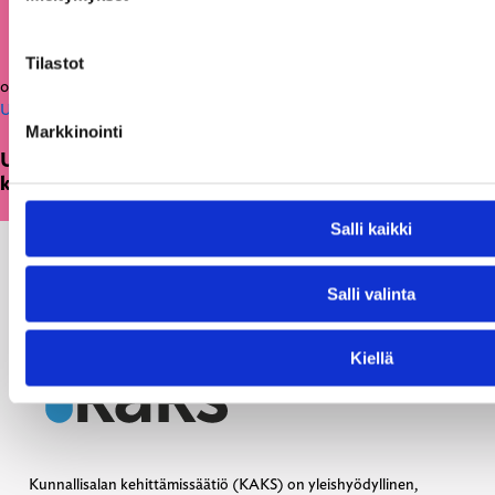
Tilastot
05.03.2026
Uutiset
Markkinointi
Uusi julkaisu: Kuntien on tarkasteltava
kulttuuritoimintaansa strategisesti ja pitkäjänteisesti
Salli kaikki
Salli valinta
Kiellä
Kunnallisalan kehittämissäätiö (KAKS) on yleishyödyllinen,