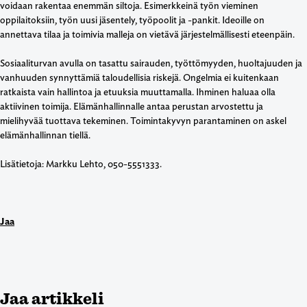
voidaan rakentaa enemmän siltoja. Esimerkkeinä työn vieminen
oppilaitoksiin, työn uusi jäsentely, työpoolit ja -pankit. Ideoille on
annettava tilaa ja toimivia malleja on vietävä järjestelmällisesti eteenpäin.
Sosiaaliturvan avulla on tasattu sairauden, työttömyyden, huoltajuuden ja
vanhuuden synnyttämiä taloudellisia riskejä. Ongelmia ei kuitenkaan
ratkaista vain hallintoa ja etuuksia muuttamalla. Ihminen haluaa olla
aktiivinen toimija. Elämänhallinnalle antaa perustan arvostettu ja
mielihyvää tuottava tekeminen. Toimintakyvyn parantaminen on askel
elämänhallinnan tiellä.
Lisätietoja: Markku Lehto, 050-5551333.
Jaa
Jaa artikkeli