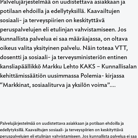
Palvelujärjestelmää on uudistettava asiakkaan ja
potilaan ehdoilla ja edellytyksillä. Kaavailtujen
sosiaali- ja terveyspiirien on keskityttävä
peruspalvelujen eli etulinjan vahvistamiseen. Jos
kunnallista palvelua ei saa määräajassa, on oltava
oikeus valita yksityinen palvelu. Näin toteaa VTT,
dosentti ja sosiaali- ja terveysministeriön entinen
kansliapäällikkö Markku Lehto KAKS – Kunnallisalan
kehittämissäätiön uusimmassa Polemia- kirjassa
“Markkinat, sosiaaliturva ja yksilön voima”.…
Palvelujärjestelmää on uudistettava asiakkaan ja potilaan ehdoilla ja
edellytyksillä. Kaavailtujen sosiaali- ja terveyspiirien on keskityttävä
peruspalvelujen eli etulinjan vahvistamiseen. Jos kunnallista palvelua ei saa