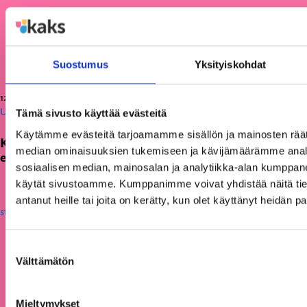
Suostumus
Yksityiskohdat
12.06.2026
Uutiset
Tämä sivusto käyttää evästeitä
Käytämme evästeitä tarjoamamme sisällön ja mainosten räät
KAKS teki apurahapäätökset vuoden 2026
median ominaisuuksien tukemiseen ja kävijämäärämme anal
ensimmäisestä hausta
sosiaalisen median, mainosalan ja analytiikka-alan kumppanei
käytät sivustoamme. Kumppanimme voivat yhdistää näitä tietoja
antanut heille tai joita on kerätty, kun olet käyttänyt heidän p
Suostumuksen
Välttämätön
valinta
Mieltymykset