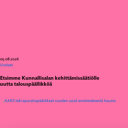
05.08.2026
Uutiset
Etsimme Kunnallisalan kehittämissäätiölle
uutta talouspäällikköä