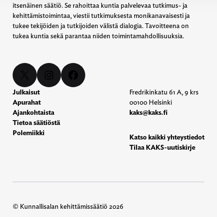
itsenäinen säätiö. Se rahoittaa kuntia palvelevaa tutkimus- ja
kehittämistoimintaa, viestii tutkimuksesta monikanavaisesti ja
tukee tekijöiden ja tutkijoiden välistä dialogia. Tavoitteena on
tukea kuntia sekä parantaa niiden toimintamahdollisuuksia.
X
Instagram
Facebook
Julkaisut
Fredrikinkatu 61 A, 9 krs
Apurahat
00100 Helsinki
Ajankohtaista
kaks@kaks.fi
Tietoa säätiöstä
Polemiikki
Katso kaikki yhteystiedot
Tilaa KAKS-uutiskirje
© Kunnallisalan kehittämissäätiö 2026