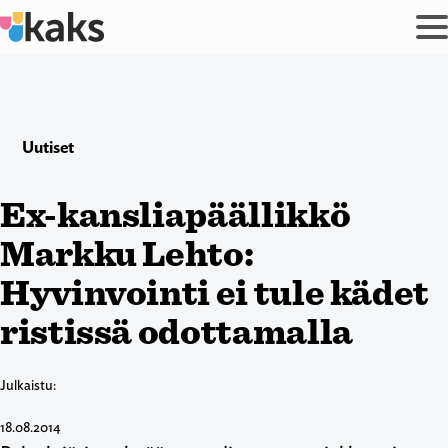
Siirry
sisältöön
Uutiset
Ex-kansliapäällikkö
Markku Lehto:
Hyvinvointi ei tule kädet
ristissä odottamalla
Julkaistu:
18.08.2014