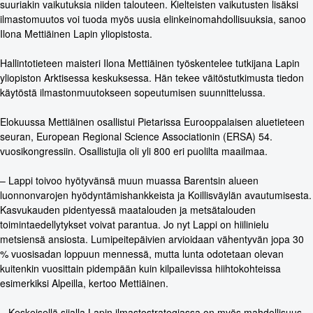
suuriakin vaikutuksia niiden talouteen. Kielteisten vaikutusten lisäksi
ilmastomuutos voi tuoda myös uusia elinkeinomahdollisuuksia, sanoo
Ilona Mettiäinen Lapin yliopistosta.
Hallintotieteen maisteri Ilona Mettiäinen työskentelee tutkijana Lapin
yliopiston Arktisessa keskuksessa. Hän tekee väitöstutkimusta tiedon
käytöstä ilmastonmuutokseen sopeutumisen suunnittelussa.
Elokuussa Mettiäinen osallistui Pietarissa Eurooppalaisen aluetieteen
seuran, European Regional Science Associationin (ERSA) 54.
vuosikongressiin. Osallistujia oli yli 800 eri puolilta maailmaa.
– Lappi toivoo hyötyvänsä muun muassa Barentsin alueen
luonnonvarojen hyödyntämishankkeista ja Koillisväylän avautumisesta.
Kasvukauden pidentyessä maatalouden ja metsätalouden
toimintaedellytykset voivat parantua. Jo nyt Lappi on hiilinielu
metsiensä ansiosta. Lumipeitepäivien arvioidaan vähentyvän jopa 30
% vuosisadan loppuun mennessä, mutta lunta odotetaan olevan
kuitenkin vuosittain pidempään kuin kilpailevissa hiihtokohteissa
esimerkiksi Alpeilla, kertoo Mettiäinen.
– Keskeisellä sijalla Lapin ilmastostrategiassa on myös mahdollisuus