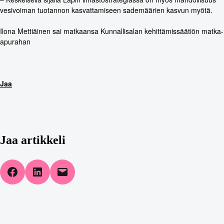
vesivoiman tuotannon kasvattamiseen sademäärien kasvun myötä.
Ilona Mettiäinen sai matkaansa Kunnallisalan kehittämissäätiön matka-
apurahan
Jaa
Jaa artikkeli
Share on Facebook
Share on LinkedIn
Email this Page