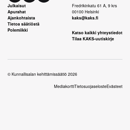
Julkaisut
Fredrikinkatu 61 A, 9 krs
Apurahat
00100 Helsinki
Ajankohtaista
kaks@kaks.fi
Tietoa säätiöstä
Polemiikki
Katso kaikki yhteystiedot
Tilaa KAKS-uutiskirje
© Kunnallisalan kehittämissäätiö 2026
Mediakortti
Tietosuojaseloste
Evästeet