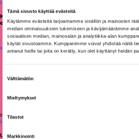
Uutiset
Tämä sivusto käyttää evästeitä
KAKS teki apurahapäätökset vuoden 2026
Käytämme evästeitä tarjoamamme sisällön ja mainosten räät
ensimmäisestä hausta
median ominaisuuksien tukemiseen ja kävijämäärämme anal
sosiaalisen median, mainosalan ja analytiikka-alan kumppanei
käytät sivustoamme. Kumppanimme voivat yhdistää näitä tietoja
antanut heille tai joita on kerätty, kun olet käyttänyt heidän p
Suostumuksen
Välttämätön
valinta
Mieltymykset
05.03.2026
Tilastot
Uutiset
Uusi julkaisu: Kuntien on tarkasteltava
Markkinointi