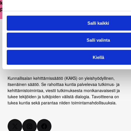
kulttuuritoimintaansa strategisesti ja
pitkäjänteisesti
Salli kaikki
Salli valinta
Kiellä
Kunnallisalan kehittämissäätiö (KAKS) on yleishyödyllinen,
itsenäinen säätiö. Se rahoittaa kuntia palvelevaa tutkimus- ja
kehittämistoimintaa, viestii tutkimuksesta monikanavaisesti ja
tukee tekijöiden ja tutkijoiden välistä dialogia. Tavoitteena on
tukea kuntia sekä parantaa niiden toimintamahdollisuuksia.
X
Instagram
Facebook