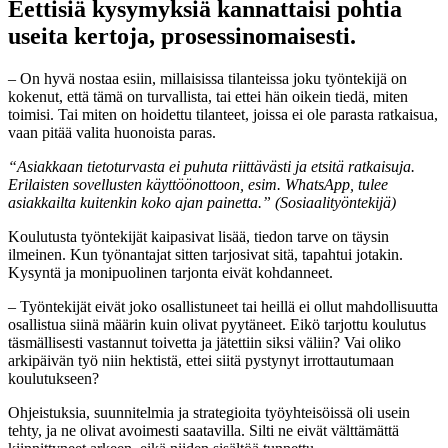
Eettisiä kysymyksiä kannattaisi pohtia
useita kertoja, prosessinomaisesti.
– On hyvä nostaa esiin, millaisissa tilanteissa joku työntekijä on
kokenut, että tämä on turvallista, tai ettei hän oikein tiedä, miten
toimisi. Tai miten on hoidettu tilanteet, joissa ei ole parasta ratkaisua,
vaan pitää valita huonoista paras.
“Asiakkaan tietoturvasta ei puhuta riittävästi ja etsitä ratkaisuja.
Erilaisten sovellusten käyttöönottoon, esim. WhatsApp, tulee
asiakkailta kuitenkin koko ajan painetta.” (Sosiaalityöntekijä)
Koulutusta työntekijät kaipasivat lisää, tiedon tarve on täysin
ilmeinen. Kun työnantajat sitten tarjosivat sitä, tapahtui jotakin.
Kysyntä ja monipuolinen tarjonta eivät kohdanneet.
– Työntekijät eivät joko osallistuneet tai heillä ei ollut mahdollisuutta
osallistua siinä määrin kuin olivat pyytäneet. Eikö tarjottu koulutus
täsmällisesti vastannut toivetta ja jätettiin siksi väliin? Vai oliko
arkipäivän työ niin hektistä, ettei siitä pystynyt irrottautumaan
koulutukseen?
Ohjeistuksia, suunnitelmia ja strategioita työyhteisöissä oli usein
tehty, ja ne olivat avoimesti saatavilla. Silti ne eivät välttämättä