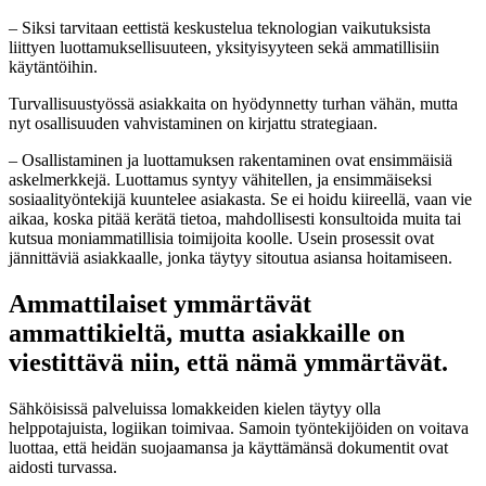
– Siksi tarvitaan eettistä keskustelua teknologian vaikutuksista
liittyen luottamuksellisuuteen, yksityisyyteen sekä ammatillisiin
käytäntöihin.
Turvallisuustyössä asiakkaita on hyödynnetty turhan vähän, mutta
nyt osallisuuden vahvistaminen on kirjattu strategiaan.
– Osallistaminen ja luottamuksen rakentaminen ovat ensimmäisiä
askelmerkkejä. Luottamus syntyy vähitellen, ja ensimmäiseksi
sosiaalityöntekijä kuuntelee asiakasta. Se ei hoidu kiireellä, vaan vie
aikaa, koska pitää kerätä tietoa, mahdollisesti konsultoida muita tai
kutsua moniammatillisia toimijoita koolle. Usein prosessit ovat
jännittäviä asiakkaalle, jonka täytyy sitoutua asiansa hoitamiseen.
Ammattilaiset ymmärtävät
ammattikieltä, mutta asiakkaille on
viestittävä niin, että nämä ymmärtävät.
Sähköisissä palveluissa lomakkeiden kielen täytyy olla
helppotajuista, logiikan toimivaa. Samoin työntekijöiden on voitava
luottaa, että heidän suojaamansa ja käyttämänsä dokumentit ovat
aidosti turvassa.