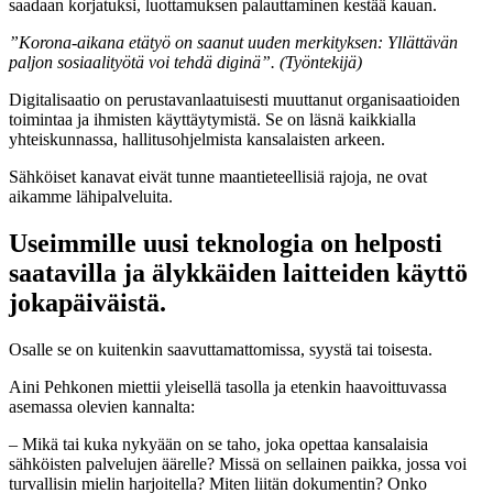
saadaan korjatuksi, luottamuksen palauttaminen kestää kauan.
”Korona-aikana etätyö on saanut uuden merkityksen: Yllättävän
paljon sosiaalityötä voi tehdä diginä”. (Työntekijä)
Digitalisaatio on perustavanlaatuisesti muuttanut organisaatioiden
toimintaa ja ihmisten käyttäytymistä. Se on läsnä kaikkialla
yhteiskunnassa, hallitusohjelmista kansalaisten arkeen.
Sähköiset kanavat eivät tunne maantieteellisiä rajoja, ne ovat
aikamme lähipalveluita.
Useimmille uusi teknologia on helposti
saatavilla ja älykkäiden laitteiden käyttö
jokapäiväistä.
Osalle se on kuitenkin saavuttamattomissa, syystä tai toisesta.
Aini Pehkonen miettii yleisellä tasolla ja etenkin haavoittuvassa
asemassa olevien kannalta:
– Mikä tai kuka nykyään on se taho, joka opettaa kansalaisia
sähköisten palvelujen äärelle? Missä on sellainen paikka, jossa voi
turvallisin mielin harjoitella? Miten liitän dokumentin? Onko