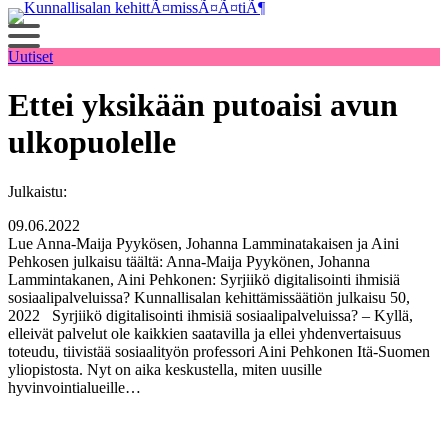
Siirry
sisältöön
Uutiset
Ettei yksikään putoaisi avun
ulkopuolelle
Julkaistu:
09.06.2022
Lue Anna-Maija Pyykösen, Johanna Lamminatakaisen ja Aini
Pehkosen julkaisu täältä: Anna-Maija Pyykönen, Johanna
Lammintakanen, Aini Pehkonen: Syrjiikö digitalisointi ihmisiä
sosiaalipalveluissa? Kunnallisalan kehittämissäätiön julkaisu 50,
2022 Syrjiikö digitalisointi ihmisiä sosiaalipalveluissa? – Kyllä,
elleivät palvelut ole kaikkien saatavilla ja ellei yhdenvertaisuus
toteudu, tiivistää sosiaalityön professori Aini Pehkonen Itä-Suomen
yliopistosta. Nyt on aika keskustella, miten uusille
hyvinvointialueille…