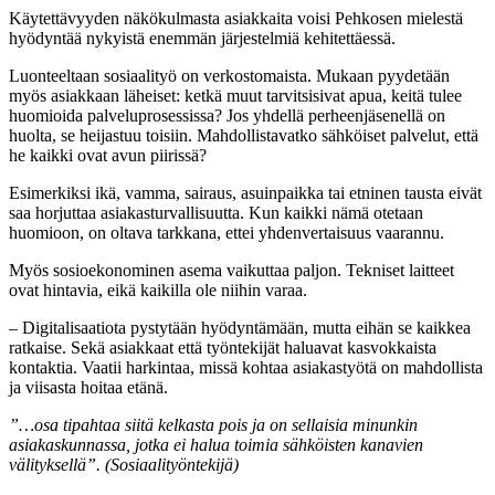
Käytettävyyden näkökulmasta asiakkaita voisi Pehkosen mielestä
hyödyntää nykyistä enemmän järjestelmiä kehitettäessä.
Luonteeltaan sosiaalityö on verkostomaista. Mukaan pyydetään
myös asiakkaan läheiset: ketkä muut tarvitsisivat apua, keitä tulee
huomioida palveluprosessissa? Jos yhdellä perheenjäsenellä on
huolta, se heijastuu toisiin. Mahdollistavatko sähköiset palvelut, että
he kaikki ovat avun piirissä?
Esimerkiksi ikä, vamma, sairaus, asuinpaikka tai etninen tausta eivät
saa horjuttaa asiakasturvallisuutta. Kun kaikki nämä otetaan
huomioon, on oltava tarkkana, ettei yhdenvertaisuus vaarannu.
Myös sosioekonominen asema vaikuttaa paljon. Tekniset laitteet
ovat hintavia, eikä kaikilla ole niihin varaa.
– Digitalisaatiota pystytään hyödyntämään, mutta eihän se kaikkea
ratkaise. Sekä asiakkaat että työntekijät haluavat kasvokkaista
kontaktia. Vaatii harkintaa, missä kohtaa asiakastyötä on mahdollista
ja viisasta hoitaa etänä.
”…osa tipahtaa siitä kelkasta pois ja on sellaisia minunkin
asiakaskunnassa, jotka ei halua toimia sähköisten kanavien
välityksellä”. (Sosiaalityöntekijä)