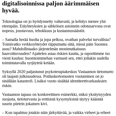
digitalisoinnissa paljon äärimmäisen
hyvää.
Teknologiaa on jo hyödynnetty valtavasti, ja kehitys menee yhä
eteenpäin. Etäyhteyksien ja sähköisen asioinnin odotusarvona ovat
nopeus, joustavuus, tehokkuus ja kustannussäästöt.
– Samalla herää huolta ja jopa pelkoa, ovathan palvelut turvallisia?
Toimivatko verkkoyhteydet riippumatta siitä, missä päin Suomea
asuu? Mahdollistaako järjestelmän monimutkaisuus
haavoittuvuuden? Ajattelen asiaa riskien kautta, ja raporttimme iso
viesti kuuluu: huomioimmehan varmasti sen, ettei jollakin uudella
toimintatavalla syrjäytetä ketään.
Syksyllä 2020 paljastunut psykoterapiakeskus Vastaamon tietomurto
oli laajasti julkisuudessa. Potilaskertomusten vuotaminen on jo
sinällään katastrofi. Lisäksi vuoto sisältää identiteettivarkauksien
riskin.
Vastaamon tapaus on konkreettinen esimerkki, miksi yksityisyyden
suojasta, tietoturvasta ja eettisistä kysymyksistä täytyy kääntää
suurin piirtein jokainen kivi.
– Kun tapahtuu jotakin näin järkyttävää, ja vaikka virheet ja erheet