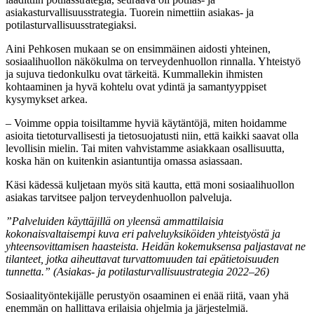
asiakasturvallisuusstrategia. Tuorein nimettiin asiakas- ja
potilasturvallisuusstrategiaksi.
Aini Pehkosen mukaan se on ensimmäinen aidosti yhteinen,
sosiaalihuollon näkökulma on terveydenhuollon rinnalla. Yhteistyö
ja sujuva tiedonkulku ovat tärkeitä. Kummallekin ihmisten
kohtaaminen ja hyvä kohtelu ovat ydintä ja samantyyppiset
kysymykset arkea.
– Voimme oppia toisiltamme hyviä käytäntöjä, miten hoidamme
asioita tietoturvallisesti ja tietosuojatusti niin, että kaikki saavat olla
levollisin mielin. Tai miten vahvistamme asiakkaan osallisuutta,
koska hän on kuitenkin asiantuntija omassa asiassaan.
Käsi kädessä kuljetaan myös sitä kautta, että moni sosiaalihuollon
asiakas tarvitsee paljon terveydenhuollon palveluja.
”Palveluiden käyttäjillä on yleensä ammattilaisia
kokonaisvaltaisempi kuva eri palveluyksiköiden yhteistyöstä ja
yhteensovittamisen haasteista. Heidän kokemuksensa paljastavat ne
tilanteet, jotka aiheuttavat turvattomuuden tai epätietoisuuden
tunnetta.” (Asiakas- ja potilasturvallisuustrategia 2022–26)
Sosiaalityöntekijälle perustyön osaaminen ei enää riitä, vaan yhä
enemmän on hallittava erilaisia ohjelmia ja järjestelmiä.