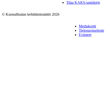
Tilaa KAKS-uutiskirje
© Kunnallisalan kehittämissäätiö 2026
Mediakortti
Tietosuojaseloste
Evästeet