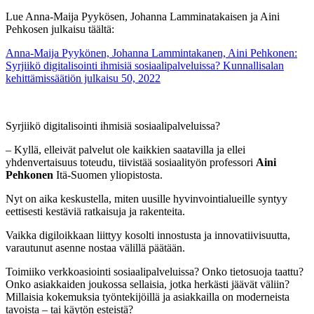
Lue Anna-Maija Pyykösen, Johanna Lamminatakaisen ja Aini
Pehkosen julkaisu täältä:
Anna-Maija Pyykönen, Johanna Lammintakanen, Aini Pehkonen:
Syrjiikö digitalisointi ihmisiä sosiaalipalveluissa? Kunnallisalan
kehittämissäätiön julkaisu 50, 2022
Syrjiikö digitalisointi ihmisiä sosiaalipalveluissa?
– Kyllä, elleivät palvelut ole kaikkien saatavilla ja ellei
yhdenvertaisuus toteudu, tiivistää sosiaalityön professori
Aini
Pehkonen
Itä-Suomen yliopistosta.
Nyt on aika keskustella, miten uusille hyvinvointialueille syntyy
eettisesti kestäviä ratkaisuja ja rakenteita.
Vaikka digiloikkaan liittyy kosolti innostusta ja innovatiivisuutta,
varautunut asenne nostaa välillä päätään.
Toimiiko verkkoasiointi sosiaalipalveluissa? Onko tietosuoja taattu?
Onko asiakkaiden joukossa sellaisia, jotka herkästi jäävät väliin?
Millaisia kokemuksia työntekijöillä ja asiakkailla on moderneista
tavoista – tai käytön esteistä?