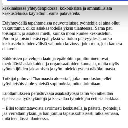
ensikontaktit ja alkututustumiset takana. Sen sijaan työntekijöiden
keskinäisessä yhteydenpidossa, kokouksissa ja ammatillisissa
keskusteluissa käytettiin Teams-palavereita.
Etäyhteydellä tapahtuneissa neuvotteluissa työntekijä ei aina ollut
vakuuttunut, oliko asiakas todella yksin tilanteessa. Sama päti
toisinpäin, ja asiakas mietti, kuinka moni kuulee keskustelun.
Puolin ja toisin heräsi epäilyksiä vaitiolon pitävyydestä: onko
keskustelu kahdenvälistä vai onko kuviossa joku muu, jota kamera
ei tavoita.
Sähköisten palvelujen laatu ja epäkohtiin puuttuminen ovat
merkittäviä asiakkaiden ja organisaatioiden kannalta, mutta myös
työntekijöiden jaksamisen ja työn mielekkyyden näkökulmasta.
Tutkijat puhuvat ”harmaasta alueesta”, joka muodostuu, ellei
työyhteisöissä ole yhteisiä sopimuksia, miten toimitaan.
Luottamukseen perustuvassa asiakastyössä tämä voi aiheuttaa
epätasaisia työkäytäntöjä ja kasvattaa työntekijän eettistä taakkaa.
– Ellei toimintatavoista avoimesti keskustella ja päätetä, työntekijä
jää verrattain yksin, ja hän joutuu tapauskohtaisesti ratkaisemaan,
mitä teen tässä tilanteessa.