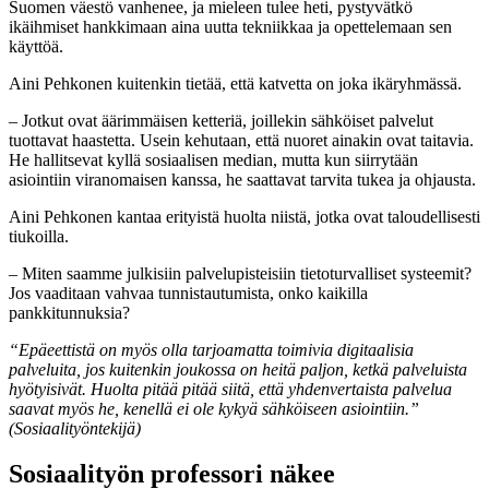
Suomen väestö vanhenee, ja mieleen tulee heti, pystyvätkö
ikäihmiset hankkimaan aina uutta tekniikkaa ja opettelemaan sen
käyttöä.
Aini Pehkonen kuitenkin tietää, että katvetta on joka ikäryhmässä.
– Jotkut ovat äärimmäisen ketteriä, joillekin sähköiset palvelut
tuottavat haastetta. Usein kehutaan, että nuoret ainakin ovat taitavia.
He hallitsevat kyllä sosiaalisen median, mutta kun siirrytään
asiointiin viranomaisen kanssa, he saattavat tarvita tukea ja ohjausta.
Aini Pehkonen kantaa erityistä huolta niistä, jotka ovat taloudellisesti
tiukoilla.
– Miten saamme julkisiin palvelupisteisiin tietoturvalliset systeemit?
Jos vaaditaan vahvaa tunnistautumista, onko kaikilla
pankkitunnuksia?
“Epäeettistä on myös olla tarjoamatta toimivia digitaalisia
palveluita, jos kuitenkin joukossa on heitä paljon, ketkä palveluista
hyötyisivät. Huolta pitää pitää siitä, että yhdenvertaista palvelua
saavat myös he, kenellä ei ole kykyä sähköiseen asiointiin.”
(Sosiaalityöntekijä)
Sosiaalityön professori näkee