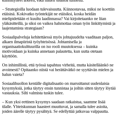
kiinnittyneet arkeen, eikä niiden sisältöä tunnettu.
– Strategioilla luodaan tulevaisuutta. Kiinnostavaa, miksi ne koettiin
etäisinä. Kokivatko työntekijät ne etäisiksi, koska heidän
mielipidettään ei kuultu laadinnassa? Vai kirjoitetaanko ne liian
yläkäsitteillä, ja siksi on vaikea hahmottaa oman työn linkittymistä ja
laajentamista strategiaan?
Sosiaalipalveluja kehitettäessä myös johtajuudelta vaaditaan paljon,
alkaen ilmapiiristä työyhteisössä. Johtamisella ja
organisaatiokulttuurilla on iso rooli muutoksessa – kuinka
motivoidaan ja kuinka annetaan palautetta, kun uutta otetaan
käyttöön.
On inhimillistä, että työssä tapahtuu virheitä, mutta käsitelläänkö ne
avoimesti? Opitaanko niistä vai herättävätkö ne syyttävän mielen ja
halun vaieta?
Sosiaalihuollon kentälle digitalisaatio on marssittanut uudenlaisia
kysymyksiä, jotka täytyy ensin tunnistaa ja joihin sitten täytyy löytää
vastauksia. Silti valmista tuskin tulee.
– Kun yksi eettinen kysymys saadaan ratkaistua, saamme lisää
tilalle. Yhteiskunnan haasteet muuttuvat, ja samalla tulee asioita,
joiden äärelle täytyy pysähtyä. Se edellyttää jatkuvaa valppautta.