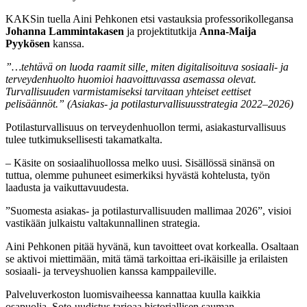
KAKSin tuella Aini Pehkonen etsi vastauksia professorikollegansa
Johanna Lammintakasen
ja projektitutkija
Anna-Maija
Pyykösen
kanssa.
”…tehtävä on luoda raamit sille, miten digitalisoituva sosiaali- ja
terveydenhuolto huomioi haavoittuvassa asemassa olevat.
Turvallisuuden varmistamiseksi tarvitaan yhteiset eettiset
pelisäännöt.” (Asiakas- ja potilasturvallisuusstrategia 2022–2026)
Potilasturvallisuus on terveydenhuollon termi, asiakasturvallisuus
tulee tutkimuksellisesti takamatkalta.
– Käsite on sosiaalihuollossa melko uusi. Sisällössä sinänsä on
tuttua, olemme puhuneet esimerkiksi hyvästä kohtelusta, työn
laadusta ja vaikuttavuudesta.
”Suomesta asiakas- ja potilasturvallisuuden mallimaa 2026”, visioi
vastikään julkaistu valtakunnallinen strategia.
Aini Pehkonen pitää hyvänä, kun tavoitteet ovat korkealla. Osaltaan
se aktivoi miettimään, mitä tämä tarkoittaa eri-ikäisille ja erilaisten
sosiaali- ja terveyshuolien kanssa kamppaileville.
Palveluverkoston luomisvaiheessa kannattaa kuulla kaikkia
osapuolia. Sote-uudistus tarjoaa historiallisen sauman