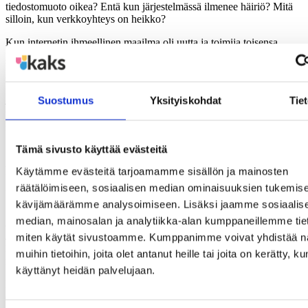
tiedostomuoto oikea? Entä kun järjestelmässä ilmenee häiriö? Mitä
silloin, kun verkkoyhteys on heikko?
Kun internetin ihmeellinen maailma oli uutta ja toimija toisensa
perään alkoi siirtyä verkkoon, eri ryhmille järjestettiin opetusta. Nyt
kaikki ovat verkossa, viranomaiset ja yritykset, pankit ja
vakuutusyhtiöt, Kela ja verohallinto….
Suostumus
Yksityiskohdat
Tie
– Yhdenvertaisuus tietoyhteiskunnassa ei toteudu, jos asioitten hoito
kompastuu siihen, ettei osaa käyttää järjestelmää, Pehkonen
muistuttaa.
Tämä sivusto käyttää evästeitä
“Jos ajattelee ihan alkavaa hoitosuhdetta tai asiakassuhdetta,
minne vaan nii kyllä se voi olla aina hyvä käydä paikan päällä
Käytämme evästeitä tarjoamamme sisällön ja mainosten
vaikka se eka kerta ja sitten tietää kuitenkin vähän, näkee ihmistä ja
räätälöimiseen, sosiaalisen median ominaisuuksien tukemise
tietää millainen on…”(Asiakas)
kävijämäärämme analysoimiseen. Lisäksi jaamme sosiaalis
Sosiaalihuollossa lähtökohtana on apua tarvitsevan kuuleminen. Jos
median, mainosalan ja analytiikka-alan kumppaneillemme tieto
asiakas toivoo henkilökohtaista tapaamista, työntekijä järjestää sen.
Jos asiakas haluaa oppia asioimaan digitaalisesti, työntekijän työ
miten käytät sivustoamme. Kumppanimme voivat yhdistää näi
laajenee ohjaukselliseen suuntaan: ”tämän lomakkeen täytät näin ja
muihin tietoihin, joita olet antanut heille tai joita on kerätty, ku
näin, tätä valikkoa pitkin pääset tänne ja tänne”.
käyttänyt heidän palvelujaan.
Ellei asiakas tahdo hyödyntää sähköisiä palveluita, on huolehdittava,
ettei siinäkään tapauksessa jää ulkopuolelle.