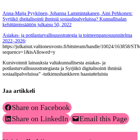
Anna-Maija Pyykönen, Johanna Lammintakanen, Aini Pehkonen:
Syrjiikö digitalisointi ihmisiä sosiaalipalveluissa? Kunnallisalan
kehittämissäätiön julkaisu 50, 2022
Asiakas- ja potilasturvallisuusstrategia ja toimeenpanosuunnitelma
2022–2026
:
https://julkaisut.valtioneuvosto.fi/bitstream/handle/10024/163858/
sequence=1&isAllowed=y
Kursivoinnit lainauksia valtakunnallisesta asiakas- ja
potilasturvallisuusstrategiasta ja Syrjiikö digitalisointi ihmisiä
sosiaalipalveluissa” -tutkimushankkeen haastatteluista
Jaa artikkeli
Share on Facebook
Share on LinkedIn
Email this Page