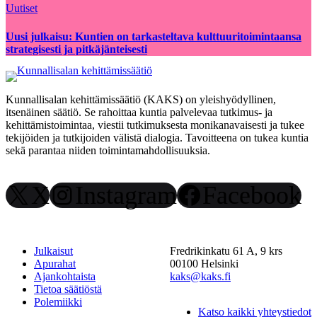
Uutiset
Uusi julkaisu: Kuntien on tarkasteltava kulttuuritoimintaansa
strategisesti ja pitkäjänteisesti
Kunnallisalan kehittämissäätiö (KAKS) on yleishyödyllinen,
itsenäinen säätiö. Se rahoittaa kuntia palvelevaa tutkimus- ja
kehittämistoimintaa, viestii tutkimuksesta monikanavaisesti ja tukee
tekijöiden ja tutkijoiden välistä dialogia. Tavoitteena on tukea kuntia
sekä parantaa niiden toimintamahdollisuuksia.
X
Instagram
Facebook
Julkaisut
Fredrikinkatu 61 A, 9 krs
Apurahat
00100 Helsinki
Ajankohtaista
kaks@kaks.fi
Tietoa säätiöstä
Polemiikki
Katso kaikki yhteystiedot