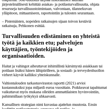
järjestelmällisesti kehittää asiakas- ja potilasturvallisuutta, ohjata
resursseja turvallisuustoimintaan, valvontaan, tilannekuvan
ylläpitoon, mittaamiseen, raportointiin ja tulosten seurantaan.
– Pistemäisten, nopeiden ratkaisujen sijaan toivon kestäviä
ratkaisuja, Pehkonen esittää.
Turvallisuuden edistäminen on yhteistä
työtä ja kaikkien etu; palvelujen
käyttäjien, työntekijöiden ja
organisaatioiden.
Haitat ja vahingot aiheuttavat inhimillistä kärsimystä asiakkaan tai
potilaan lisäksi hänen lähipiirilleen, ja sosiaali- ja terveydenhuollon
virheet käyvät kalliiksi yhteiskunnalle.
Valtiontalouden tarkastusviraston raportti (2021) arvioi
kustannuksiksi jopa miljardi euroa vuosittain. Poikkeavat tapahtumat
vaikuttavat myös mukana olleiden ammattilaisten hyvinvointiin,
pahimmillaan työkykyä uhkaavasti.
Kansallisen strategian nimi kuvastaa ajattelun muutosta. Ensin
laadittiin potilasstrategia, seuraava oli potilas- ja