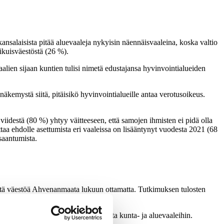
salaisista pitää aluevaaleja nykyisin näennäisvaaleina, koska valtio
ikuisväestöstä (26 %).
alien sijaan kuntien tulisi nimetä edustajansa hyvinvointialueiden
näkemystä siitä, pitäisikö hyvinvointialueille antaa verotusoikeus.
viidestä (80 %) yhtyy väitteeseen, että samojen ihmisten ei pidä olla
ttaa ehdolle asettumista eri vaaleissa on lisääntynyt vuodesta 2021 (68
saantumista.
istä väestöä Ahvenanmaata lukuun ottamatta. Tutkimuksen tulosten
ssa esiteltyjä tietoja suhtautumisesta kunta- ja aluevaaleihin.