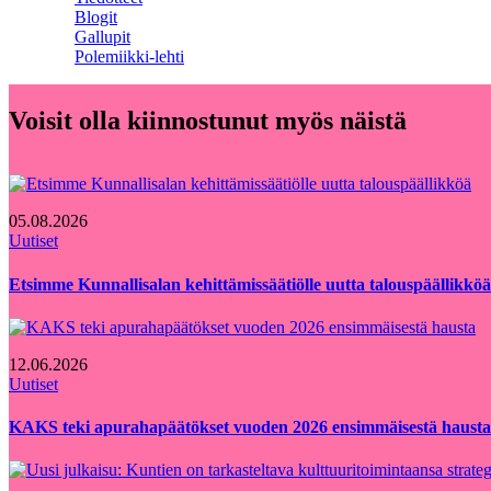
Blogit
Gallupit
Polemiikki-lehti
Voisit olla kiinnostunut myös näistä
05.08.2026
Uutiset
Etsimme Kunnallisalan kehittämissäätiölle uutta talouspäällikköä
12.06.2026
Uutiset
KAKS teki apurahapäätökset vuoden 2026 ensimmäisestä hausta