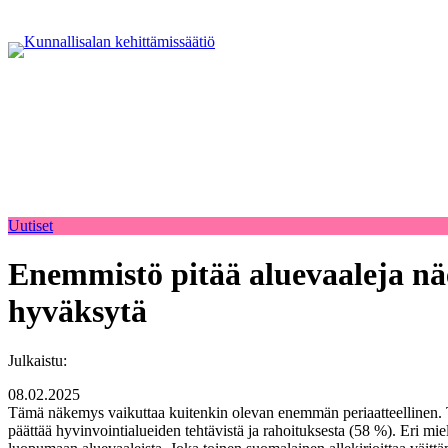
Uutiset
Enemmistö pitää aluevaaleja näe
hyväksytä
Julkaistu:
08.02.2025
Tämä näkemys vaikuttaa kuitenkin olevan enemmän periaatteellinen. To
päättää hyvinvointialueiden tehtävistä ja rahoituksesta (58 %). Eri mi