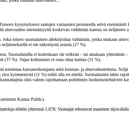
ttämän, jonka mukaan aluevaalien…
iseen kysymykseen saatujen vastausten perusteella selvä enemmistö kan
ieltä aluevaalien näennäisyyttä koskevan väittämän kanssa on neljännes a
. Joka toinen suomalainen allekirjoittaa väittämän, jonka mukaan alueva
i neljänneksellä ei ole näkemystä asiasta (27 %).
eus. Suomalaisilla ei kuitenkaan ole selkeää – tai ainakaan yhtenäistä – 
i (37 %). Vajaa kolmannes ei osaa ottaa kantaa (31 %).
stä toimintaa kansanedustajana sekä kunnan- ja aluevaltuutettuna. Neljä 
 yksi kymmenestä (11 %) tohtii olla eri mieltä. Suomalaisten tahto rajoi
annattajista olisi valmis rajoittamaan poliittisten luottamustehtävien ka
(aiemmin Kantar Public).
atteluja tehtiin yhteensä 1.078. Vastaajat edustavat maamme täysi-ikä
 prosenttiyksikköä suuntaansa.
ta esitellään tutkimusosiossa, joka sisältää muitakin kuin tässä tiedottee