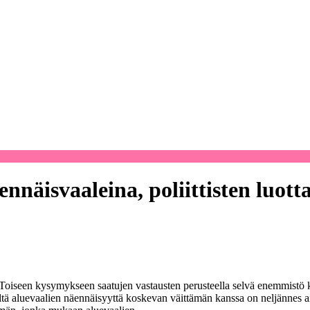
nnäisvaaleina, poliittisten luot
iseen kysymykseen saatujen vastausten perusteella selvä enemmistö kan
eltä aluevaalien näennäisyyttä koskevan väittämän kanssa on neljännes ai