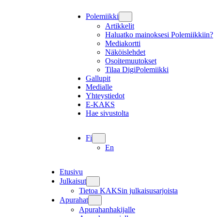
Polemiikki
Artikkelit
Haluatko mainoksesi Polemiikkiin?
Mediakortti
Näköislehdet
Osoitemuutokset
Tilaa DigiPolemiikki
Gallupit
Medialle
Yhteystiedot
E-KAKS
Hae sivustolta
Fi
En
Etusivu
Julkaisut
Tietoa KAKSin julkaisusarjoista
Apurahat
Apurahanhakijalle