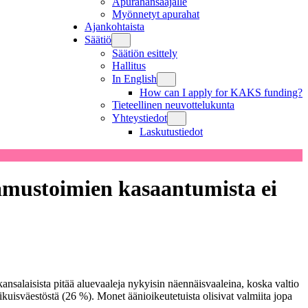
Apurahansaajalle
Myönnetyt apurahat
Ajankohtaista
Säätiö
Säätiön esittely
Hallitus
In English
How can I apply for KAKS funding?
Tieteellinen neuvottelukunta
Yhteystiedot
Laskutustiedot
tamustoimien kasaantumista ei
salaisista pitää aluevaaleja nykyisin näennäisvaaleina, koska valtio
kuisväestöstä (26 %). Monet äänioikeutetuista olisivat valmiita jopa