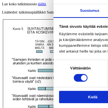
Lue koko tutkimusosio
täältä
.
Suostumus
Lisätiedot: tutkimuspäällikkö Sami Borg, KAKS,
sami.borg@kaks.fi
Tämä sivusto käyttää eväste
Käytämme evästeitä tarjoama
ja kävijämäärämme analysoim
kumppaneillemme tietoja siitä
olet antanut heille tai joita o
Suostumuksen
Välttämätön
valinta
Kiellä