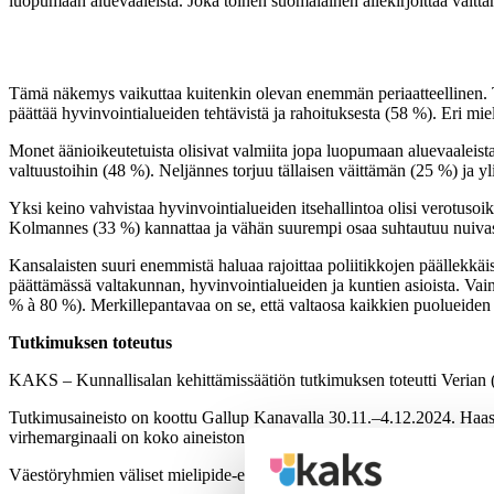
luopumaan aluevaaleista. Joka toinen suomalainen allekirjoittaa väi
Tämä näkemys vaikuttaa kuitenkin olevan enemmän periaatteellinen. To
päättää hyvinvointialueiden tehtävistä ja rahoituksesta (58 %). Eri m
Monet äänioikeutetuista olisivat valmiita jopa luopumaan aluevaaleista
valtuustoihin (48 %). Neljännes torjuu tällaisen väittämän (25 %) ja yl
Yksi keino vahvistaa hyvinvointialueiden itsehallintoa olisi verotusoik
Kolmannes (33 %) kannattaa ja vähän suurempi osaa suhtautuu nuivast
Kansalaisten suuri enemmistä haluaa rajoittaa poliitikkojen päällekkäi
päättämässä valtakunnan, hyvinvointialueiden ja kuntien asioista. Vain
% à 80 %). Merkillepantavaa on se, että valtaosa kaikkien puolueiden k
Tutkimuksen toteutus
KAKS – Kunnallisalan kehittämissäätiön tutkimuksen toteutti Verian 
Tutkimusaineisto on koottu Gallup Kanavalla 30.11.–4.12.2024. Haast
virhemarginaali on koko aineiston tasolla suurimmillaan vajaat kolme
Väestöryhmien väliset mielipide-erot ja muutokset aiemmista tutkimuksis