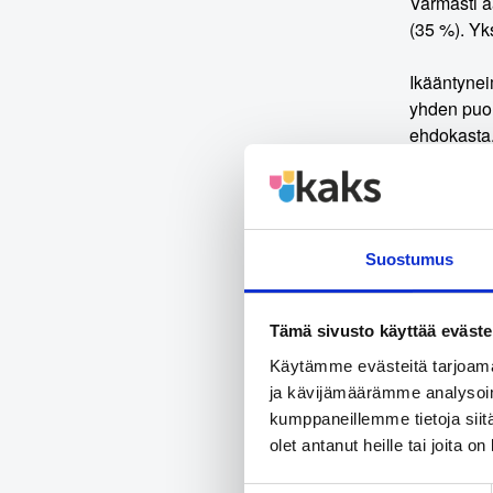
Varmasti ä
(35 %). Y
Ikääntynei
yhden puol
ehdokasta.
ehdokkaid
Lue
täältä
Suostumus
Tutkimuks
Gallup Kan
Ahvenanmaa
Tämä sivusto käyttää eväste
prosenttiy
Käytämme evästeitä tarjoama
ja kävijämäärämme analysoim
Lisätieto
kumppaneillemme tietoja siitä
olet antanut heille tai joita o