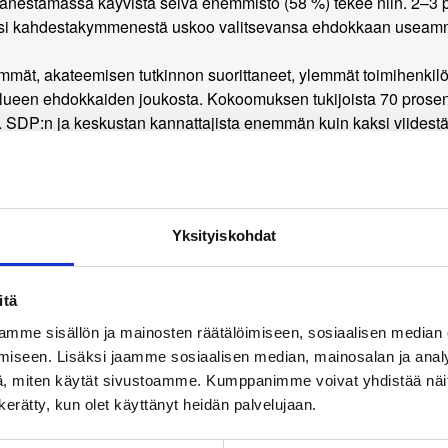
änestämässä käyvistä selvä enemmistö (58 %) tekee niin. 2–3 
ksi kahdestakymmenestä uskoo valitsevansa ehdokkaan useamm
mmät, akateemisen tutkinnon suorittaneet, ylemmät toimihenkilöt,
ueen ehdokkaiden joukosta. Kokoomuksen tukijoista 70 prosent
 SDP:n ja keskustan kannattajista enemmän kuin kaksi viides
en joukosta.
koko tutkimusosio.
Yksityiskohdat
en toteutus.
KAKS – Kunnallisalan kehittämissäätiön tutkimukse
avalla 2.–7.12.2022. Haastatteluja tehtiin yhteensä 1.029. Vas
ta lukuun ottamatta. Tutkimuksen tulosten virhemarginaali on 
itä
ksikköä suuntaansa.
mme sisällön ja mainosten räätälöimiseen, sosiaalisen median
iseen. Lisäksi jaamme sosiaalisen median, mainosalan ja analy
ja: Asiamies Antti Mykkänen, 0400-570087.
, miten käytät sivustoamme. Kumppanimme voivat yhdistää näitä t
n kerätty, kun olet käyttänyt heidän palvelujaan.