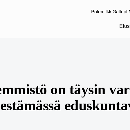
Polemiikki
Gallupit
Etus
mmistö on täysin var
estämässä eduskuntav