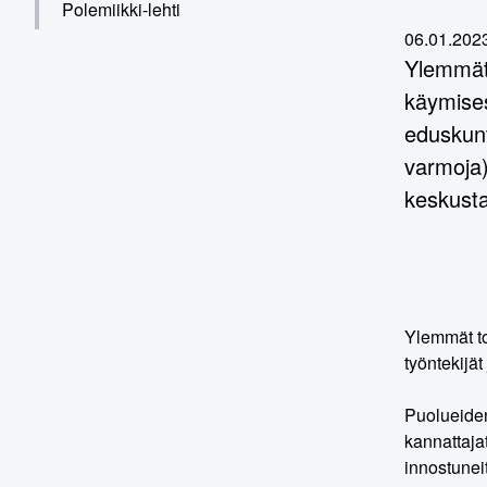
Polemiikki-lehti
06.01.202
Ylemmät 
käymises
eduskunt
varmoja)
keskusta
Ylemmät to
työntekijä
Puolueiden
kannattaja
innostunei