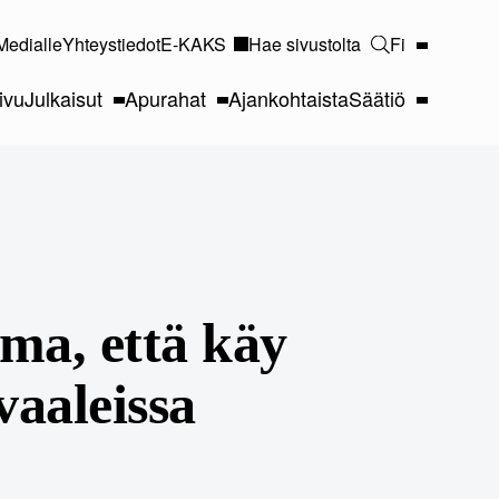
Medialle
Yhteystiedot
E-KAKS
Hae sivustolta
Fi
ivu
Julkaisut
Apurahat
Ajankohtaista
Säätiö
ma, että käy
aaleissa