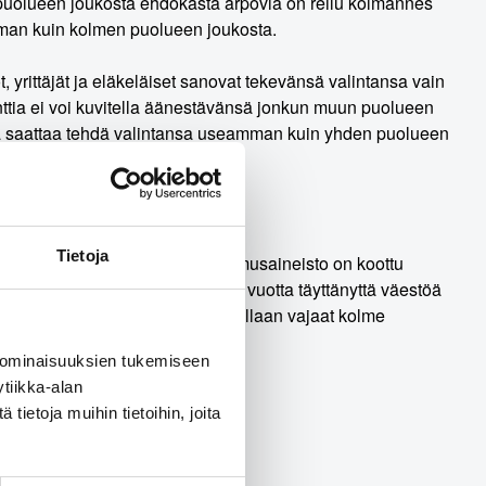
puolueen joukosta ehdokasta arpovia on reilu kolmannes
an kuin kolmen puolueen joukosta.
 yrittäjät ja eläkeläiset sanovat tekevänsä valintansa vain
tia ei voi kuvitella äänestävänsä jonkun muun puolueen
tä saattaa tehdä valintansa useamman kuin yhden puolueen
Tietoja
n toteutti Kantar Public. Tutkimusaineisto on koottu
taajat edustavat maamme 18–79 vuotta täyttänyttä väestöä
koko aineiston tasolla suurimmillaan vajaat kolme
 ominaisuuksien tukemiseen
tiikka-alan
ietoja muihin tietoihin, joita