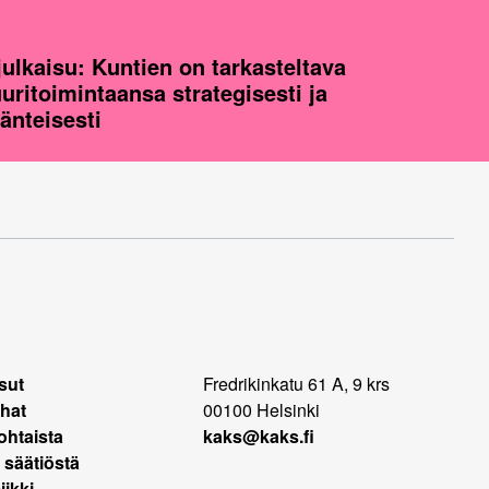
julkaisu: Kuntien on tarkasteltava
uuritoimintaansa strategisesti ja
jänteisesti
sut
Fredrikinkatu 61 A, 9 krs
hat
00100 Helsinki
ohtaista
kaks@kaks.fi
 säätiöstä
ikki