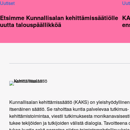
Uutiset
Uut
Etsimme Kunnallisalan kehittämissäätiölle
KA
uutta talouspäällikköä
en
Kunnallisalan kehittämissäätiö (KAKS) on yleishyödyllinen
itsenäinen säätiö. Se rahoittaa kuntia palvelevaa tutkimus- 
kehittämistoimintaa, viestii tutkimuksesta monikanavaisesti
tukee tekijöiden ja tutkijoiden välistä dialogia. Tavoitteena 
tukea kuntia sekä parantaa niiden toimintamahdollisuuksia