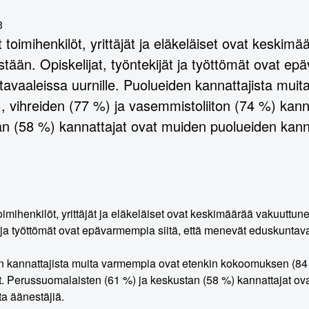
3
toimihenkilöt, yrittäjät ja eläkeläiset ovat kesk
tään. Opiskelijat, työntekijät ja työttömät ovat ep
avaaleissa uurnille. Puolueiden kannattajista mu
, vihreiden (77 %) ja vasemmistoliiton (74 %) kann
n (58 %) kannattajat ovat muiden puolueiden kan
imihenkilöt, yrittäjät ja eläkeläiset ovat keskimäärää vakuutt
t ja työttömät ovat epävarmempia siitä, että menevät eduskuntava
 kannattajista muita varmempia ovat etenkin kokoomuksen (84 %
t. Perussuomalaisten (61 %) ja keskustan (58 %) kannattajat o
ta äänestäjiä.