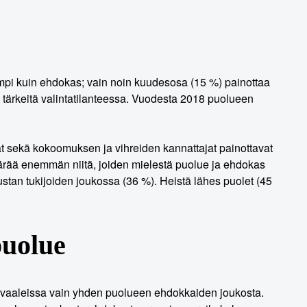
eämpi kuin ehdokas; vain noin kuudesosa (15 %) painottaa
ä tärkeitä valintatilanteessa. Vuodesta 2018 puolueen
t sekä kokoomuksen ja vihreiden kannattajat painottavat
ää enemmän niitä, joiden mielestä puolue ja ehdokas
ustan tukijoiden joukossa (36 %). Heistä lähes puolet (45
puolue
avaaleissa vain yhden puolueen ehdokkaiden joukosta.