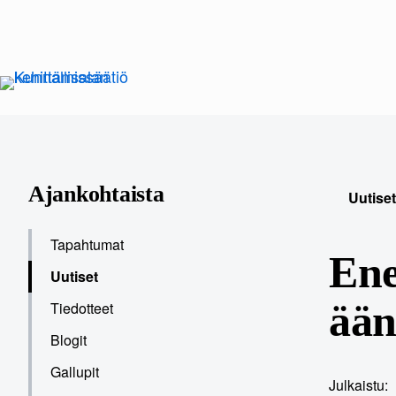
Siirry
sisältöön
Ajankohtaista
Uutiset
Tapahtumat
Ene
Uutiset
ään
Tiedotteet
Blogit
Gallupit
Julkaistu: