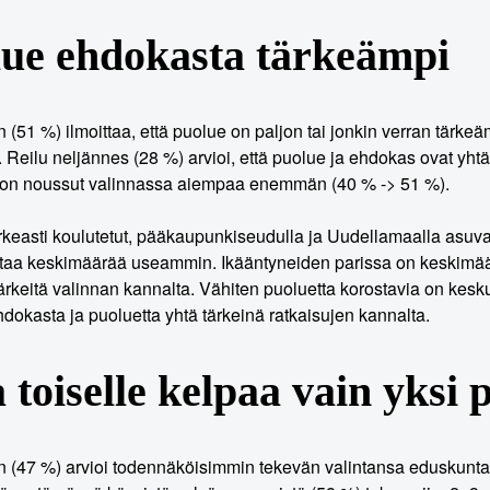
ue ehdokasta tärkeämpi
n (51 %) ilmoittaa, että puolue on paljon tai jonkin verran tärk
 Reilu neljännes (28 %) arvioi, että puolue ja ehdokas ovat yht
 on noussut valinnassa aiempaa enemmän (40 % -> 51 %).
rkeasti koulutetut, pääkaupunkiseudulla ja Uudellamaalla asuva
aa keskimäärää useammin. Ikääntyneiden parissa on keskimäär
tärkeitä valinnan kannalta. Vähiten puoluetta korostavia on kesk
hdokasta ja puoluetta yhtä tärkeinä ratkaisujen kannalta.
 toiselle kelpaa vain yksi 
n (47 %) arvioi todennäköisimmin tekevän valintansa eduskunt