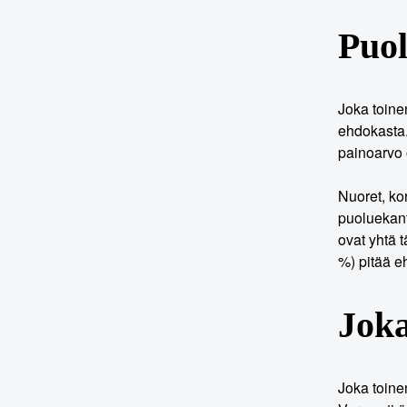
Puol
Joka toine
ehdokasta.
painoarvo
Nuoret, ko
puoluekant
ovat yhtä 
%) pitää e
Joka
Joka toine