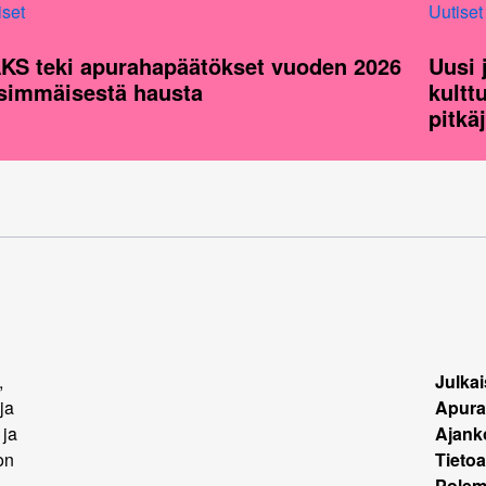
iset
Uutiset
KS teki apurahapäätökset vuoden 2026
Uusi 
simmäisestä hausta
kultt
pitkä
,
Julkai
ja
Apura
 ja
Ajank
on
Tietoa
.
Polemi