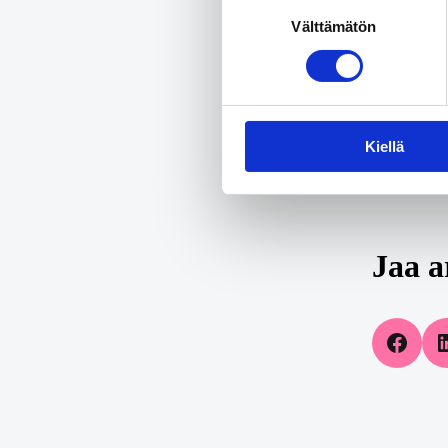
Suostumuksen
Välttämätön
valinta
Kiellä
Jaa a
Share on