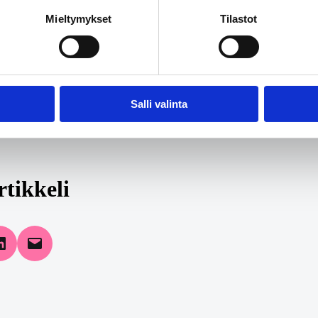
Mieltymykset
Tilastot
Salli valinta
rtikkeli
 Facebook
Share on LinkedIn
Email this Page