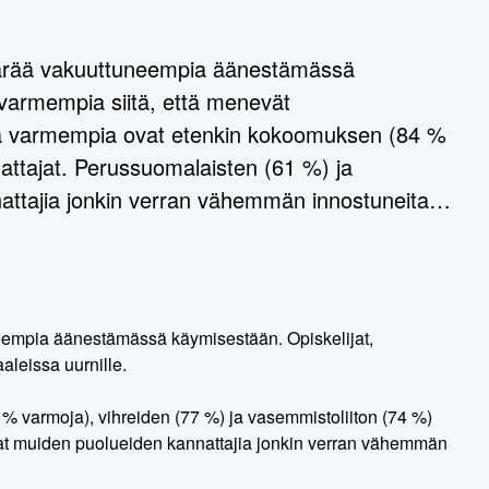
imäärää vakuuttuneempia äänestämässä
ävarmempia siitä, että menevät
ita varmempia ovat etenkin kokoomuksen (84 %
attajat. Perussuomalaisten (61 %) ja
nattajia jonkin verran vähemmän innostuneita…
uneempia äänestämässä käymisestään. Opiskelijat,
aleissa uurnille.
 varmoja), vihreiden (77 %) ja vasemmistoliiton (74 %)
vat muiden puolueiden kannattajia jonkin verran vähemmän