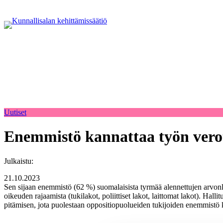
Uutiset
Enemmistö kannattaa työn vero
Julkaistu:
21.10.2023
Sen sijaan enemmistö (62 %) suomalaisista tyrmää alennettujen arvonlisä
oikeuden rajaamista (tukilakot, poliittiset lakot, laittomat lakot). H
pitämisen, jota puolestaan oppositiopuolueiden tukijoiden enemmistö 