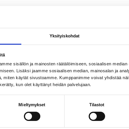
kantojen korottamisen (esim. lääkkeet, liikuntapalvelut, kulttuuri- ja v
 kaikki toimet pois lukien vuoden 2035 hiilineutraaliustavoitteesta kii
Yksityiskohdat
yyntiä päivittäistavarakaupoissa, palvelusetelien käytön lisäämistä sote
 ja irtisanomisten helpottaminen ovat myrkkyä suurelle osalle opposit
itä
ärää useammin myönteisesti työelämäuudistuksiin, kuten työttömyysturva
äisiä ja eläkeikää lähestyviä. Nuoret taputtavat tavoitteelle pitää kiinn
mme sisällön ja mainosten räätälöimiseen, sosiaalisen median
iseen. Lisäksi jaamme sosiaalisen median, mainosalan ja analy
muksen toteutti Kantar Public. Tutkimusaineisto on koottu Gallup Kanav
, miten käytät sivustoamme. Kumppanimme voivat yhdistää näitä t
un ottamatta. Tutkimuksen tulosten virhemarginaali on koko aineiston
n kerätty, kun olet käyttänyt heidän palvelujaan.
Mieltymykset
Tilastot