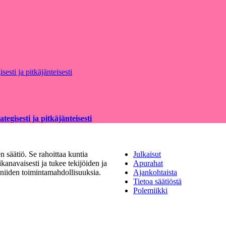
egisesti ja pitkäjänteisesti
 säätiö. Se rahoittaa kuntia
Julkaisut
kanavaisesti ja tukee tekijöiden ja
Apurahat
a niiden toimintamahdollisuuksia.
Ajankohtaista
Tietoa säätiöstä
Polemiikki