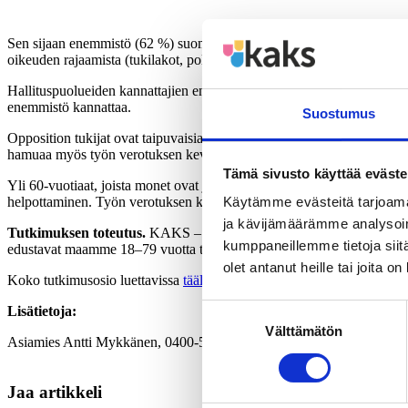
Sen sijaan enemmistö (62 %) suomalaisista tyrmää alennettujen arvonlisä
oikeuden rajaamista (tukilakot, poliittiset lakot, laittomat lakot).
Hallituspuolueiden kannattajien enemmistö on taipuvainen hyväksymään
enemmistö kannattaa.
Suostumus
Opposition tukijat ovat taipuvaisia kannattamaan itsehoitolääkkeiden m
hamuaa myös työn verotuksen keventämistä. Lakko-oikeuden rajaaminen
Tämä sivusto käyttää eväste
Yli 60-vuotiaat, joista monet ovat jo eläkkeellä, suhtautuvat keskimä
helpottaminen. Työn verotuksen keventäminen miellyttää etenkin keski-ik
Käytämme evästeitä tarjoama
ja kävijämäärämme analysoim
Tutkimuksen toteutus.
KAKS – Kunnallisalan kehittämissäätiön tutki
kumppaneillemme tietoja siitä
edustavat maamme 18–79 vuotta täyttänyttä väestöä Ahvenanmaata luku
olet antanut heille tai joita o
Koko tutkimusosio luettavissa
täältä
.
Suostumuksen
Lisätietoja:
Välttämätön
valinta
Asiamies Antti Mykkänen, 0400-570087,
antti.mykkanen@kaks.fi
Jaa artikkeli