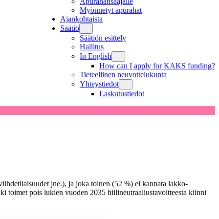
Apurahansaajalle
Myönnetyt apurahat
Ajankohtaista
Säätiö
Säätiön esittely
Hallitus
In English
How can I apply for KAKS funding?
Tieteellinen neuvottelukunta
Yhteystiedot
Laskutustiedot
iihdetilaisuudet jne.), ja joka toinen (52 %) ei kannata lakko-
i toimet pois lukien vuoden 2035 hiilineutraaliustavoitteesta kiinni