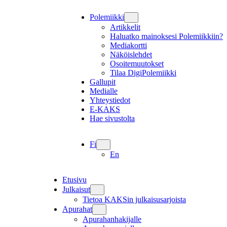
Polemiikki
Artikkelit
Haluatko mainoksesi Polemiikkiin?
Mediakortti
Näköislehdet
Osoitemuutokset
Tilaa DigiPolemiikki
Gallupit
Medialle
Yhteystiedot
E-KAKS
Hae sivustolta
Fi
En
Etusivu
Julkaisut
Tietoa KAKSin julkaisusarjoista
Apurahat
Apurahanhakijalle