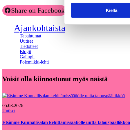
Share on Facebook
Share on LinkedIn
Kiellä
Ajankohtaista
Tapahtumat
Uutiset
Tiedotteet
Blogit
Gallupit
Polemiikki-lehti
Voisit olla kiinnostunut myös näistä
05.08.2026
Uutiset
Etsimme Kunnallisalan kehittämissäätiölle uutta talouspäällikköä