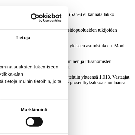
iihdetilaisuudet jne.), ja joka toinen (52 %) ei kannata lakko-
nni pitämisen, jota puolestaan oppositiopuolueiden tukijoiden
Tietoja
-alalla ja varallisuusrajan asettamista yleiseen asumistukeen. Moni
iopuolueiden kannattajista.
n porrastus, lakko-oikeuden rajoittaminen ja irtisanomisten
i 2035 hiilineutraalisuustavoitteesta.
 ominaisuuksien tukemiseen
tiikka-alan
alla 16.-20.9.2023. Haastatteluja tehtiin yhteensä 1.013. Vastaajat
ietoja muihin tietoihin, joita
 tasolla suurimmillaan vajaat kolme prosenttiyksikköä suuntaansa.
Markkinointi