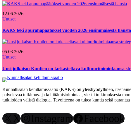
12.06.2026
Uutiset
KAKS teki apurahapäätökset vuoden 2026 ensimmäisestä hausta
05.03.2026
Uutiset
Uusi julkaisu: Kuntien on tarkasteltava kulttuuritoimintaansa strat
Kunnallisalan kehittämissäätiö (KAKS) on yleishyödyllinen, itsenäinen
palvelevaa tutkimus- ja kehittämistoimintaa, viestii tutkimuksesta moni
tutkijoiden välistä dialogia. Tavoitteena on tukea kuntia sekä paranta
X
Instagram
Facebook