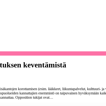
tuksen keventämistä
kantojen korottamisen (esim. lääkkeet, liikuntapalvelut, kulttuuri- ja v
allituspuolueiden kannattajien enemmistö on taipuvainen hyväksymään kaikk
kannattaa. Opposition tukijat ovat…