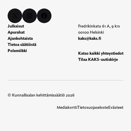
X
Instagram
Facebook
Julkaisut
Fredrikinkatu 61 A, 9 krs
Apurahat
00100 Helsinki
Ajankohtaista
kaks@kaks.fi
Tietoa säätiöstä
Polemiikki
Katso kaikki yhteystiedot
Tilaa KAKS-uutiskirje
© Kunnallisalan kehittämissäätiö 2026
Mediakortti
Tietosuojaseloste
Evästeet