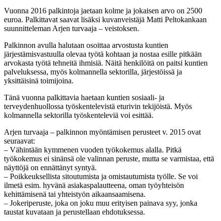
Vuonna 2016 palkintoja jaetaan kolme ja jokaisen arvo on 2500
euroa. Palkittavat saavat lisäksi kuvanveistäjä Matti Peltokankaan
suunnitteleman Arjen turvaaja – veistoksen.
Palkinnon avulla halutaan osoittaa arvostusta kuntien
järjestämisvastuulla olevaa työtä kohtaan ja nostaa esille pitkään
arvokasta työtä tehneitä ihmisiä. Näitä henkilöitä on paitsi kuntien
palveluksessa, myös kolmannella sektorilla, järjestöissä ja
yksittäisinä toimijoina.
Tänä vuonna palkittavia haetaan kuntien sosiaali- ja
terveydenhuollossa työskentelevistä eturivin tekijöistä. Myös
kolmannella sektorilla työskenteleviä voi esittää.
Arjen turvaaja – palkinnon myöntämisen perusteet v. 2015 ovat
seuraavat:
– Vähintään kymmenen vuoden työkokemus alalla. Pitkä
työkokemus ei sinänsä ole valinnan peruste, mutta se varmistaa, että
näyttöjä on ennättänyt syntyä.
– Poikkeuksellista sitoutumista ja omistautumista työlle. Se voi
ilmetä esim. hyvänä asiakaspalautteena, oman työyhteisön
kehittämisenä tai yhteistyön aikaansaamisena.
– Jokeriperuste, joka on joku muu erityisen painava syy, jonka
taustat kuvataan ja perustellaan ehdotuksessa.