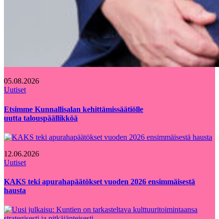
05.08.2026
Uutiset
Etsimme Kunnallisalan kehittämissäätiölle
uutta talouspäällikköä
12.06.2026
Uutiset
KAKS teki apurahapäätökset vuoden 2026 ensimmäisestä
hausta