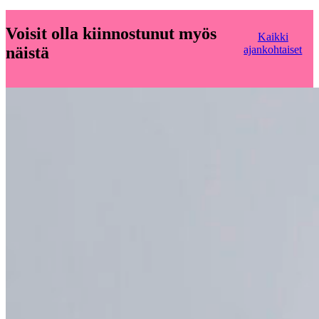
Voisit olla kiinnostunut myös
Kaikki
näistä
ajankohtaiset