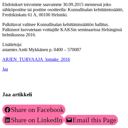
Ehdotukset toivomme saavamme 30.09.2015 mennessä joko
sähköpostitse tai postitse osoitteella: Kunnallisalan kehittämissäätiö,
Fredrikinkatu 61 A, 00100 Helsinki.
Palkittavat valitsee Kunnallisalan kehittämissäätiön hallitus.
Palkinnot luovutetaan voittajille KAKSin seminaarissa Helsingissä
helmikuussa 2016.
Lisätietoja:
asiamies Antti Mykkänen p. 0400 – 570087
ARJEN_TURVAAJA_lomake_2016
Jaa
Jaa artikkeli
Share on Facebook
Share on LinkedIn
Email this Page