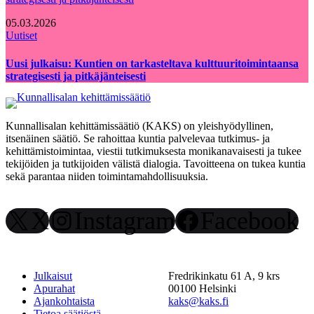
05.03.2026
Uutiset
Uusi julkaisu: Kuntien on tarkasteltava kulttuuritoimintaansa
strategisesti ja pitkäjänteisesti
Kunnallisalan kehittämissäätiö (KAKS) on yleishyödyllinen,
itsenäinen säätiö. Se rahoittaa kuntia palvelevaa tutkimus- ja
kehittämistoimintaa, viestii tutkimuksesta monikanavaisesti ja tukee
tekijöiden ja tutkijoiden välistä dialogia. Tavoitteena on tukea kuntia
sekä parantaa niiden toimintamahdollisuuksia.
X
Instagram
Facebook
Julkaisut
Fredrikinkatu 61 A, 9 krs
Apurahat
00100 Helsinki
Ajankohtaista
kaks@kaks.fi
Tietoa säätiöstä