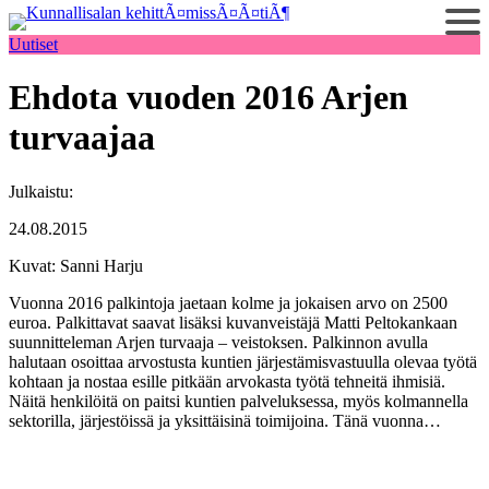
Siirry
sisältöön
Uutiset
Ehdota vuoden 2016 Arjen
turvaajaa
Julkaistu:
24.08.2015
Kuvat: Sanni Harju
Vuonna 2016 palkintoja jaetaan kolme ja jokaisen arvo on 2500
euroa. Palkittavat saavat lisäksi kuvanveistäjä Matti Peltokankaan
suunnitteleman Arjen turvaaja – veistoksen. Palkinnon avulla
halutaan osoittaa arvostusta kuntien järjestämisvastuulla olevaa työtä
kohtaan ja nostaa esille pitkään arvokasta työtä tehneitä ihmisiä.
Näitä henkilöitä on paitsi kuntien palveluksessa, myös kolmannella
sektorilla, järjestöissä ja yksittäisinä toimijoina. Tänä vuonna…