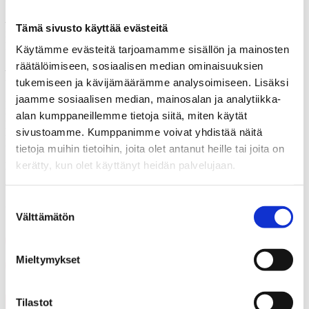
– Poikkeuksellista sitoutumista ja omistautumista työlle. Se voi
Tämä sivusto käyttää evästeitä
ilmetä esim. hyvänä asiakaspalautteena, oman työyhteisön
kehittämisenä tai yhteistyön aikaansaamisena.
Käytämme evästeitä tarjoamamme sisällön ja mainosten
räätälöimiseen, sosiaalisen median ominaisuuksien
– Jokeriperuste, joka on joku muu erityisen painava syy, jonka
taustat kuvataan ja perustellaan ehdotuksessa.
tukemiseen ja kävijämäärämme analysoimiseen. Lisäksi
jaamme sosiaalisen median, mainosalan ja analytiikka-
Palkittavat valitsee Kunnallisalan kehittämissäätiön hallitus.
alan kumppaneillemme tietoja siitä, miten käytät
Palkinnot luovuttaa
presidentti Tarja Halonen
helmikuun
puolivälissä 2019 Kunnallisalan kehittämissäätiön seminaarissa
sivustoamme. Kumppanimme voivat yhdistää näitä
Finlandia -talossa, Helsingissä.
tietoja muihin tietoihin, joita olet antanut heille tai joita on
kerätty, kun olet käyttänyt heidän palvelujaan.
Hakuaika on päättynyt.
Jaa artikkeli
Suostumuksen
Välttämätön
valinta
Share on Facebook
Mieltymykset
Share on LinkedIn
Email this Page
Tilastot