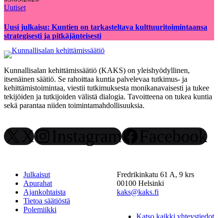
Uutiset
Uusi julkaisu: Kuntien on tarkasteltava kulttuuritoimintaansa
strategisesti ja pitkäjänteisesti
Kunnallisalan kehittämissäätiö (KAKS) on yleishyödyllinen,
itsenäinen säätiö. Se rahoittaa kuntia palvelevaa tutkimus- ja
kehittämistoimintaa, viestii tutkimuksesta monikanavaisesti ja tukee
tekijöiden ja tutkijoiden välistä dialogia. Tavoitteena on tukea kuntia
sekä parantaa niiden toimintamahdollisuuksia.
X
Instagram
Facebook
Julkaisut
Fredrikinkatu 61 A, 9 krs
Apurahat
00100 Helsinki
Ajankohtaista
kaks@kaks.fi
Tietoa säätiöstä
Polemiikki
Katso kaikki yhteystiedot