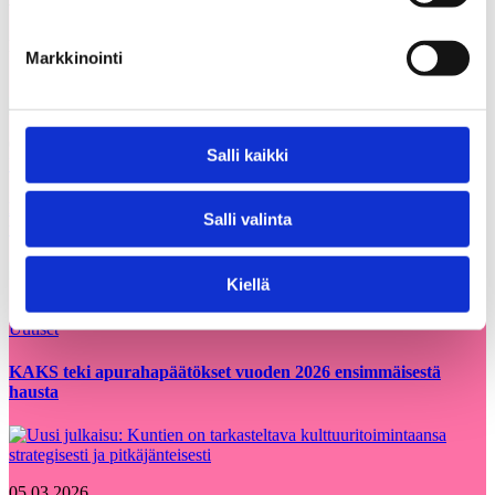
Voisit olla kiinnostunut myös
Kaikki
näistä
ajankohtaiset
Markkinointi
05.08.2026
Salli kaikki
Uutiset
Etsimme Kunnallisalan kehittämissäätiölle
Salli valinta
uutta talouspäällikköä
Kiellä
12.06.2026
Uutiset
KAKS teki apurahapäätökset vuoden 2026 ensimmäisestä
hausta
05.03.2026