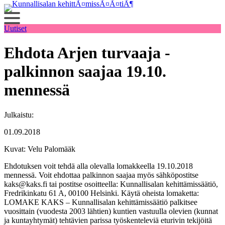
Siirry
sisältöön
Uutiset
Ehdota Arjen turvaaja -
palkinnon saajaa 19.10.
mennessä
Julkaistu:
01.09.2018
Kuvat: Velu Palomääk
Ehdotuksen voit tehdä alla olevalla lomakkeella 19.10.2018
mennessä. Voit ehdottaa palkinnon saajaa myös sähköpostitse
kaks@kaks.fi tai postitse osoitteella: Kunnallisalan kehittämissäätiö,
Fredrikinkatu 61 A, 00100 Helsinki. Käytä oheista lomaketta:
LOMAKE KAKS – Kunnallisalan kehittämissäätiö palkitsee
vuosittain (vuodesta 2003 lähtien) kuntien vastuulla olevien (kunnat
ja kuntayhtymät) tehtävien parissa työskenteleviä eturivin tekijöitä