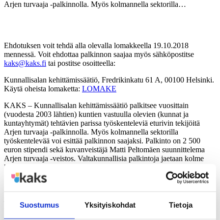
Arjen turvaaja -palkinnolla. Myös kolmannella sektorilla…
Ehdotuksen voit tehdä alla olevalla lomakkeella 19.10.2018
mennessä. Voit ehdottaa palkinnon saajaa myös sähköpostitse
kaks@kaks.fi
tai postitse osoitteella:
Kunnallisalan kehittämissäätiö, Fredrikinkatu 61 A, 00100 Helsinki.
Käytä oheista lomaketta:
LOMAKE
KAKS – Kunnallisalan kehittämissäätiö palkitsee vuosittain
(vuodesta 2003 lähtien) kuntien vastuulla olevien (kunnat ja
kuntayhtymät) tehtävien parissa työskenteleviä eturivin tekijöitä
Arjen turvaaja -palkinnolla. Myös kolmannella sektorilla
työskentelevää voi esittää palkinnon saajaksi. Palkinto on 2 500
euron stipendi sekä kuvanveistäjä Matti Peltomäen suunnittelema
Arjen turvaaja -veistos. Valtakunnallisia palkintoja jaetaan kolme
kappaletta helmikuussa 2018.
Arjen turvaaja –palkinnon myöntämisen perusteet ovat seuraavat:
– Vähintään kymmenen vuoden työkokemus alalla. Pitkä
Suostumus
Yksityiskohdat
Tietoja
työkokemus ei sinänsä ole valinnan peruste, mutta se varmistaa, että
näyttöjä on ennättänyt syntyä.