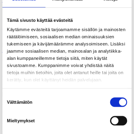
15.01.2026
Uutiset
Tämä sivusto käyttää evästeitä
Julkishallinnon tilintarkastusmarkkinoiden kehittämisessä
Käytämme evästeitä tarjoamamme sisällön ja mainosten
ollaan jääty puolitiehen
räätälöimiseen, sosiaalisen median ominaisuuksien
tukemiseen ja kävijämäärämme analysoimiseen. Lisäksi
jaamme sosiaalisen median, mainosalan ja analytiikka-
alan kumppaneillemme tietoja siitä, miten käytät
08.01.2026
sivustoamme. Kumppanimme voivat yhdistää näitä
Uutiset
tietoja muihin tietoihin, joita olet antanut heille tai joita on
Tervetuloa Kuntien ja hyvinvointialueiden yhdyspinnat -
kerätty, kun olet käyttänyt heidän palvelujaan.
teoksen julkistamistilaisuuteen 20.1.
Suostumuksen
Välttämätön
valinta
08.01.2026
Uutiset
Mieltymykset
Kansalaisosallisuuden lupaus koetuksella