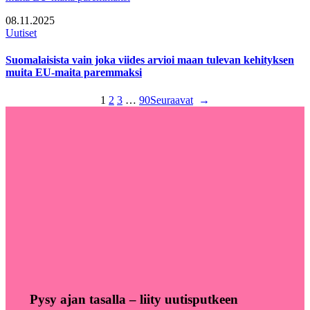
08.11.2025
Uutiset
Suomalaisista vain joka viides arvioi maan tulevan kehityksen
muita EU-maita paremmaksi
1
2
3
…
90
Seuraavat
→
Pysy ajan tasalla – liity uutisputkeen