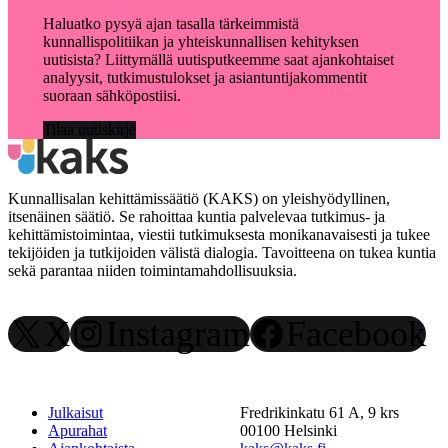
Haluatko pysyä ajan tasalla tärkeimmistä
kunnallispolitiikan ja yhteiskunnallisen kehityksen
uutisista? Liittymällä uutisputkeemme saat ajankohtaiset
analyysit, tutkimustulokset ja asiantuntijakommentit
suoraan sähköpostiisi.
Tilaa uutiskirje
Kunnallisalan kehittämissäätiö (KAKS) on yleishyödyllinen,
itsenäinen säätiö. Se rahoittaa kuntia palvelevaa tutkimus- ja
kehittämistoimintaa, viestii tutkimuksesta monikanavaisesti ja tukee
tekijöiden ja tutkijoiden välistä dialogia. Tavoitteena on tukea kuntia
sekä parantaa niiden toimintamahdollisuuksia.
X
Instagram
Facebook
Julkaisut
Fredrikinkatu 61 A, 9 krs
Apurahat
00100 Helsinki