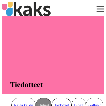
Siirry
sisältöön
Tiedotteet
Näytä kaikki
Uutiset
Tiedotteet
Blogit
Gallupit