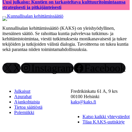
Uusi julkaisu: Kuntien on tarkasteltava kulttuuritoimintaansa
strategisesti ja pitkäjänteisesti
Kunnallisalan kehittämissäätiö (KAKS) on yleishyödyllinen,
itsenäinen säätiö. Se rahoittaa kuntia palvelevaa tutkimus- ja
kehittämistoimintaa, viestii tutkimuksesta monikanavaisesti ja tukee
tekijöiden ja tutkijoiden välistä dialogia. Tavoitteena on tukea kuntia
sekä parantaa niiden toimintamahdollisuuksia.
X
Instagram
Facebook
Julkaisut
Fredrikinkatu 61 A, 9 krs
Apurahat
00100 Helsinki
Ajankohtaista
kaks@kaks.fi
Tietoa säätiöstä
Polemiikki
Katso kaikki yhteystiedot
Tilaa KAKS-uutiskirje