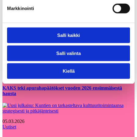
Markkinointi
05.08.2026
Uutiset
Salli kaikki
Etsimme Kunnallisalan kehittämissäätiölle
uutta talouspäällikköä
Salli valinta
12.06.2026
Kiellä
Uutiset
KAKS teki apurahapäätökset vuoden 2026 ensimmäisestä
hausta
05.03.2026
Uutiset