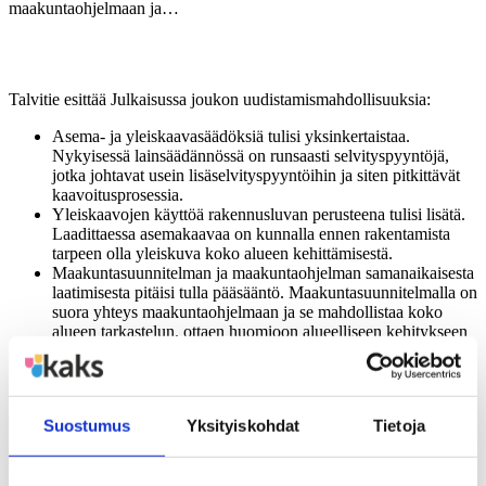
maakuntaohjelmaan ja…
Talvitie esittää Julkaisussa joukon uudistamismahdollisuuksia:
Asema- ja yleiskaavasäädöksiä tulisi yksinkertaistaa.
Nykyisessä lainsäädännössä on runsaasti selvityspyyntöjä,
jotka johtavat usein lisäselvityspyyntöihin ja siten pitkittävät
kaavoitusprosessia.
Yleiskaavojen käyttöä rakennusluvan perusteena tulisi lisätä.
Laadittaessa asemakaavaa on kunnalla ennen rakentamista
tarpeen olla yleiskuva koko alueen kehittämisestä.
Maakuntasuunnitelman ja maakuntaohjelman samanaikaisesta
laatimisesta pitäisi tulla pääsääntö. Maakuntasuunnitelmalla on
suora yhteys maakuntaohjelmaan ja se mahdollistaa koko
alueen tarkastelun, ottaen huomioon alueelliseen kehitykseen
vaikuttavat muutostekijät ja -trendit.
Ylikunnallisissa maankäyttökysymyksissä ja kuntien välisissä
ristiriitatilanteissa maakuntakaavaa tulisi hyödyntää.
Suostumus
Yksityiskohdat
Tietoja
Maaseutuvaltaisesta yhteisöstä on kehittynyt kaupungistunut maa.
Suomen rakentumista on säädelty ja ohjattu merkittävästi
rakentamista ja alueidenkäyttöä koskevalla lainsäädännöllä.
Pyrkimyksenä on ollut aina laatia säädökset vastaamaan kulloisenkin