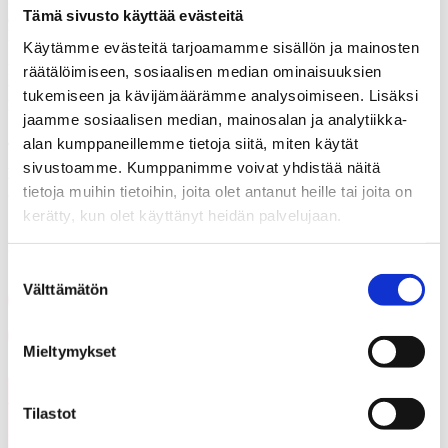
Tämä sivusto käyttää evästeitä
ajan tarpeita. Uusi laki on aina sisältänyt entiseen verrattuna uuden
kaavoitus- ja/tai suunnittelumuodon.
Käytämme evästeitä tarjoamamme sisällön ja mainosten
Merkittävän työuran maankäytön ja kaavoituksen piirissä tehnyt
räätälöimiseen, sosiaalisen median ominaisuuksien
tekniikan tohtori Juha Talvitie tarkastelee Julkaisussa alan
tukemiseen ja kävijämäärämme analysoimiseen. Lisäksi
lainsäädännön kehitystä ja päätöksentekojärjestelmää.
jaamme sosiaalisen median, mainosalan ja analytiikka-
Julkaisu luettavissa
tästä
.
alan kumppaneillemme tietoja siitä, miten käytät
sivustoamme. Kumppanimme voivat yhdistää näitä
Lisätietoja: Juha Talvitie
, juha.talvitie
@
kolumbus.fi,
050 648
tietoja muihin tietoihin, joita olet antanut heille tai joita on
29.
kerätty, kun olet käyttänyt heidän palvelujaan.
Jaa artikkeli
Suostumuksen
Välttämätön
valinta
Share on Facebook
Share on LinkedIn
Email this Page
Mieltymykset
Voisit olla kiinnostunut myös
Tilastot
Kaikki
näistä
ajankohtaiset