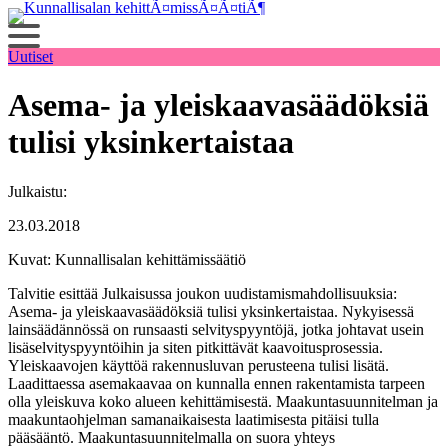
Siirry
sisältöön
Uutiset
Asema- ja yleiskaavasäädöksiä
tulisi yksinkertaistaa
Julkaistu:
23.03.2018
Kuvat: Kunnallisalan kehittämissäätiö
Talvitie esittää Julkaisussa joukon uudistamismahdollisuuksia:
Asema- ja yleiskaavasäädöksiä tulisi yksinkertaistaa. Nykyisessä
lainsäädännössä on runsaasti selvityspyyntöjä, jotka johtavat usein
lisäselvityspyyntöihin ja siten pitkittävät kaavoitusprosessia.
Yleiskaavojen käyttöä rakennusluvan perusteena tulisi lisätä.
Laadittaessa asemakaavaa on kunnalla ennen rakentamista tarpeen
olla yleiskuva koko alueen kehittämisestä. Maakuntasuunnitelman ja
maakuntaohjelman samanaikaisesta laatimisesta pitäisi tulla
pääsääntö. Maakuntasuunnitelmalla on suora yhteys