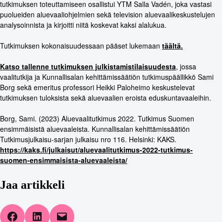
tutkimuksen toteuttamiseen osallistui YTM Salla Vadén, joka vastasi
puolueiden aluevaaliohjelmien sekä television aluevaalikeskustelujen
analysoinnista ja kirjoitti niitä koskevat kaksi alalukua.
Tutkimuksen kokonaisuudessaan pääset lukemaan
täältä.
Katso tallenne tutkimuksen julkistamistilaisuudesta
, jossa
vaalitutkija ja Kunnallisalan kehittämissäätiön tutkimuspäällikkö Sami
Borg sekä emeritus professori Heikki Paloheimo keskustelevat
tutkimuksen tuloksista sekä aluevaalien eroista eduskuntavaaleihin.
Borg, Sami. (2023) Aluevaalitutkimus 2022. Tutkimus Suomen
ensimmäisistä aluevaaleista. Kunnallisalan kehittämissäätiön
Tutkimusjulkaisu-sarjan julkaisu nro 116. Helsinki: KAKS.
https://kaks.fi/julkaisut/aluevaalitutkimus-2022-tutkimus-
suomen-ensimmaisista-aluevaaleista/
Jaa artikkeli
Share on Facebook
Share on LinkedIn
Email this Page