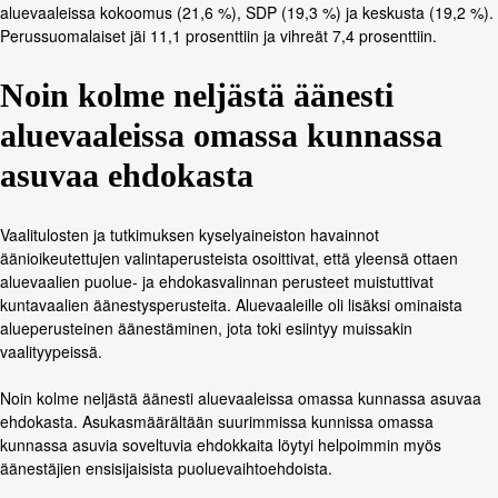
aluevaaleissa kokoomus (21,6 %), SDP (19,3 %) ja keskusta (19,2 %).
Perussuomalaiset jäi 11,1 prosenttiin ja vihreät 7,4 prosenttiin.
Noin kolme neljästä äänesti
aluevaaleissa omassa kunnassa
asuvaa ehdokasta
Vaalitulosten ja tutkimuksen kyselyaineiston havainnot
äänioikeutettujen valintaperusteista osoittivat, että yleensä ottaen
aluevaalien puolue- ja ehdokasvalinnan perusteet muistuttivat
kuntavaalien äänestysperusteita. Aluevaaleille oli lisäksi ominaista
alueperusteinen äänestäminen, jota toki esiintyy muissakin
vaalityypeissä.
Noin kolme neljästä äänesti aluevaaleissa omassa kunnassa asuvaa
ehdokasta. Asukasmäärältään suurimmissa kunnissa omassa
kunnassa asuvia soveltuvia ehdokkaita löytyi helpoimmin myös
äänestäjien ensisijaisista puoluevaihtoehdoista.