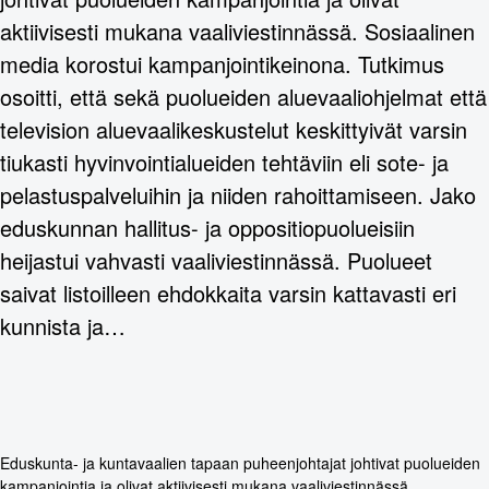
aktiivisesti mukana vaaliviestinnässä. Sosiaalinen
media korostui kampanjointikeinona. Tutkimus
osoitti, että sekä puolueiden aluevaaliohjelmat että
television aluevaalikeskustelut keskittyivät varsin
tiukasti hyvinvointialueiden tehtäviin eli sote- ja
pelastuspalveluihin ja niiden rahoittamiseen. Jako
eduskunnan hallitus- ja oppositiopuolueisiin
heijastui vahvasti vaaliviestinnässä. Puolueet
saivat listoilleen ehdokkaita varsin kattavasti eri
kunnista ja…
Eduskunta- ja kuntavaalien tapaan puheenjohtajat johtivat puolueiden
kampanjointia ja olivat aktiivisesti mukana vaaliviestinnässä.