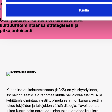
05.03.2026
Uutiset
Kiellä
Uusi julkaisu: Kuntien on tarkasteltava
kulttuuritoimintaansa strategisesti ja
pitkäjänteisesti
Kunnallisalan kehittämissäätiö (KAKS) on yleishyödyllinen,
itsenäinen säätiö. Se rahoittaa kuntia palvelevaa tutkimus- ja
kehittämistoimintaa, viestii tutkimuksesta monikanavaisesti ja
tukee tekijöiden ja tutkijoiden välistä dialogia. Tavoitteena on
tukea kuntia sekä parantaa niiden toimintamahdollisuuksia.