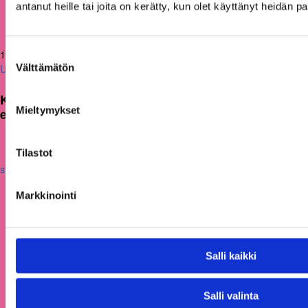
antanut heille tai joita on kerätty, kun olet käyttänyt heidän p
12.06.2026
Suostumuksen
Välttämätön
Uutiset
valinta
KAKS teki apurahapäätökset vuoden 2026
Mieltymykset
ensimmäisestä hausta
Tilastot
Markkinointi
Salli kaikki
Salli valinta