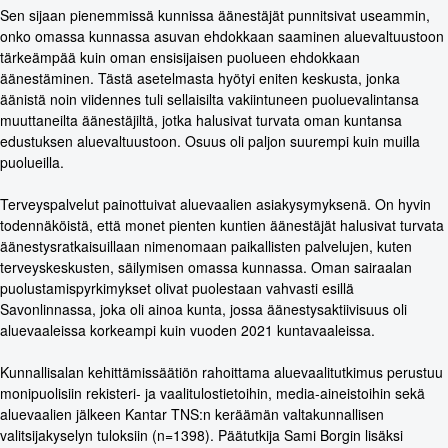
Sen sijaan pienemmissä kunnissa äänestäjät punnitsivat useammin,
onko omassa kunnassa asuvan ehdokkaan saaminen aluevaltuustoon
tärkeämpää kuin oman ensisijaisen puolueen ehdokkaan
äänestäminen. Tästä asetelmasta hyötyi eniten keskusta, jonka
äänistä noin viidennes tuli sellaisilta vakiintuneen puoluevalintansa
muuttaneilta äänestäjiltä, jotka halusivat turvata oman kuntansa
edustuksen aluevaltuustoon. Osuus oli paljon suurempi kuin muilla
puolueilla.
Terveyspalvelut painottuivat aluevaalien asiakysymyksenä. On hyvin
todennäköistä, että monet pienten kuntien äänestäjät halusivat turvata
äänestysratkaisuillaan nimenomaan paikallisten palvelujen, kuten
terveyskeskusten, säilymisen omassa kunnassa. Oman sairaalan
puolustamispyrkimykset olivat puolestaan vahvasti esillä
Savonlinnassa, joka oli ainoa kunta, jossa äänestysaktiivisuus oli
aluevaaleissa korkeampi kuin vuoden 2021 kuntavaaleissa.
Kunnallisalan kehittämissäätiön rahoittama aluevaalitutkimus perustuu
monipuolisiin rekisteri- ja vaalitulostietoihin, media-aineistoihin sekä
aluevaalien jälkeen Kantar TNS:n keräämän valtakunnallisen
valitsijakyselyn tuloksiin (n=1398). Päätutkija Sami Borgin lisäksi