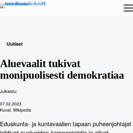
Siirry
sisältöön
Uutiset
Aluevaalit tukivat
monipuolisesti demokratiaa
Julkaistu:
07.02.2023
Kuvat: Wikipedia
Eduskunta- ja kuntavaalien tapaan puheenjohtajat
johtivat puolueiden kampanjointia ja olivat