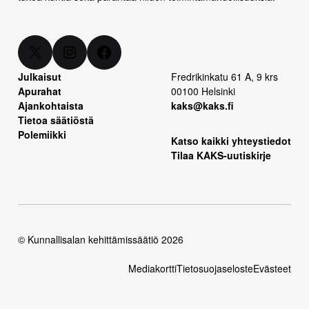
X
Instagram
Facebook
Julkaisut
Fredrikinkatu 61 A, 9 krs
Apurahat
00100 Helsinki
Ajankohtaista
kaks@kaks.fi
Tietoa säätiöstä
Polemiikki
Katso kaikki yhteystiedot
Tilaa KAKS-uutiskirje
© Kunnallisalan kehittämissäätiö 2026
Mediakortti
Tietosuojaseloste
Evästeet