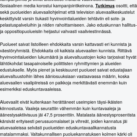
Sosiaalinen media korostui kampanjointikeinona.
Tutkimus
osoitti, että
sekä puolueiden aluevaaliohjelmat että television aluevaalikeskustelut
keskittyivät varsin tiukasti hyvinvointialueiden tehtäviin eli sote- ja
pelastuspalveluihin ja niiden rahoittamiseen. Jako eduskunnan hallitus-
ja oppositiopuolueisiin heijastui vahvasti vaaliviestinnässä.
Puolueet saivat listoilleen ehdokkaita varsin kattavasti eri kunnista ja
väestöryhmistä. Ehdokkaita oli kaikista aluevaalien kunnista. Riittävä
hyvinvointialueiden lukumäärä ja aluevaltuustojen koko tarjosivat hyvät
lähtökohdat tasapainoiselle poliittisten ryhmittymien ja alueiden
edustukselle. Myös pienet ja keskisuuret puolueet saivat edustajiaan
aluevaltuustoihin lähes ääniosuuksiaan vastaavassa määrin, koska
aluevaalien vaalipiireissä on paikkoja merkittävästi enemmän kuin
esimerkiksi eduskuntavaaleissa.
Aluevaalit eivät kuitenkaan herättäneet useimpien täysi-ikäisten
kiinnostusta. Vaaleja seurattiin vähemmän kuin kuntavaaleja ja
äänestysaktiivisuus jäi 47,5 prosenttiin. Matalasta äänestysprosentista
kärsivät erityisesti perussuomalaiset ja vihreät, joiden kannatus jäi
aluevaaleissa selvästi puolueiden eduskuntavaalikannatusta
matalammaksi. Valtakunnallisen puoluekannatuksen kolmen kärki oli