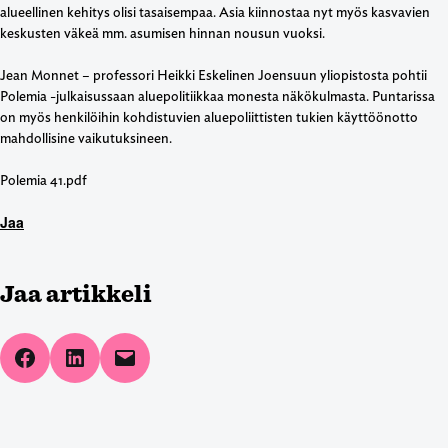
alueellinen kehitys olisi tasaisempaa. Asia kiinnostaa nyt myös kasvavien
keskusten väkeä mm. asumisen hinnan nousun vuoksi.
Jean Monnet – professori Heikki Eskelinen Joensuun yliopistosta pohtii
Polemia -julkaisussaan aluepolitiikkaa monesta näkökulmasta. Puntarissa
on myös henkilöihin kohdistuvien aluepoliittisten tukien käyttöönotto
mahdollisine vaikutuksineen.
Polemia 41.pdf
Jaa
Jaa artikkeli
Share on Facebook
Share on LinkedIn
Email this Page