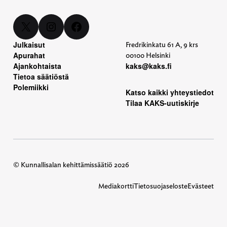
X
Instagram
Facebook
Julkaisut
Fredrikinkatu 61 A, 9 krs
Apurahat
00100 Helsinki
Ajankohtaista
kaks@kaks.fi
Tietoa säätiöstä
Polemiikki
Katso kaikki yhteystiedot
Tilaa KAKS-uutiskirje
© Kunnallisalan kehittämissäätiö 2026
Mediakortti
Tietosuojaseloste
Evästeet