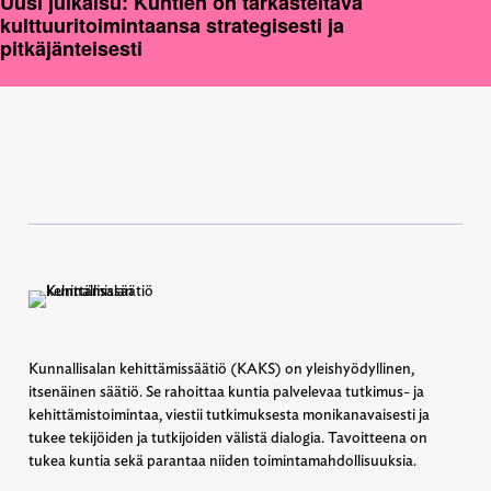
Uusi julkaisu: Kuntien on tarkasteltava
kulttuuritoimintaansa strategisesti ja
pitkäjänteisesti
Kunnallisalan kehittämissäätiö (KAKS) on yleishyödyllinen,
itsenäinen säätiö. Se rahoittaa kuntia palvelevaa tutkimus- ja
kehittämistoimintaa, viestii tutkimuksesta monikanavaisesti ja
tukee tekijöiden ja tutkijoiden välistä dialogia. Tavoitteena on
tukea kuntia sekä parantaa niiden toimintamahdollisuuksia.