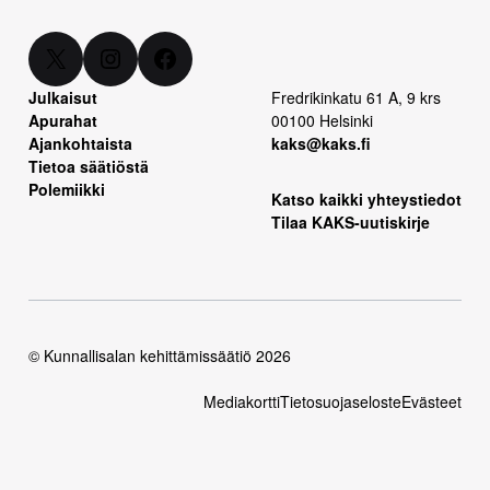
X
Instagram
Facebook
Julkaisut
Fredrikinkatu 61 A, 9 krs
Apurahat
00100 Helsinki
Ajankohtaista
kaks@kaks.fi
Tietoa säätiöstä
Polemiikki
Katso kaikki yhteystiedot
Tilaa KAKS-uutiskirje
© Kunnallisalan kehittämissäätiö 2026
Mediakortti
Tietosuojaseloste
Evästeet