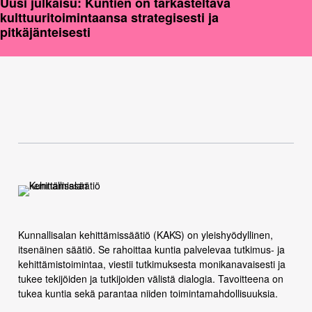
Uusi julkaisu: Kuntien on tarkasteltava
kulttuuritoimintaansa strategisesti ja
pitkäjänteisesti
Kunnallisalan kehittämissäätiö (KAKS) on yleishyödyllinen,
itsenäinen säätiö. Se rahoittaa kuntia palvelevaa tutkimus- ja
kehittämistoimintaa, viestii tutkimuksesta monikanavaisesti ja
tukee tekijöiden ja tutkijoiden välistä dialogia. Tavoitteena on
tukea kuntia sekä parantaa niiden toimintamahdollisuuksia.