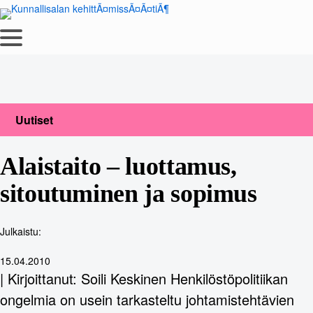
Siirry
sisältöön
Uutiset
Alaistaito – luottamus,
sitoutuminen ja sopimus
Julkaistu:
15.04.2010
| Kirjoittanut: Soili Keskinen Henkilöstöpolitiikan
ongelmia on usein tarkasteltu johtamistehtävien