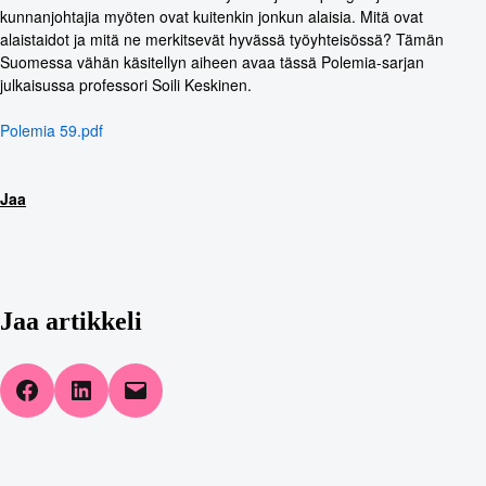
kunnanjohtajia myöten ovat kuitenkin jonkun alaisia. Mitä ovat
alaistaidot ja mitä ne merkitsevät hyvässä työyhteisössä? Tämän
Suomessa vähän käsitellyn aiheen avaa tässä Polemia-sarjan
julkaisussa professori Soili Keskinen.
Polemia 59.pdf
Jaa
Jaa artikkeli
Share on Facebook
Share on LinkedIn
Email this Page