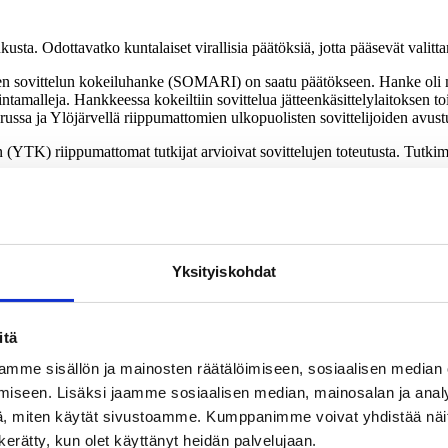
kusta. Odottavatko kuntalaiset virallisia päätöksiä, jotta pääsevät valit
en sovittelun kokeiluhanke (SOMARI) on saatu päätökseen. Hanke oli 
intamalleja. Hankkeessa kokeiltiin sovittelua jätteenkäsittelylaitoksen t
Turussa ja Ylöjärvellä riippumattomien ulkopuolisten sovittelijoiden avust
YTK) riippumattomat tutkijat arvioivat sovittelujen toteutusta. Tutkimu
2012): Sovittelu osana maankäytön ristiriitojen hallintaa. Maankäyttö
ittelun tutkimus- ja koulutusryhmä (YTK).
sesta sekä pitkittyvien, kalliiden ja turhauttavien ympäristökonfliktie
un kehittämistä silmällä pitäen: ympäristösovittelussa on huomioitava ymp
Yksityiskohdat
tava konfliktin eri ulottuvuudet: faktoihin liittyvät kysymykset, arvorist
ksia, eikä niistä voida sopia yksityisesti muutaman osapuolen kesken.
öönottaminen sovittelua edeltävänä vaiheena. Konfliktin arvioinnissa kar
itä
s sovittelun ja sovittelijan roolien selkeyttämistä. Sovittelu on syytä ky
mme sisällön ja mainosten räätälöimiseen, sosiaalisen median
iseen. Lisäksi jaamme sosiaalisen median, mainosalan ja analy
mutta kotimaisten ympäristöasioiden sovittelu on meillä tuntematonta.”
 halutaan kehittää, tarvitaan uudenlaista asennetta ja osaamista, alan ko
, miten käytät sivustoamme. Kumppanimme voivat yhdistää näitä t
n kerätty, kun olet käyttänyt heidän palvelujaan.
Skanska ja Turun kaupunki. Kokeilua arvioinutta tutkimushanketta rahoitt