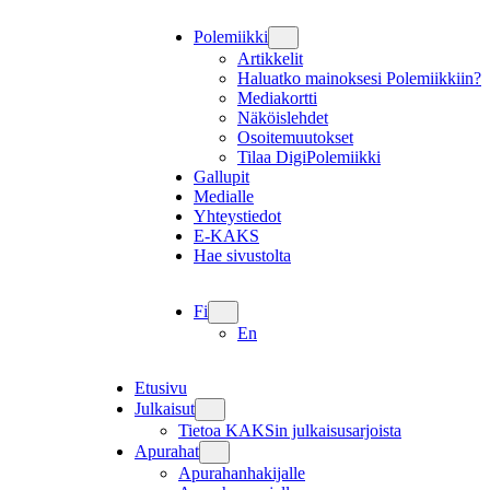
Polemiikki
Artikkelit
Haluatko mainoksesi Polemiikkiin?
Mediakortti
Näköislehdet
Osoitemuutokset
Tilaa DigiPolemiikki
Gallupit
Medialle
Yhteystiedot
E-KAKS
Hae sivustolta
Fi
En
Etusivu
Julkaisut
Tietoa KAKSin julkaisusarjoista
Apurahat
Apurahanhakijalle