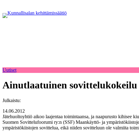
Uutiset
Ainutlaatuinen sovittelukokeilu 
Julkaistu:
14.06.2012
Jätehuoltoyhtiö aikoo laajentaa toimintaansa, ja naapurusto kihisee kiu
Suomen Sovittelufoorumi ry:n (SSF) Maankäyttö- ja ympäristökiistoj
ympäristökiistojen sovittelua, eikä niiden sovitteluun ole valmiita toi