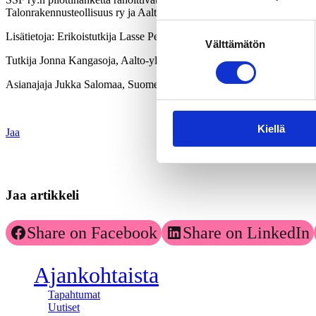
Talonrakennusteollisuus ry ja Aalto-yliopisto.
Suostumuksen
Lisätietoja: Erikoistutkija Lasse Peltonen, Suomen ympäristökeskus, 
Välttämätön
valinta
Tutkija Jonna Kangasoja, Aalto-yliopisto / YTK, p. 050 5124580,
Asianajaja Jukka Salomaa, Suomen sovittelufoorumi ry, p. 0400 5555
Kiellä
Jaa
Jaa artikkeli
Share on Facebook
Share on LinkedIn
Ajankohtaista
Tapahtumat
Uutiset