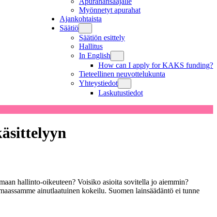
Apurahansaajalle
Myönnetyt apurahat
Ajankohtaista
Säätiö
Säätiön esittely
Hallitus
In English
How can I apply for KAKS funding?
Tieteellinen neuvottelukunta
Yhteystiedot
Laskutustiedot
käsittelyyn
tamaan hallinto-oikeuteen? Voisiko asioita sovitella jo aiemmin?
maassamme ainutlaatuinen kokeilu. Suomen lainsäädäntö ei tunne