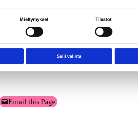
p. 040 1486186,
Mieltymykset
Tilastot
46,
Salli valinta
Email this Page