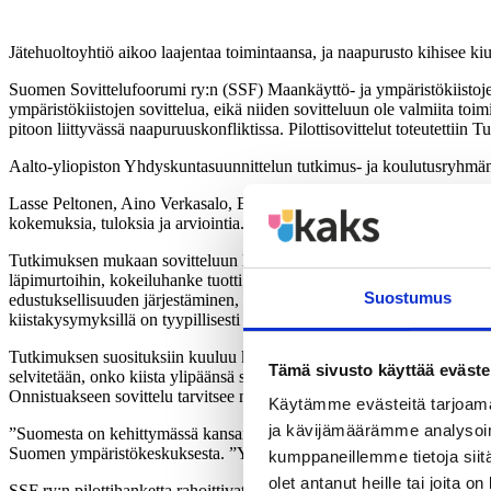
Jätehuoltoyhtiö aikoo laajentaa toimintaansa, ja naapurusto kihisee kiu
Suomen Sovittelufoorumi ry:n (SSF) Maankäyttö- ja ympäristökiistoj
ympäristökiistojen sovittelua, eikä niiden sovitteluun ole valmiita toim
pitoon liittyvässä naapuruuskonfliktissa. Pilottisovittelut toteutettiin 
Aalto-yliopiston Yhdyskuntasuunnittelun tutkimus- ja koulutusryhmän (
Lasse Peltonen, Aino Verkasalo, Eeva Mynttinen ja Jonna Kangasoja (
kokemuksia, tuloksia ja arviointia. Aalto-yliopisto, Yhdyskuntasuunn
Tutkimuksen mukaan sovitteluun liittyy lupaus paremmasta vuorovaikutuk
läpimurtoihin, kokeiluhanke tuotti tärkeitä opetuksia ympäristösovittel
Suostumus
edustuksellisuuden järjestäminen, kysymys yleisestä edusta, sekä hallit
kiistakysymyksillä on tyypillisesti laajoja usein pitkäaikaisia vaikutu
Tutkimuksen suosituksiin kuuluu konfliktien arviointimenettelyn käytt
Tämä sivusto käyttää eväste
selvitetään, onko kiista ylipäänsä soviteltavissa. Jatkossa tarvitaan myö
Onnistuakseen sovittelu tarvitsee myös riittävät resurssit.
Käytämme evästeitä tarjoama
ja kävijämäärämme analysoim
”Suomesta on kehittymässä kansainvälisen rauhansovittelun suurvalta, 
Suomen ympäristökeskuksesta. ”Ympäristösovittelu on taitolaji. Jos sitä
kumppaneillemme tietoja siitä
olet antanut heille tai joita o
SSF ry:n pilottihanketta rahoittivat Kuntaliitto, Lassila & Tikanoja, 