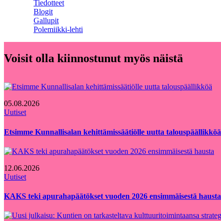
Tiedotteet
Blogit
Gallupit
Polemiikki-lehti
Voisit olla kiinnostunut myös näistä
05.08.2026
Uutiset
Etsimme Kunnallisalan kehittämissäätiölle uutta talouspäällikköä
12.06.2026
Uutiset
KAKS teki apurahapäätökset vuoden 2026 ensimmäisestä hausta