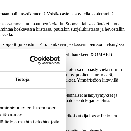
tamaan hallinto-oikeuteen? Voisiko asioita sovitella jo aiemmin?
maassamme ainutlaatuinen kokeilu. Suomen lainsäädäntö ei tunne
oimintaa koskevassa kiistassa, puutalon suojelukiistassa ja hevostallin
uksella.
sraportti julkaistiin 14.6. hankkeen päätösseminaarissa Helsingissä.
- ja ympäristökiistojen sovittelun kokeiluhankkeen (SOMARI)
n vähenemisestä. Vaikka sovittelupiloteissa ei päästy vielä suuriin
äristökiistojen erityispiirteitä, kuten osapuolten suuri määrä,
Tietoja
iriidat, sekä henkilökohtaiset kokemukset. Ympäristöön liittyvillä
toitetaan aluksi kiistan osapuolet, olennaiset asiakysymykset ja
tkeä osaksi virallista suunnittelu- ja päätöksentekojärjestelmää.
 ominaisuuksien tukemiseen
tiikka-alan
, toteaa tutkimushankkeen johtaja, erikoistutkija Lasse Peltonen
ulutusta ja pelisääntöjä.”
ietoja muihin tietoihin, joita
ivat Kunnallisalan kehittämissäätiö, ympäristöministeriö,