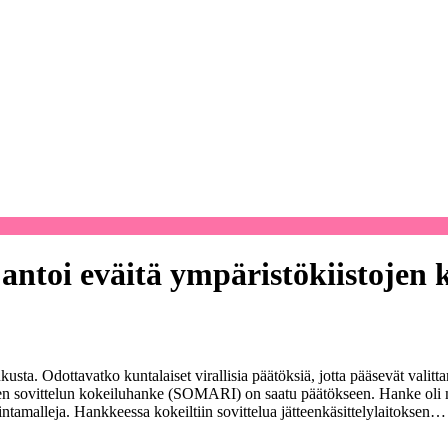
antoi eväitä ympäristökiistojen 
kusta. Odottavatko kuntalaiset virallisia päätöksiä, jotta pääsevät valit
en sovittelun kokeiluhanke (SOMARI) on saatu päätökseen. Hanke oli 
mintamalleja. Hankkeessa kokeiltiin sovittelua jätteenkäsittelylaitoksen…