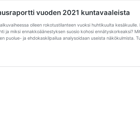
musraportti vuoden 2021 kuntavaaleista
alkuvaiheessa olleen rokotustilanteen vuoksi huhtikuulta kesäkuulle. 
hti ja miksi ennakkoäänestyksen suosio kohosi ennätyskorkeaksi? Mitä 
avaalien puolue- ja ehdokaskilpailua analysoidaan useista näkökulmista