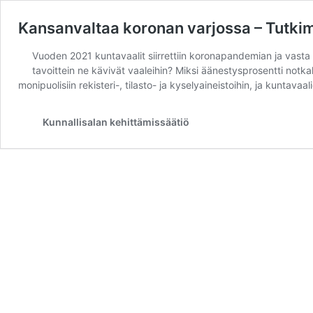
Kansanvaltaa koronan varjossa – Tutki
Vuoden 2021 kuntavaalit siirrettiin koronapandemian ja vasta 
tavoittein ne kävivät vaaleihin? Miksi äänestysprosentti notka
monipuolisiin rekisteri-, tilasto- ja kyselyaineistoihin, ja kunt
Kunnallisalan kehittämissäätiö