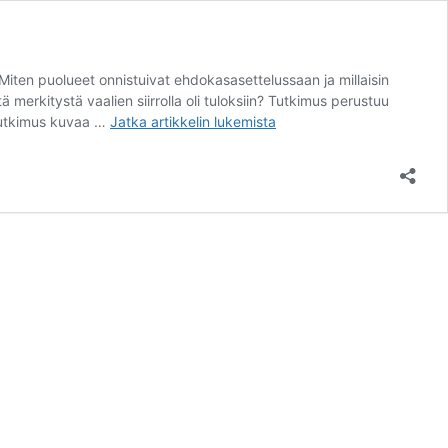
Miten puolueet onnistuivat ehdokasasettelussaan ja millaisin
merkitystä vaalien siirrolla oli tuloksiin? Tutkimus perustuu
Kansanvaltaa
. Tutkimus kuvaa …
Jatka artikkelin
lukemista
koronan
varjossa
–
Tutkimusraportti
vuoden
2021
kuntavaaleista