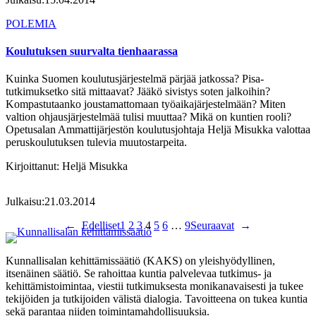
POLEMIA
Koulutuksen suurvalta tienhaarassa
Kuinka Suomen koulutusjärjestelmä pärjää jatkossa? Pisa-
tutkimuksetko sitä mittaavat? Jääkö sivistys soten jalkoihin?
Kompastutaanko joustamattomaan työaikajärjestelmään? Miten
valtion ohjausjärjestelmää tulisi muuttaa? Mikä on kuntien rooli?
Opetusalan Ammattijärjestön koulutusjohtaja Heljä Misukka valottaa
peruskoulutuksen tulevia muutostarpeita.
Kirjoittanut:
Heljä Misukka
Julkaisu:
21.03.2014
←
Edelliset
1
2
3
4
5
6
…
9
Seuraavat
→
Kunnallisalan kehittämissäätiö (KAKS) on yleishyödyllinen,
itsenäinen säätiö. Se rahoittaa kuntia palvelevaa tutkimus- ja
kehittämistoimintaa, viestii tutkimuksesta monikanavaisesti ja tukee
tekijöiden ja tutkijoiden välistä dialogia. Tavoitteena on tukea kuntia
sekä parantaa niiden toimintamahdollisuuksia.