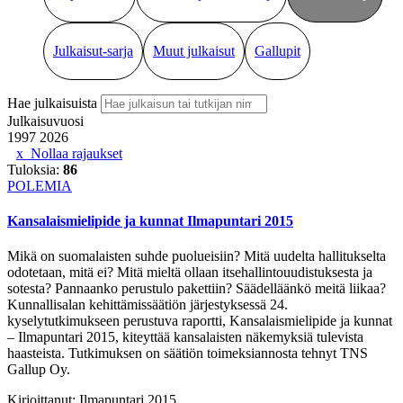
Julkaisut-sarja
Muut julkaisut
Gallupit
Hae julkaisuista
Julkaisuvuosi
1997
2026
Nollaa rajaukset
Tuloksia:
86
POLEMIA
Kansalaismielipide ja kunnat Ilmapuntari 2015
Mikä on suomalaisten suhde puolueisiin? Mitä uudelta hallitukselta
odotetaan, mitä ei? Mitä mieltä ollaan itsehallintouudistuksesta ja
sotesta? Pannaanko perustulo pakettiin? Säädelläänkö meitä liikaa?
Kunnallisalan kehittämissäätiön järjestyksessä 24.
kyselytutkimukseen perustuva raportti, Kansalaismielipide ja kunnat
– Ilmapuntari 2015, kiteyttää kansalaisten näkemyksiä tulevista
haasteista. Tutkimuksen on säätiön toimeksiannosta tehnyt TNS
Gallup Oy.
Kirjoittanut:
Ilmapuntari 2015