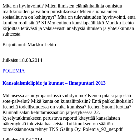
Mitä on hyvinvointi? Miten ihmisten elämänhallinta onnistuu
markkinoiden ja valtion puristuksessa? Miten suomalainen
sosiaaliturva on kehittynyt? Mitä on tulevaisuuden hyvinvointi, entä
kuntien rooli siinä? STM:n entinen kansliapäällikkö Markku Lehto
kirjoittaa terävästi ja valaisevasti analyysiä ihmisen ja yhteiskunnan
suhteesta.
Kirjoittanut:
Markku Lehto
Julkaisu:
18.08.2014
POLEMIA
Kansalaismielipide ja kunnat – Ilmapuntari 2013
Millaisessa asuinympäristössä viihdymme? Kenen pitäisi järjestää
sote-palvelut? Mikä kanta on kuntaliitoksiin? Entä pakkoliitoksiin?
Kenellä todellisuudessa on valta kunnissa? Kehen Suomi luottaa?
Kunnallisalan kehittämissäätiön järjestyksessä 22.
kyselytutkimukseen perustuva raportti kiteyttää kansalaisten
näkemyksiä tulevista haasteista. Tutkimuksen on säätiön
toimeksiannosta tehnyt TNS Gallup Oy. Polemia_92_net.pdf
Julkaisu:
15.04.2014