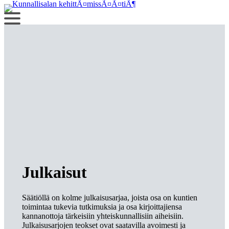
Siirry
sisältöön
Julkaisut
Säätiöllä on kolme julkaisusarjaa, joista osa on kuntien
toimintaa tukevia tutkimuksia ja osa kirjoittajiensa
kannanottoja tärkeisiin yhteiskunnallisiin aiheisiin.
Julkaisusarjojen teokset ovat saatavilla avoimesti ja