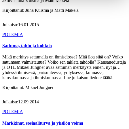
aktiivit Juha Kuisma ja Matti Mäkelä
Kirjoittanut:
Juha Kuisma ja Matti Mäkelä
Julkaisu:
16.01.2015
POLEMIA
Sattuma, tahto ja kohtalo
Mikä merkitys sattumalla on ihmiselossa? Mitä iloa siitä on? Voiko
sattumaan valmistautua? Voiko sen taklata tahdolla? Kansanedustaja
ja OTL Mikael Jungner avaa sattuman merkitystä ennen, nyt ja…
yhdessä ihmisessä, parisuhteessa, yrityksessä, kunnassa,
kansakunnassa ja ihmiskunnassa. Lue julkaisun tiedote täältä.
Kirjoittanut:
Mikael Jungner
Julkaisu:
12.09.2014
POLEMIA
Markkinat, sosiaaliturva ja yksilön voima