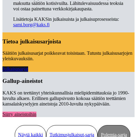
maksutta säätiön kotisivuilta. Lähitulevaisuudessa teoksia
voi ostaa painettuna verkkokirjakaupasta.
Lisätietoja KAKSin julkaisuista ja julkaisuprosesseista:
sami.borg@kaks.fi
Tietoa julkaisusarjoista
Säätiön julkaisusarjat poikkeavat toisistaan. Tutustu julkaisusarjojen
yleiskuvauksiin.
Julkaisusarjat
Gallup-aineistot
KAKS on teettänyt yhteiskunnallisia mielipidemittauksia jo 1990-
luvulta alkaen. Erillinen gallupsivusto kokoaa säätiön teettämien
kansalaiskyselyjen aineistoja 2010-luvulta nykypäivään.
Siirry aineistoihin
Näytä kaikki
Tutkimusjulkaisut-sarja
Polemia-sarja