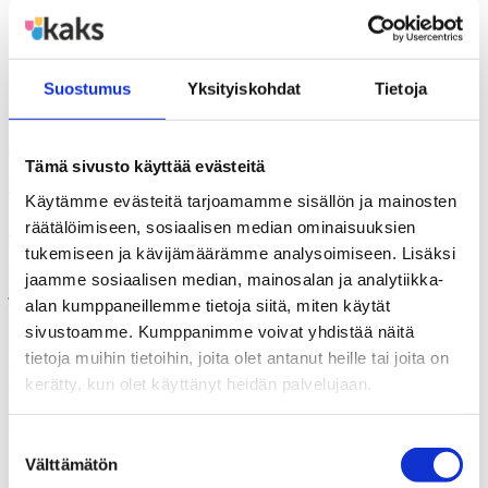
Miten teen hyvän päätöksen? Mitä eri puolia päätöksen takana on?
Millainen on hyvä päätös? Filosofi ja kirjailija Eero Ojanen avaa
laajasti, monipuolisesti ja virkistävästi hyvän päätöksen olemusta.
Suostumus
Yksityiskohdat
Tietoja
Kirjoittanut:
Eero Ojanen
Julkaisu:
19.03.2015
Tämä sivusto käyttää evästeitä
POLEMIA
Käytämme evästeitä tarjoamamme sisällön ja mainosten
räätälöimiseen, sosiaalisen median ominaisuuksien
Julkishallinto ja sosiaalinen media
tukemiseen ja kävijämäärämme analysoimiseen. Lisäksi
Mikä se sosiaalinen media (some) oikein on? Entä sen suhde
jaamme sosiaalisen median, mainosalan ja analytiikka-
julkishallintoon? Miten somen avulla voidaan valjastaa päättäjien,
alan kumppaneillemme tietoja siitä, miten käytät
kansalaisten ja yritysten osaaminen yhteiseksi hyväksi? Millainen on
somessa toimiva päättäjä? Mitä hänen pitää ottaa huomioon?
sivustoamme. Kumppanimme voivat yhdistää näitä
Filosofian tohtori ja Helsingin apulaiskaupunginjohtaja Pekka Sauri
tietoja muihin tietoihin, joita olet antanut heille tai joita on
avaa kirjassaan oivallisesti sosiaalisen median luonteen,
kerätty, kun olet käyttänyt heidän palvelujaan.
tulevaisuuden mahdollisuudet ja suhteen suomalaisiin päätöksiin.
Kirjoittanut:
Pekka Sauri
Suostumuksen
Välttämätön
valinta
Julkaisu:
12.03.2015