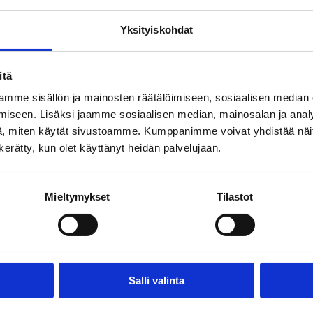
GALLUP
Arviot eri tahojen vastuusta 
arviot ja toiveet hallituspohj
Yksityiskohdat
jälkeen, oman kotitalouden t
seuraavien 12 kk aikana, suh
itä
riittävyyttä koskeviin viranom
organisaatioita koskevat miel
mme sisällön ja mainosten räätälöimiseen, sosiaalisen median
onnistuminen), omaa itseä ja l
iseen. Lisäksi jaamme sosiaalisen median, mainosalan ja analy
uhkakuvat, kunnallisten palvel
, miten käytät sivustoamme. Kumppanimme voivat yhdistää näitä t
n kerätty, kun olet käyttänyt heidän palvelujaan.
Julkaisu:
01.10.2022
Mieltymykset
Tilastot
2022/I
GALLUP
Aluevaalitutkimuksen kysely: 
Salli valinta
eri aihealueista (KAKSin alue
kotikunnan tulevaisuudesta, 