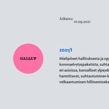
Julkaisu:
01.09.2021
2021/I
GALLUP
Mielipiteet hallituksesta ja o
koronaelvytyspaketista, suht
eri asioissa, kansalliset ylpey
harmittavat, suhtautuminen k
velkaantumisen hillitsemiseks