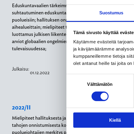
Eduskuntavaalien tärkeimmät asiakysymykset;
suhtautuminen eduskuntavaaleihein, äänestämiseen ja
Suostumus
puolueisiin; hallituksen onnistuminen vaalikauden aikana
aihealueittain; mielipiteet tulevasta pääministeristä;
Tämä sivusto käyttää eväste
luottamus julkisen liikenteen eri muotojen toimivuuteen;
arviot globaalien ongelmien kehittymisestä
Käytämme evästeitä tarjoama
tulevaisuudessa;
ja kävijämäärämme analysoim
kumppaneillemme tietoja siitä
olet antanut heille tai joita o
Julkaisu:
01.12.2022
Suostumuksen
Välttämätön
valinta
2022/II
Mielipiteet hallituksesta ja oppositiosta, arviot eri
Kiellä
tahojen onnistumisesta koronavirusepidemian hoidossa,
puoluejohtajien merkitys puolueiden vaalimenestykseen,