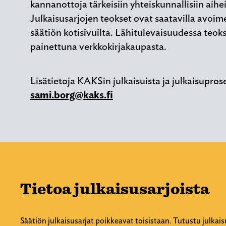
kannanottoja tärkeisiin yhteiskunnallisiin aihei
Julkaisusarjojen teokset ovat saatavilla avoim
säätiön kotisivuilta. Lähitulevaisuudessa teoks
painettuna verkkokirjakaupasta.
Lisätietoja KAKSin julkaisuista ja julkaisupros
sami.borg@kaks.fi
Tietoa julkaisusarjoista
Säätiön julkaisusarjat poikkeavat toisistaan. Tutustu julkais