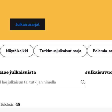
Julkaisusarjat
Näytä kaikki
Tutkimusjulkaisut-sarja
Polemia-sa
Hae julkaisuista
Julkaisuvuo
48
Tuloksia: