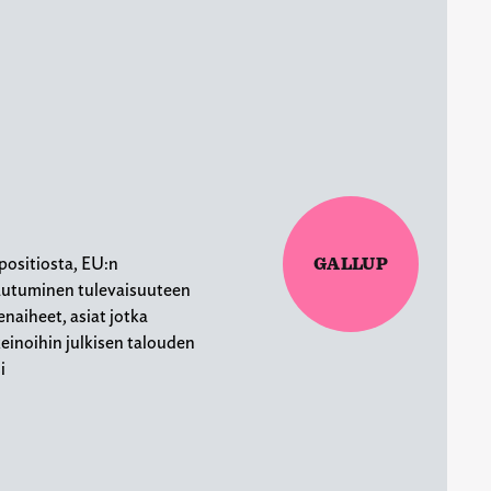
ppositiosta, EU:n
GALLUP
autuminen tulevaisuuteen
denaiheet, asiat jotka
einoihin julkisen talouden
i