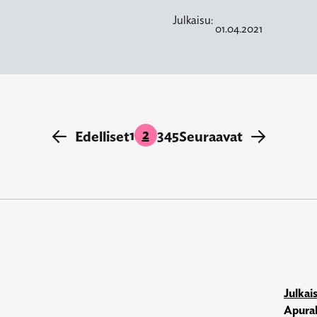
Julkaisu:
01.04.2021
2
1
3
4
5
←
Edelliset
Seuraavat
→
Julkai
Apura