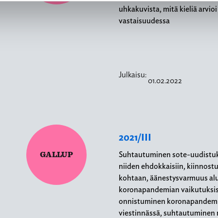
uhkakuvista, mitä kieliä arvio
vastaisuudessa
Julkaisu:
01.02.2022
2021/III
GALLUP
Suhtautuminen sote-uudistuks
niiden ehdokkaisiin, kiinnostu
kohtaan, äänestysvarmuus alu
koronapandemian vaikutuksist
onnistuminen koronapandemi
viestinnässä, suhtautumine