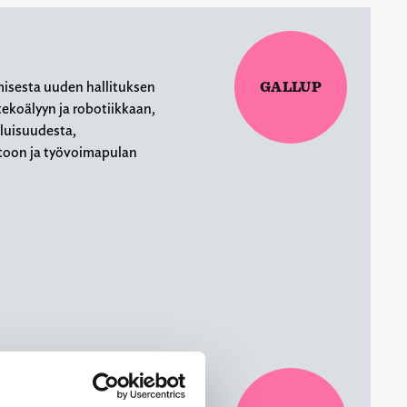
misesta uuden hallituksen
GALLUP
ekoälyyn ja robotiikkaan,
eluisuudesta,
oon ja työvoimapulan