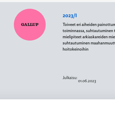
2023/I
GALLUP
Toiveet eri aiheiden painottu
toiminnassa, suhtautuminen t
mielipiteet arkiaskareiden mi
suhtautuminen maahanmuutt
hoitokeinoihin
Julkaisu:
01.06.2023
2022/III