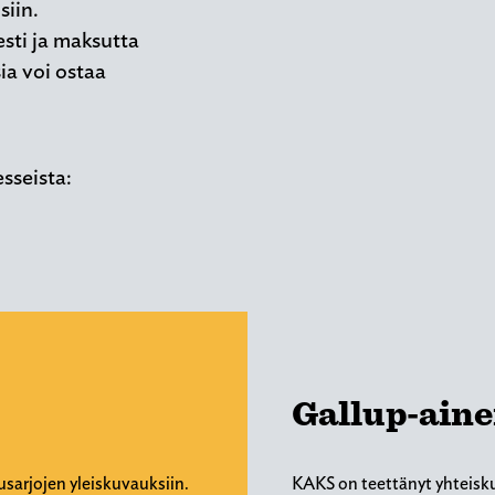
siin.
esti ja maksutta
ia voi ostaa
esseista:
Gallup-aine
usarjojen yleiskuvauksiin.
KAKS on teettänyt yhteisku