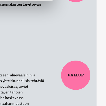
i suomalaisten tarvitsevan
een, aluevaaleihin ja
GALLUP
s yhteiskunnallisia tehtäviä
evaaleissa, arviot
a, eri tahojen
aa koskevassa
n maahanmuuttoon