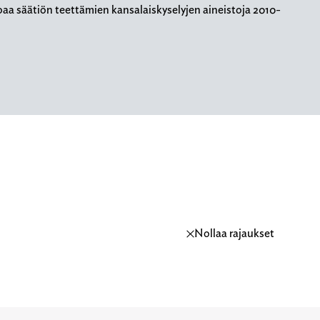
oaa säätiön teettämien kansalaiskyselyjen aineistoja 2010-
Nollaa rajaukset