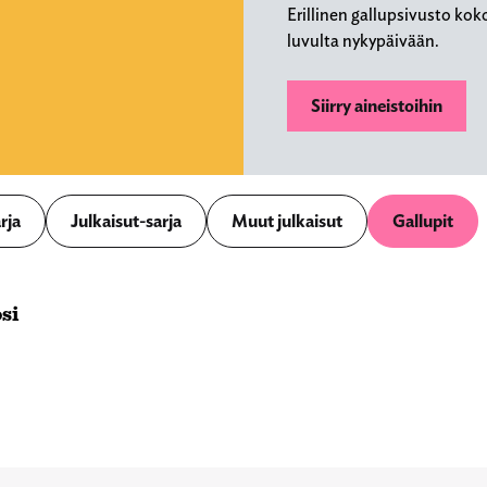
Erillinen gallupsivusto kok
luvulta nykypäivään.
Siirry aineistoihin
rja
Julkaisut-sarja
Muut julkaisut
Gallupit
si