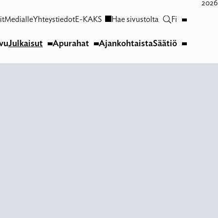
2026
it
Medialle
Yhteystiedot
E-KAKS
Hae sivustolta
Fi
ivu
Julkaisut
Apurahat
Ajankohtaista
Säätiö