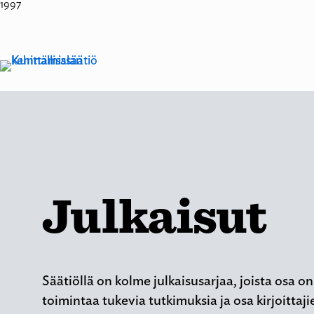
1997
Siirry
sisältöön
Julkaisut
Säätiöllä on kolme julkaisusarjaa, joista osa o
toimintaa tukevia tutkimuksia ja osa kirjoittaj