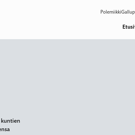
Polemiikki
Gallup
Etus
n kuntien
iensa