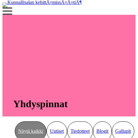
Siirry
sisältöön
Yhdyspinnat
Näytä kaikki
Uutiset
Tiedotteet
Blogit
Gallupit