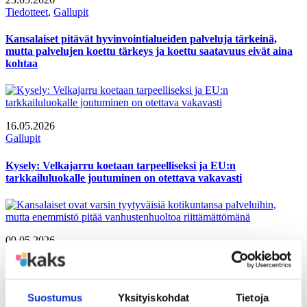
Tiedotteet
, 
Gallupit
Kansalaiset pitävät hyvinvointialueiden palveluja tärkeinä,
mutta palvelujen koettu tärkeys ja koettu saatavuus eivät aina
kohtaa
16.05.2026
Gallupit
Kysely: Velkajarru koetaan tarpeelliseksi ja EU:n
tarkkailuluokalle joutuminen on otettava vakavasti
09.05.2026
Gallupit
Kansalaiset ovat varsin tyytyväisiä kotikuntansa palveluihin,
mutta enemmistö pitää vanhustenhuoltoa riittämättömänä
Suostumus
Yksityiskohdat
Tietoja