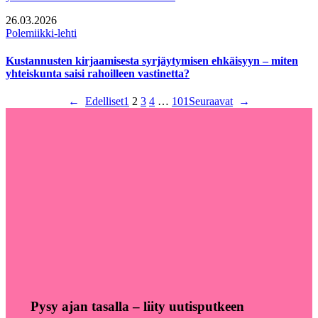
26.03.2026
Polemiikki-lehti
Kustannusten kirjaamisesta syrjäytymisen ehkäisyyn – miten
yhteiskunta saisi rahoilleen vastinetta?
←
Edelliset
1
2
3
4
…
101
Seuraavat
→
Pysy ajan tasalla – liity uutisputkeen