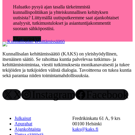
Haluatko pysyä ajan tasalla tärkeimmistä
kunnallispolitiikan ja yhteiskunnallisen kehityksen
uutisista? Liittymällä uutisputkeemme saat ajankohtaiset
analyysit, tutkimustulokset ja asiantuntijakommentit
suoraan sähköpostiisi.
Tilaa uutiskirje
Kunnallisalan kehittämissäätiö (KAKS) on yleishyödyllinen,
itsenäinen säätiö. Se rahoittaa kuntia palvelevaa tutkimus- ja
kehittämistoimintaa, viestii tutkimuksesta monikanavaisesti ja tukee
tekijöiden ja tutkijoiden välistä dialogia. Tavoitteena on tukea kuntia
sekä parantaa niiden toimintamahdollisuuksia.
X
Instagram
Facebook
Julkaisut
Fredrikinkatu 61 A, 9 krs
Apurahat
00100 Helsinki
Ajankohtaista
kaks@kaks.fi
Tietoa säätiöstä