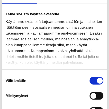
02.05.2026
Tämä sivusto käyttää evästeitä
Gallupit
Käytämme evästeitä tarjoamamme sisällön ja mainosten
Kansa vastustaa useimpia julkisen talouden säästötoimia
räätälöimiseen, sosiaalisen median ominaisuuksien
tukemiseen ja kävijämäärämme analysoimiseen. Lisäksi
jaamme sosiaalisen median, mainosalan ja analytiikka-
alan kumppaneillemme tietoja siitä, miten käytät
25.04.2026
sivustoamme. Kumppanimme voivat yhdistää näitä
Gallupit
tietoja muihin tietoihin, joita olet antanut heille tai joita on
kerätty, kun olet käyttänyt heidän palvelujaan.
Kansa: hallitus on epäonnistunut etenkin sote-asioissa sekä
työllisyyden ja maan talouden hoidossa
Suostumuksen
Välttämätön
valinta
16.04.2026
Gallupit
Mieltymykset
Kansa ei juurikaan luota Orpon hallituksen kykyyn hoitaa
maan asioita