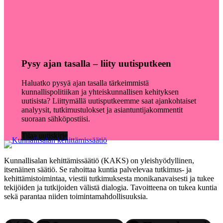
Pysy ajan tasalla – liity uutisputkeen
Haluatko pysyä ajan tasalla tärkeimmistä
kunnallispolitiikan ja yhteiskunnallisen kehityksen
uutisista? Liittymällä uutisputkeemme saat ajankohtaiset
analyysit, tutkimustulokset ja asiantuntijakommentit
suoraan sähköpostiisi.
Tilaa uutiskirje
Kunnallisalan kehittämissäätiö (KAKS) on yleishyödyllinen,
itsenäinen säätiö. Se rahoittaa kuntia palvelevaa tutkimus- ja
kehittämistoimintaa, viestii tutkimuksesta monikanavaisesti ja tukee
tekijöiden ja tutkijoiden välistä dialogia. Tavoitteena on tukea kuntia
sekä parantaa niiden toimintamahdollisuuksia.