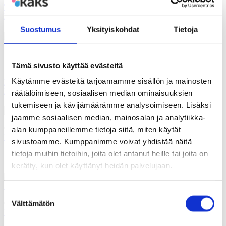
TIEDOTE: Kaupungistumiskehityksen muutoksen syitä,
kehityskulkuja ja ajankohtaisia haasteita
Suostumus
Yksityiskohdat
Tietoja
13.06.2025
Uutiset
Tämä sivusto käyttää evästeitä
Käytämme evästeitä tarjoamamme sisällön ja mainosten
KAKS teki apurahapäätökset vuoden 2025 ensimmäisestä
hausta
räätälöimiseen, sosiaalisen median ominaisuuksien
tukemiseen ja kävijämäärämme analysoimiseen. Lisäksi
jaamme sosiaalisen median, mainosalan ja analytiikka-
04.06.2025
alan kumppaneillemme tietoja siitä, miten käytät
Uutiset
sivustoamme. Kumppanimme voivat yhdistää näitä
tietoja muihin tietoihin, joita olet antanut heille tai joita on
Kehitysehdotuksia oppimisen tuelle lukioissa
kerätty, kun olet käyttänyt heidän palvelujaan.
Suostumuksen
02.06.2025
Välttämätön
valinta
Uutiset