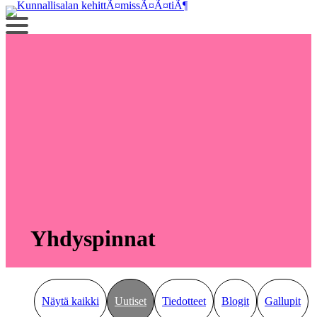
Siirry
sisältöön
Yhdyspinnat
Näytä kaikki
Uutiset
Tiedotteet
Blogit
Gallupit