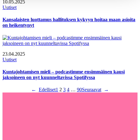
10.05.2025
Uutiset
Kansalaisten luottamus hallituksen kykyyn hoitaa maan asioita
on heikentynyt
23.04.2025
Uutiset
Kuntajohtamisen mieli – podcastimme ensimmäinen kausi
jaksoineen on nyt kuunneltavissa Spotifyssa
←
Edelliset
1
2
3
4
…
90
Seuraavat
→