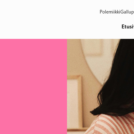
Polemiikki
Gallup
Etus