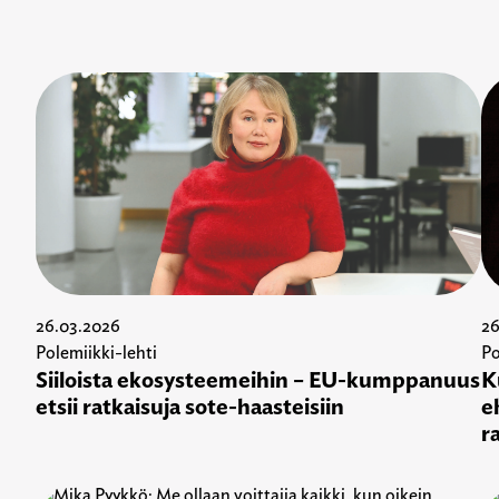
26.03.2026
26
Polemiikki-lehti
Po
Siiloista ekosysteemeihin – EU-kumppanuus
K
etsii ratkaisuja sote-haasteisiin
e
r