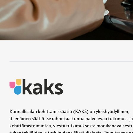
Kunnallisalan kehittämissäätiö (KAKS) on yleishyödyllinen,
itsenäinen säätiö. Se rahoittaa kuntia palvelevaa tutkimus- ja
kehittämistoimintaa, viestii tutkimuksesta monikanavaisesti 
tukee tekijöiden ja tutkijoiden välistä dialogia. Tavoitteena o