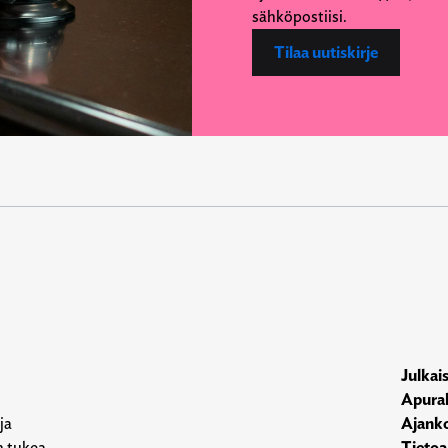
sähköpostiisi.
Tilaa uutiskirje
Julkai
Apura
ja
Ajanko
n tukea
Tietoa