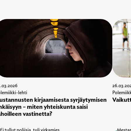
.03.2026
26.03.20
lemiikki-lehti
Polemiikk
ustannusten kirjaamisesta syrjäytymisen
Vaikutt
hkäisyyn – miten yhteiskunta saisi
ahoilleen vastinetta?