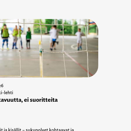
26
i-lehti
avuutta, ei suoritteita