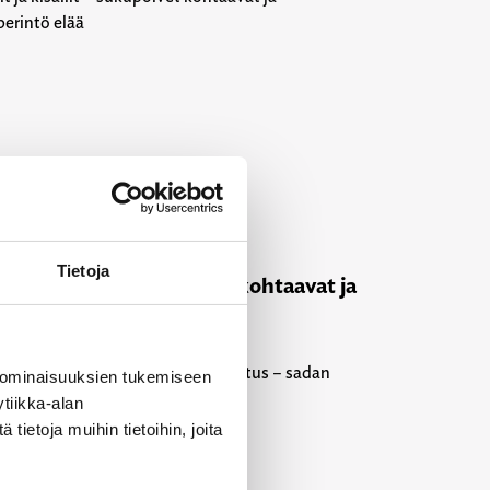
25
i-lehti
Tietoja
t ja kisällit – sukupolvet kohtaavat ja
riperintö elää
 ominaisuuksien tukemiseen
tiikka-alan
ietoja muihin tietoihin, joita