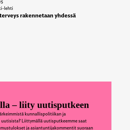
25
i-lehti
terveys rakennetaan yhdessä
lla – liity uutisputkeen
ärkeimmistä kunnallispolitiikan ja
 uutisista? Liittymällä uutisputkeemme saat
kimustulokset ja asiantuntijakommentit suoraan