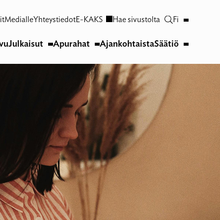
it
Medialle
Yhteystiedot
E-KAKS
Hae sivustolta
Fi
ivu
Julkaisut
Apurahat
Ajankohtaista
Säätiö