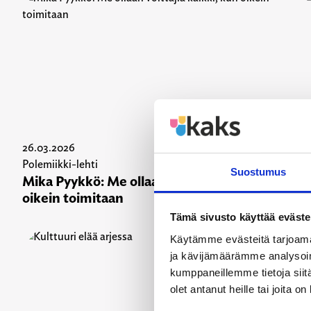
26.03.2026
26
Polemiikki-lehti
Po
Suostumus
Mika Pyykkö: Me ollaan voittajia kaikki, kun
Ei
oikein toimitaan
Tämä sivusto käyttää eväste
Käytämme evästeitä tarjoama
ja kävijämäärämme analysoim
kumppaneillemme tietoja siitä
olet antanut heille tai joita o