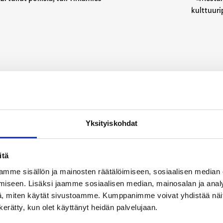
.03.2026
30.12.20
lemiikki-lehti
Polemiikk
Yksityiskohdat
 tullut poliisia, tuli virkamies
Mestari
kulttuu
itä
mme sisällön ja mainosten räätälöimiseen, sosiaalisen median
iseen. Lisäksi jaamme sosiaalisen median, mainosalan ja analy
, miten käytät sivustoamme. Kumppanimme voivat yhdistää näitä t
n kerätty, kun olet käyttänyt heidän palvelujaan.