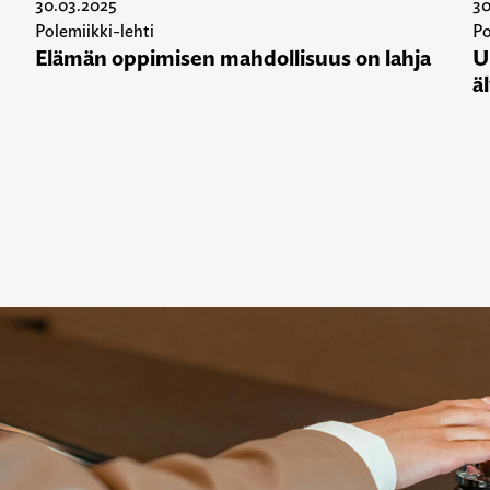
30.03.2025
30
Polemiikki-lehti
Po
Elämän oppimisen mahdollisuus on lahja
U
ä