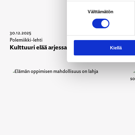
Suostumuksen
Välttämätön
valinta
30.12.2025
30
Polemiikki-lehti
Po
Kulttuuri elää arjessa
O
Kiellä
y