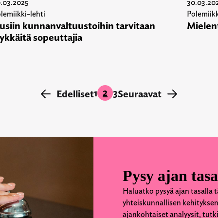
.03.2025
30.03.20
lemiikki-lehti
Polemiikk
usiin kunnanvaltuustoihin tarvitaan
Mielen
lykkäitä sopeuttajia
2
1
3
←
Edelliset
Seuraavat
→
Pysy ajan tasa
Haluatko pysyä ajan tasalla t
yhteiskunnallisen kehityksen
ajankohtaiset analyysit, tut