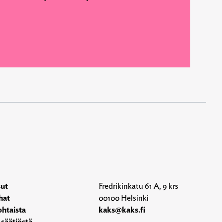
sut
Fredrikinkatu 61 A, 9 krs
hat
00100 Helsinki
htaista
kaks@kaks.fi
 säätiöstä