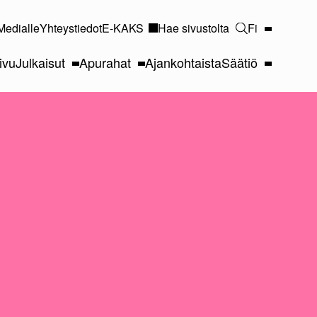
Medialle
Yhteystiedot
E-KAKS
Hae sivustolta
Fi
ivu
Julkaisut
Apurahat
Ajankohtaista
Säätiö