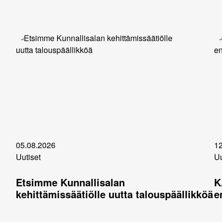
05.08.2026
12
Uutiset
Uu
Etsimme Kunnallisalan
K
kehittämissäätiölle uutta talouspäällikköä
e