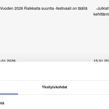
.01.2026
15.01.20
tiset
Uutiset
uoden 2026 Raikkaita suuntia -festivaali
Julkis
n täällä
tilint
Yksityiskohdat
kehitt
itä