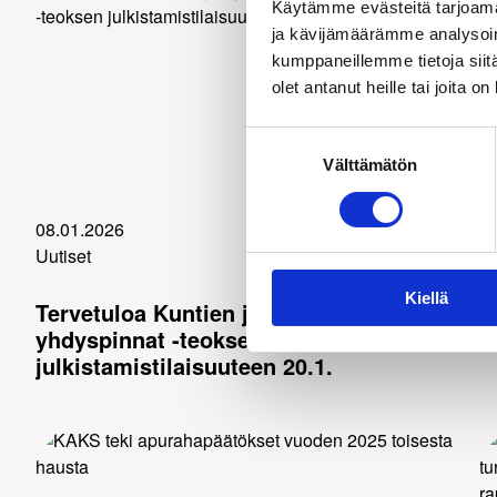
Käytämme evästeitä tarjoama
ja kävijämäärämme analysoim
kumppaneillemme tietoja siitä
olet antanut heille tai joita o
Suostumuksen
Välttämätön
valinta
08.01.2026
08
Uutiset
Uu
Kiellä
Tervetuloa Kuntien ja hyvinvointialueiden
K
yhdyspinnat -teoksen
julkistamistilaisuuteen 20.1.