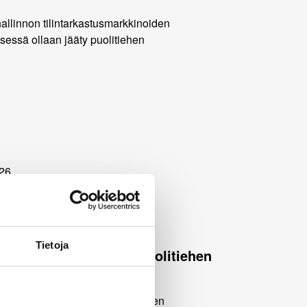
26
hallinnon
arkastusmarkkinoiden
Tietoja
ämisessä ollaan jääty puolitiehen