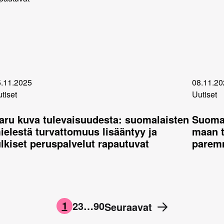
.11.2025
08.11.20
tiset
Uutiset
aru kuva tulevaisuudesta: suomalaisten
Suomal
ielestä turvattomuus lisääntyy ja
maan t
ulkiset peruspalvelut rapautuvat
parem
1
2
3
…
90
Seuraavat
→