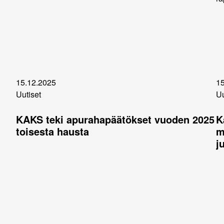
15.12.2025
15
Uutiset
Uu
KAKS teki apurahapäätökset vuoden 2025
K
toisesta hausta
m
j