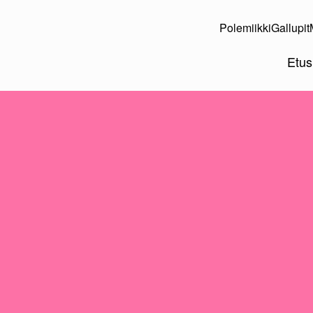
Polemiikki
Gallupit
Etus