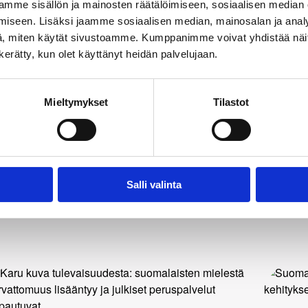
mme sisällön ja mainosten räätälöimiseen, sosiaalisen median
iseen. Lisäksi jaamme sosiaalisen median, mainosalan ja analy
, miten käytät sivustoamme. Kumppanimme voivat yhdistää näitä t
n kerätty, kun olet käyttänyt heidän palvelujaan.
Mieltymykset
Tilastot
.01.2026
30.12.20
tiset
Uutiset
Salli valinta
ansalaisosallisuuden lupaus koetuksella
In mem