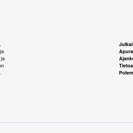
,
Julkai
ja
Apura
 ja
Ajank
on
Tietoa
.
Polemi