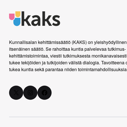
Kunnallisalan kehittämissäätiö (KAKS) on yleishyödyllinen
itsenäinen säätiö. Se rahoittaa kuntia palvelevaa tutkimus- 
kehittämistoimintaa, viestii tutkimuksesta monikanavaisesti
tukee tekijöiden ja tutkijoiden välistä dialogia. Tavoitteena 
tukea kuntia sekä parantaa niiden toimintamahdollisuuksia
X
Instagram
Facebook