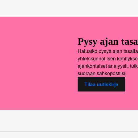
Pysy ajan tasa
Haluatko pysyä ajan tasalla 
yhteiskunnallisen kehitykse
ajankohtaiset analyysit, tut
suoraan sähköpostiisi.
Tilaa uutiskirje