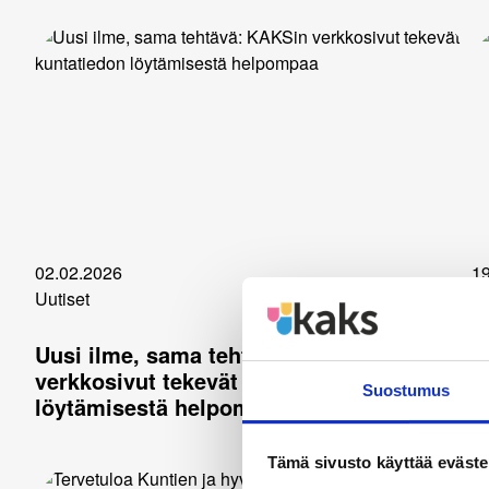
02.02.2026
19
Uutiset
Uu
Uusi ilme, sama tehtävä: KAKSin
V
verkkosivut tekevät kuntatiedon
o
Suostumus
löytämisestä helpompaa
Tämä sivusto käyttää eväste