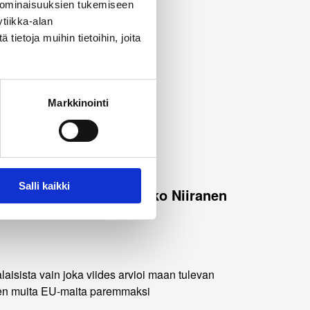
 ominaisuuksien tukemiseen
tiikka-alan
ietoja muihin tietoihin, joita
Markkinointi
25
Salli kaikki
oriam professori Vuokko Niiranen