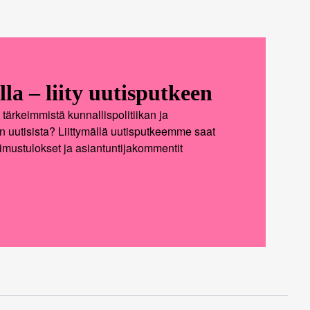
lla – liity uutisputkeen
tärkeimmistä kunnallispolitiikan ja
n uutisista? Liittymällä uutisputkeemme saat
kimustulokset ja asiantuntijakommentit