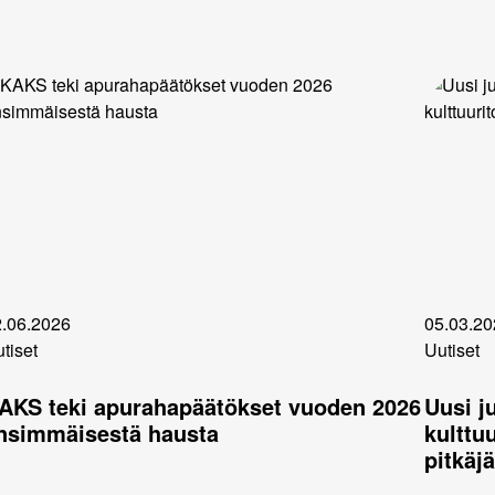
.06.2026
05.03.20
tiset
Uutiset
AKS teki apurahapäätökset vuoden 2026
Uusi j
nsimmäisestä hausta
kulttu
pitkäjä