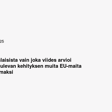
25
aisista vain joka viides arvioi
ulevan kehityksen muita EU-maita
maksi