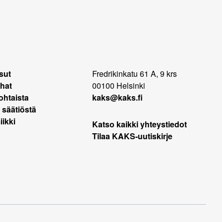
sut
Fredrikinkatu 61 A, 9 krs
hat
00100 Helsinki
ohtaista
kaks@kaks.fi
 säätiöstä
ikki
Katso kaikki yhteystiedot
Tilaa KAKS-uutiskirje