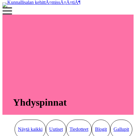
Siirry
sisältöön
Yhdyspinnat
Näytä kaikki
Uutiset
Tiedotteet
Blogit
Gallupit