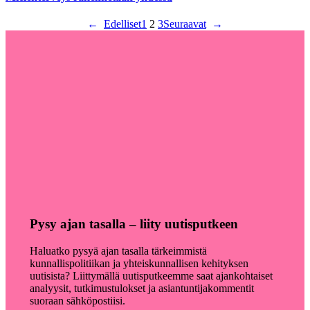
←
Edelliset
1
2
3
Seuraavat
→
Pysy ajan tasalla – liity uutisputkeen
Haluatko pysyä ajan tasalla tärkeimmistä
kunnallispolitiikan ja yhteiskunnallisen kehityksen
uutisista? Liittymällä uutisputkeemme saat ajankohtaiset
analyysit, tutkimustulokset ja asiantuntijakommentit
suoraan sähköpostiisi.