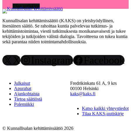
Tilaa uutiskirje
Kunnallisalan kehittämissäätiö (KAKS) on yleishyödyllinen,
itsenäinen säätiö. Se rahoittaa kuntia palvelevaa tutkimus- ja
kehittämistoimintaa, viestii tutkimuksesta monikanavaisesti ja tukee
tekijöiden ja tutkijoiden välistä dialogia. Tavoitteena on tukea kuntia
sekä parantaa niiden toimintamahdollisuuksia.
X
Instagram
Facebook
Julkaisut
Fredrikinkatu 61 A, 9 krs
Apurahat
00100 Helsinki
Ajankohtaista
kaks@kaks.fi
Tietoa säätiöstä
Polemiikki
Katso kaikki yhteystiedot
Tilaa KAKS-uutiskirje
© Kunnallisalan kehittämissäätiö 2026