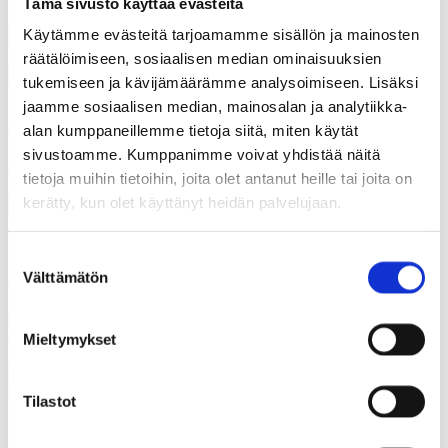
Tämä sivusto käyttää evästeitä
Mestarit ja kisällit – sukupolvet kohtaavat ja kulttuuriperintö
Käytämme evästeitä tarjoamamme sisällön ja mainosten
elää
räätälöimiseen, sosiaalisen median ominaisuuksien
tukemiseen ja kävijämäärämme analysoimiseen. Lisäksi
jaamme sosiaalisen median, mainosalan ja analytiikka-
30.12.2025
Polemiikki-lehti
alan kumppaneillemme tietoja siitä, miten käytät
sivustoamme. Kumppanimme voivat yhdistää näitä
Kulttuuri elää arjessa
tietoja muihin tietoihin, joita olet antanut heille tai joita on
kerätty, kun olet käyttänyt heidän palvelujaan.
Suostumuksen
30.12.2025
Polemiikki-lehti
Välttämätön
valinta
OULU2026 – eurooppalainen hanke, joka yhdistää 40 pohjoista
kuntaa
Mieltymykset
Tilastot
30.06.2025
Polemiikki-lehti