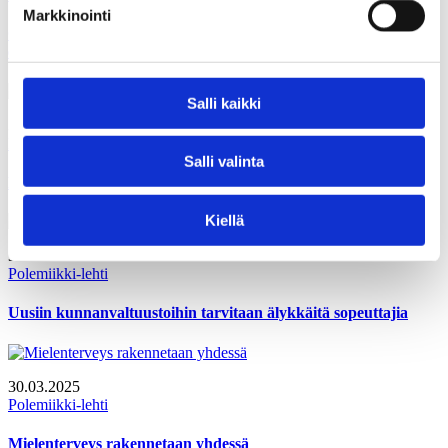
Markkinointi
Oppimisen ja koulunkäynnin tuen uudistus – sadan miljoonan
euron kysymys
Salli kaikki
30.03.2025
Polemiikki-lehti
Salli valinta
Elämän oppimisen mahdollisuus on lahja
Kiellä
30.03.2025
Polemiikki-lehti
Uusiin kunnanvaltuustoihin tarvitaan älykkäitä sopeuttajia
30.03.2025
Polemiikki-lehti
Mielenterveys rakennetaan yhdessä