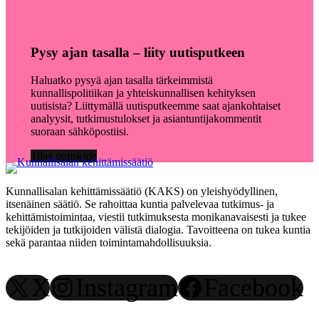
Pysy ajan tasalla – liity uutisputkeen
Haluatko pysyä ajan tasalla tärkeimmistä
kunnallispolitiikan ja yhteiskunnallisen kehityksen
uutisista? Liittymällä uutisputkeemme saat ajankohtaiset
analyysit, tutkimustulokset ja asiantuntijakommentit
suoraan sähköpostiisi.
Tilaa uutiskirje
Kunnallisalan kehittämissäätiö (KAKS) on yleishyödyllinen,
itsenäinen säätiö. Se rahoittaa kuntia palvelevaa tutkimus- ja
kehittämistoimintaa, viestii tutkimuksesta monikanavaisesti ja tukee
tekijöiden ja tutkijoiden välistä dialogia. Tavoitteena on tukea kuntia
sekä parantaa niiden toimintamahdollisuuksia.
X
Instagram
Facebook