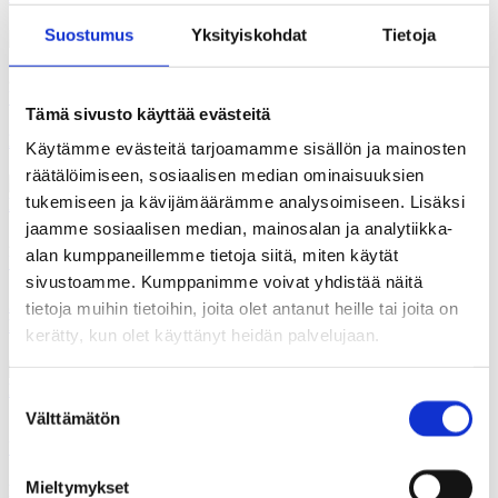
Suostumus
Yksityiskohdat
Tietoja
25.01.2025
Uutiset
Tämä sivusto käyttää evästeitä
Hyvinvointiyhteiskuntaa tulisi trimmata
Käytämme evästeitä tarjoamamme sisällön ja mainosten
räätälöimiseen, sosiaalisen median ominaisuuksien
tukemiseen ja kävijämäärämme analysoimiseen. Lisäksi
jaamme sosiaalisen median, mainosalan ja analytiikka-
22.01.2025
alan kumppaneillemme tietoja siitä, miten käytät
Uutiset
sivustoamme. Kumppanimme voivat yhdistää näitä
SEMINAARIKUTSU Raikkaita suuntia – Millainen on
tietoja muihin tietoihin, joita olet antanut heille tai joita on
hyvinvointiyhteiskunnan seuraava luku?
kerätty, kun olet käyttänyt heidän palvelujaan.
Suostumuksen
Välttämätön
valinta
18.01.2025
Uutiset
Mieltymykset
Kansalaiset: kunta- ja aluevaaleissa pitää keskittyä kuntien ja