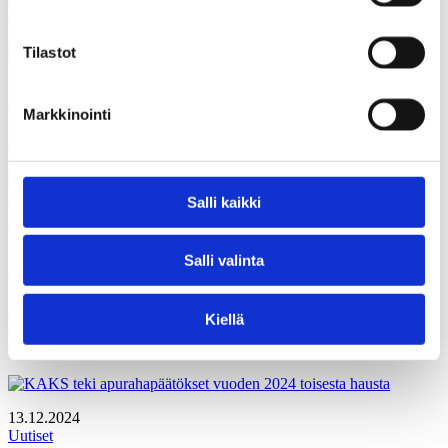
hyvinvointialueiden peruspalveluihin
Tilastot
13.01.2025
Uutiset
Markkinointi
Kampanjabudjetit osoittavat aluevaalit toisen asteen vaaleiksi
Salli kaikki
11.01.2025
Salli valinta
Uutiset
Enemmistön mielestä terveyspalveluiden saatavuus omassa
Kiellä
kotikunnassa on heikentynyt – Silti vain kolmannes on
tilanteeseen tyytymätön
13.12.2024
Uutiset