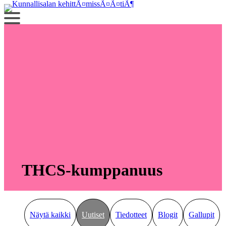
Siirry
sisältöön
THCS-kumppanuus
Näytä kaikki
Uutiset
Tiedotteet
Blogit
Gallupit