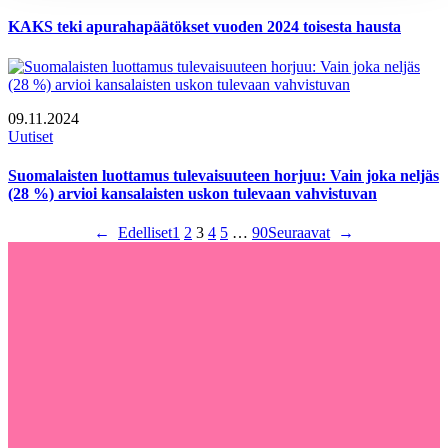
KAKS teki apurahapäätökset vuoden 2024 toisesta hausta
09.11.2024
Uutiset
Suomalaisten luottamus tulevaisuuteen horjuu: Vain joka neljäs
(28 %) arvioi kansalaisten uskon tulevaan vahvistuvan
←
Edelliset
1
2
3
4
5
…
90
Seuraavat
→