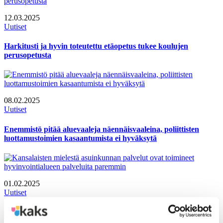
12.03.2025
Uutiset
Harkitusti ja hyvin toteutettu etäopetus tukee koulujen
perusopetusta
08.02.2025
Uutiset
Enemmistö pitää aluevaaleja näennäisvaaleina, poliittisten
luottamustoimien kasaantumista ei hyväksytä
01.02.2025
Uutiset
Kansalaisten mielestä asuinkunnan palvelut ovat toimineet
hyvinvointialueen palveluita paremmin