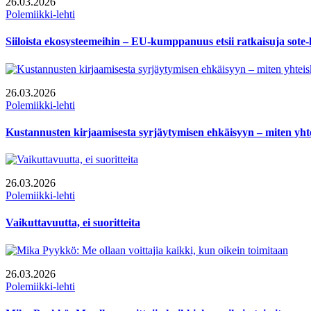
26.03.2026
Polemiikki-lehti
Siiloista ekosysteemeihin – EU-kumppanuus etsii ratkaisuja sote-h
26.03.2026
Polemiikki-lehti
Kustannusten kirjaamisesta syrjäytymisen ehkäisyyn – miten yhtei
26.03.2026
Polemiikki-lehti
Vaikuttavuutta, ei suoritteita
26.03.2026
Polemiikki-lehti