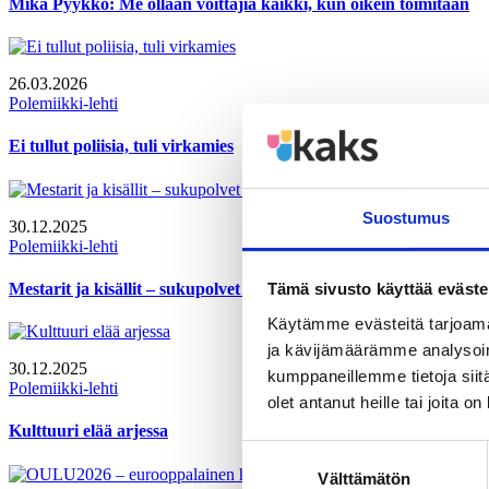
Mika Pyykkö: Me ollaan voittajia kaikki, kun oikein toimitaan
26.03.2026
Polemiikki-lehti
Ei tullut poliisia, tuli virkamies
Suostumus
30.12.2025
Polemiikki-lehti
Mestarit ja kisällit – sukupolvet kohtaavat ja kulttuuriperintö elä
Tämä sivusto käyttää eväste
Käytämme evästeitä tarjoama
ja kävijämäärämme analysoim
30.12.2025
kumppaneillemme tietoja siitä
Polemiikki-lehti
olet antanut heille tai joita o
Kulttuuri elää arjessa
Suostumuksen
Välttämätön
valinta