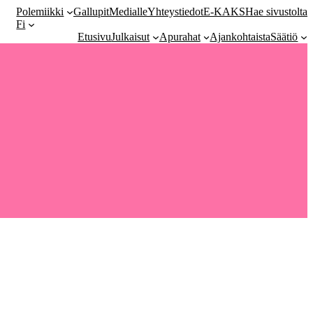
Polemiikki
Gallupit
Medialle
Yhteystiedot
E-KAKS
Hae sivustolta
Fi
Etusivu
Julkaisut
Apurahat
Ajankohtaista
Säätiö