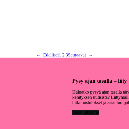
←
Edelliset
1
2
3
Seuraavat
→
Pysy ajan tasalla – liit
Haluatko pysyä ajan tasalla tär
kehityksen uutisista? Liittymäl
tutkimustulokset ja asiantuntij
Tilaa uutiskirje