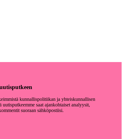
y uutisputkeen
keimmistä kunnallispolitiikan ja yhteiskunnallisen
lä uutisputkeemme saat ajankohtaiset analyysit,
akommentit suoraan sähköpostiisi.