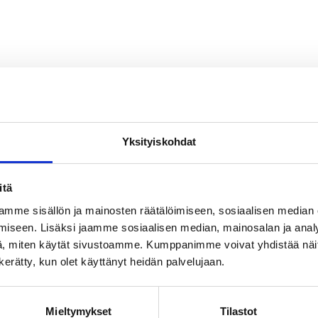
Yksityiskohdat
ä
itä
mme sisällön ja mainosten räätälöimiseen, sosiaalisen median
iseen. Lisäksi jaamme sosiaalisen median, mainosalan ja analy
, miten käytät sivustoamme. Kumppanimme voivat yhdistää näitä t
n kerätty, kun olet käyttänyt heidän palvelujaan.
Mieltymykset
Tilastot