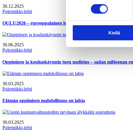
30.12.2025
Polemiikki-lehti
OULU2026 – eurooppalainen hanke, joka yhdistää 40 pohjoista 
Kiellä
30.06.2025
Polemiikki-lehti
Oppimisen ja koulunkäynnin tuen uudistus – sadan miljoonan e
30.03.2025
Polemiikki-lehti
Elämän oppimisen mahdollisuus on lahja
30.03.2025
Polemiikki-lehti