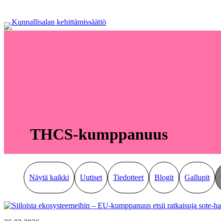
Siirry
sisältöön
THCS-kumppanuus
Näytä kaikki
Uutiset
Tiedotteet
Blogit
Gallupit