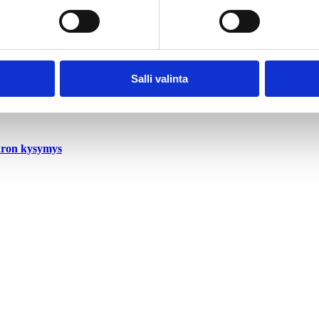
kuntaa
Salli valinta
uron kysymys