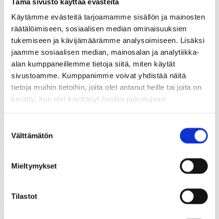
Tämä sivusto käyttää evästeitä
Mestarit ja kisällit – sukupolvet kohtaavat ja kulttuuriperintö
Käytämme evästeitä tarjoamamme sisällön ja mainosten
elää
räätälöimiseen, sosiaalisen median ominaisuuksien
tukemiseen ja kävijämäärämme analysoimiseen. Lisäksi
jaamme sosiaalisen median, mainosalan ja analytiikka-
30.12.2025
Polemiikki-lehti
alan kumppaneillemme tietoja siitä, miten käytät
sivustoamme. Kumppanimme voivat yhdistää näitä
Kulttuuri elää arjessa
tietoja muihin tietoihin, joita olet antanut heille tai joita on
kerätty, kun olet käyttänyt heidän palvelujaan.
Suostumuksen
30.12.2025
Polemiikki-lehti
Välttämätön
valinta
OULU2026 – eurooppalainen hanke, joka yhdistää 40 pohjoista
kuntaa
Mieltymykset
Tilastot
30.06.2025
Polemiikki-lehti