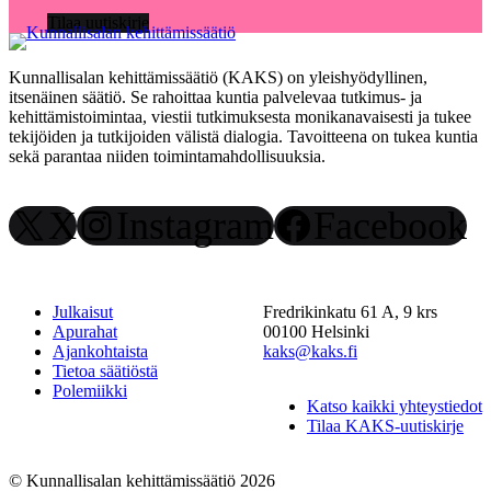
Tilaa uutiskirje
Kunnallisalan kehittämissäätiö (KAKS) on yleishyödyllinen,
itsenäinen säätiö. Se rahoittaa kuntia palvelevaa tutkimus- ja
kehittämistoimintaa, viestii tutkimuksesta monikanavaisesti ja tukee
tekijöiden ja tutkijoiden välistä dialogia. Tavoitteena on tukea kuntia
sekä parantaa niiden toimintamahdollisuuksia.
X
Instagram
Facebook
Julkaisut
Fredrikinkatu 61 A, 9 krs
Apurahat
00100 Helsinki
Ajankohtaista
kaks@kaks.fi
Tietoa säätiöstä
Polemiikki
Katso kaikki yhteystiedot
Tilaa KAKS-uutiskirje
© Kunnallisalan kehittämissäätiö 2026