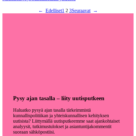
←
Edelliset
1
2
3
Seuraavat
→
Pysy ajan tasalla – liity uutisputkeen
Haluatko pysyä ajan tasalla tärkeimmistä
kunnallispolitiikan ja yhteiskunnallisen kehityksen
uutisista? Liittymällä uutisputkeemme saat ajankohtaiset
analyysit, tutkimustulokset ja asiantuntijakommentit
suoraan sähköpostiisi.