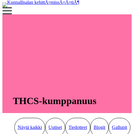
Siirry
sisältöön
THCS-kumppanuus
Näytä kaikki
Uutiset
Tiedotteet
Blogit
Gallupit