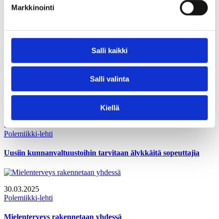
Markkinointi
Oppimisen ja koulunkäynnin tuen uudistus – sadan miljoonan
euron kysymys
Salli kaikki
30.03.2025
Polemiikki-lehti
Salli valinta
Elämän oppimisen mahdollisuus on lahja
Kiellä
30.03.2025
Polemiikki-lehti
Uusiin kunnanvaltuustoihin tarvitaan älykkäitä sopeuttajia
30.03.2025
Polemiikki-lehti
Mielenterveys rakennetaan yhdessä