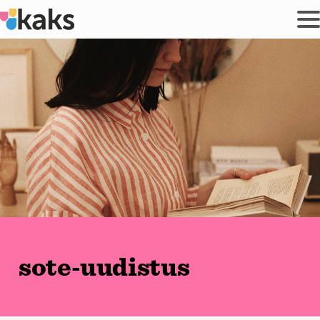
Siirry
sisältöön
sote-uudistus