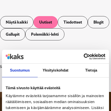
Näytä kaikki
Uutiset
Tiedotteet
Blogit
Gallupit
Polemiikki-lehti
Sorry, but nothing was found. Please try a search with different keywords.
Suostumus
Yksityiskohdat
Tietoja
Tämä sivusto käyttää evästeitä
Käytämme evästeitä tarjoamamme sisällön ja mainosten
räätälöimiseen, sosiaalisen median ominaisuuksien
tukemiseen ja kävijämäärämme analysoimiseen. Lisäksi