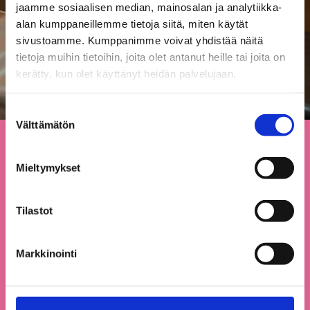
jaamme sosiaalisen median, mainosalan ja analytiikka-
alan kumppaneillemme tietoja siitä, miten käytät
sivustoamme. Kumppanimme voivat yhdistää näitä
tietoja muihin tietoihin, joita olet antanut heille tai joita on
kerätty, kun olet käyttänyt heidän palvelujaan.
Suostumuksen
Välttämätön
valinta
Pysy ajan tasalla – liity
Mieltymykset
uutisputkeen
Haluatko pysyä ajan tasalla tärkeimmistä kunnallispolitiikan ja
Tilastot
yhteiskunnallisen kehityksen uutisista? Liittymällä
uutisputkeemme saat ajankohtaiset analyysit, tutkimustulokset ja
asiantuntijakommentit suoraan sähköpostiisi.
Markkinointi
Tilaa uutiskirje