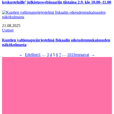
keskusteluille’ julkistuswebinaariin tiistaina 2.9. klo 10.00–11.00
21.08.2025
Uutiset
Kuntien valtionapujärjestelmä fiskaalin oikeudenmukaisuuden
näkökulmasta
←
Edelliset
1
…
3
4
5
6
7
…
101
Seuraavat
→