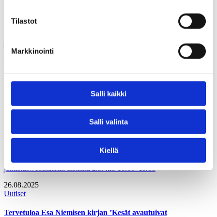
25.10.2025
Uutiset
Tilastot
Kansalaisten mielestä hallituksen työllisyystoimien tehottomuus
ja työvoiman heikko liikkuvuus estävät työllistymistä
Markkinointi
Salli kaikki
18.10.2025
Uutiset
Salli valinta
Pääkaupunkiseudulla useampi kuin joka neljäs (28 %) haluaisi
vaihtaa asuinaluetta kunnan sisällä. Koko maassa joka viides
haluaisi vaihtaa asuinkuntaa.
Kiellä
26.08.2025
Uutiset
Tervetuloa Esa Niemisen kirjan ’Kesät avautuivat