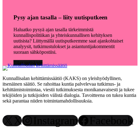
Pysy ajan tasalla – liity uutisputkeen
Haluatko pysyä ajan tasalla tärkeimmistä
kunnallispolitiikan ja yhteiskunnallisen kehityksen
uutisista? Liittymällä uutisputkeemme saat ajankohtaiset
analyysit, tutkimustulokset ja asiantuntijakommentit
suoraan sähköpostiisi.
Tilaa uutiskirje
Kunnallisalan kehittämissäätiö (KAKS) on yleishyödyllinen,
itsenäinen säätiö. Se rahoittaa kuntia palvelevaa tutkimus- ja
kehittämistoimintaa, viestii tutkimuksesta monikanavaisesti ja tukee
tekijöiden ja tutkijoiden välistä dialogia. Tavoitteena on tukea kuntia
sekä parantaa niiden toimintamahdollisuuksia.
X
Instagram
Facebook