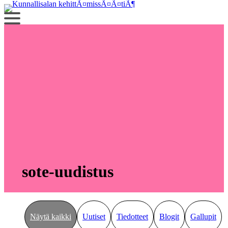
Siirry
sisältöön
sote-uudistus
Näytä kaikki
Uutiset
Tiedotteet
Blogit
Gallupit