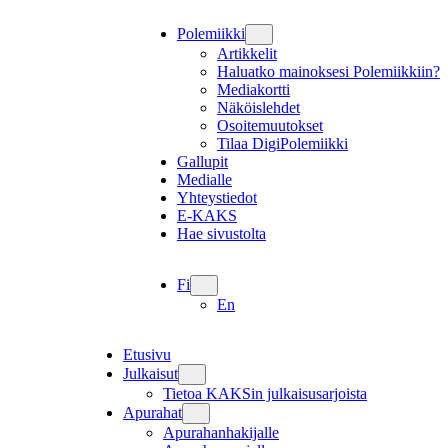
Polemiikki
Artikkelit
Haluatko mainoksesi Polemiikkiin?
Mediakortti
Näköislehdet
Osoitemuutokset
Tilaa DigiPolemiikki
Gallupit
Medialle
Yhteystiedot
E-KAKS
Hae sivustolta
Fi
En
Etusivu
Julkaisut
Tietoa KAKSin julkaisusarjoista
Apurahat
Apurahanhakijalle