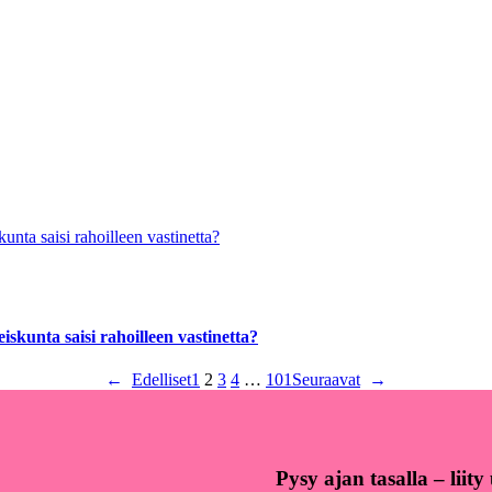
skunta saisi rahoilleen vastinetta?
←
Edelliset
1
2
3
4
…
101
Seuraavat
→
Pysy ajan tasalla – liit