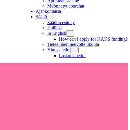
Apurahansaajalle
Myönnetyt apurahat
Ajankohtaista
Säätiö
Säätiön esittely
Hallitus
In English
How can I apply for KAKS funding?
Tieteellinen neuvottelukunta
Yhteystiedot
Laskutustiedot