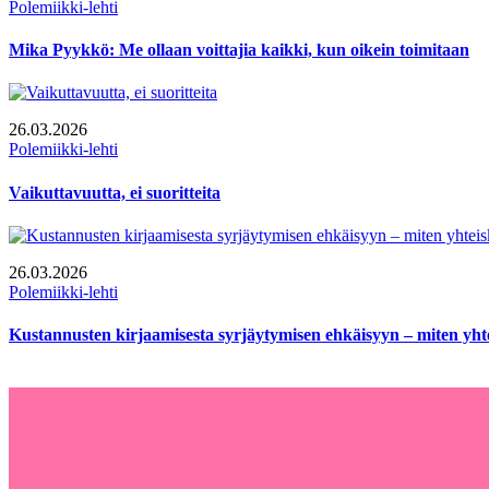
Polemiikki-lehti
Mika Pyykkö: Me ollaan voittajia kaikki, kun oikein toimitaan
26.03.2026
Polemiikki-lehti
Vaikuttavuutta, ei suoritteita
26.03.2026
Polemiikki-lehti
Kustannusten kirjaamisesta syrjäytymisen ehkäisyyn – miten yhtei