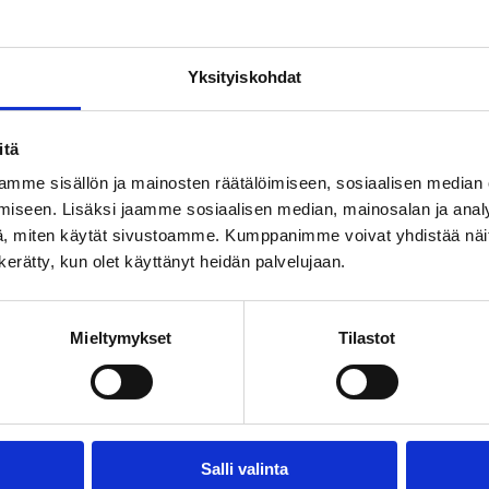
 palvelujen koettu tärkeys ja koettu saatavuus eivät aina kohtaa
Yksityiskohdat
itä
lle joutuminen on otettava vakavasti
mme sisällön ja mainosten räätälöimiseen, sosiaalisen median
iseen. Lisäksi jaamme sosiaalisen median, mainosalan ja analy
, miten käytät sivustoamme. Kumppanimme voivat yhdistää näitä t
n kerätty, kun olet käyttänyt heidän palvelujaan.
utta enemmistö pitää vanhustenhuoltoa riittämättömänä
Mieltymykset
Tilastot
Salli valinta