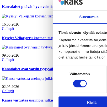
Kansalaiset pitävät hyvinvointialueiden palveluja tärkeinä, mutta
Suostumus
16.05.2026
Gallupit
Tämä sivusto käyttää eväste
Kysely: Velkajarru koetaan tarpeelliseksi ja EU:n tarkkailuluoka
Käytämme evästeitä tarjoama
ja kävijämäärämme analysoim
kumppaneillemme tietoja siitä
09.05.2026
olet antanut heille tai joita o
Gallupit
Suostumuksen
Kansalaiset ovat varsin tyytyväisiä kotikuntansa palveluihin, m
Välttämätön
valinta
02.05.2026
Gallupit
Kansa vastustaa useimpia julkisen talouden säästötoimia
Kiellä