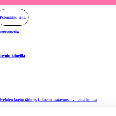
Polemiikki-lehti
nvointialueilla