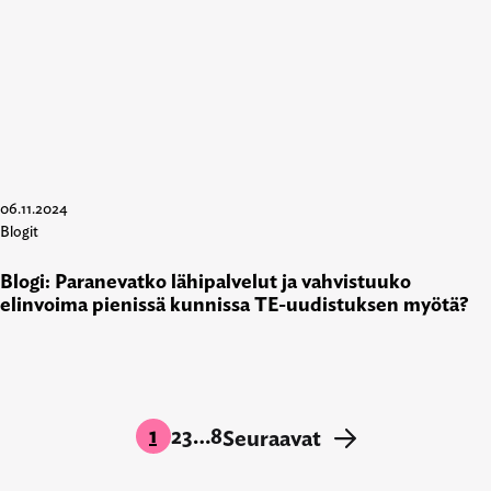
06.11.2024
Blogit
Blogi: Paranevatko lähipalvelut ja vahvistuuko
elinvoima pienissä kunnissa TE-uudistuksen myötä?
1
2
3
…
8
Seuraavat
→