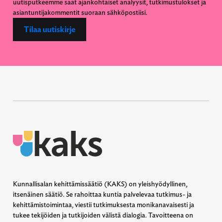
uutisputkeemme saat ajankohtaiset analyysit, tutkimustulokset ja
asiantuntijakommentit suoraan sähköpostiisi.
Tilaa uutiskirje
Kunnallisalan kehittämissäätiö (KAKS) on yleishyödyllinen,
itsenäinen säätiö. Se rahoittaa kuntia palvelevaa tutkimus- ja
kehittämistoimintaa, viestii tutkimuksesta monikanavaisesti ja
tukee tekijöiden ja tutkijoiden välistä dialogia. Tavoitteena on