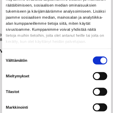
räätälöimiseen, sosiaalisen median ominaisuuksien
tukemiseen ja kävijämäärämme analysoimiseen. Lisäksi
jaamme sosiaalisen median, mainosalan ja analytiikka-
alan kumppaneillemme tietoja siitä, miten käytät
sivustoamme. Kumppanimme voivat yhdistää näitä
30.03.2025
tietoja muihin tietoihin, joita olet antanut heille tai joita on
Blogit
kerätty, kun olet käyttänyt heidän palvelujaan.
Vaalihäirintää luvassa?
Suostumuksen
Välttämätön
valinta
Mieltymykset
Tilastot
Markkinointi