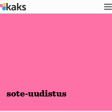
Siirry
sisältöön
sote-uudistus