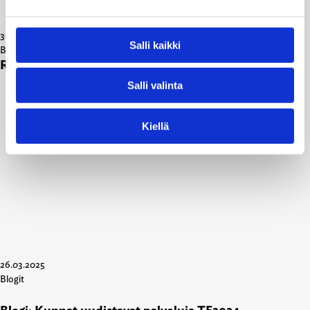
30.03.2025
Salli kaikki
Blogit
, 
Polemiikki-lehti
Raikkaita suuntia – yhteisöllisyyttä ja huolenpitoa
Salli valinta
Kiellä
26.03.2025
Blogit