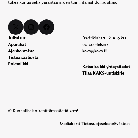
tukea kuntia sekä parantaa niiden toimintamahdollisuuksia.
X
Instagram
Facebook
Julkaisut
Fredrikinkatu 61 A, 9 krs
Apurahat
00100 Helsinki
Ajankohtaista
kaks@kaks.fi
Tietoa säätiöstä
Polemiikki
Katso kaikki yhteystiedot
Tilaa KAKS-uutiskirje
© Kunnallisalan kehittämissäätiö 2026
Mediakortti
Tietosuojaseloste
Evästeet