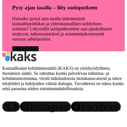
Pysy ajan tasalla – liity uutisputkeen
Haluatko pysyä ajan tasalla tärkeimmistä
kunnallispolitiikan ja yhteiskunnallisen kehityksen
uutisista? Liittymällä uutisputkeemme saat ajankohtaiset
analyysit, tutkimustulokset ja asiantuntijakommentit
suoraan sähköpostiisi.
Tilaa uutiskirje
Kunnallisalan kehittämissäätiö (KAKS) on yleishyödyllinen,
itsenäinen säätiö. Se rahoittaa kuntia palvelevaa tutkimus- ja
kehittämistoimintaa, viestii tutkimuksesta monikanavaisesti ja tukee
tekijöiden ja tutkijoiden välistä dialogia. Tavoitteena on tukea kuntia
sekä parantaa niiden toimintamahdollisuuksia.
X
Instagram
Facebook