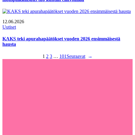
12.06.2026
Uutiset
KAKS teki apurahapäätökset vuoden 2026 ensimmäisestä
hausta
1
2
3
…
101
Seuraavat
→