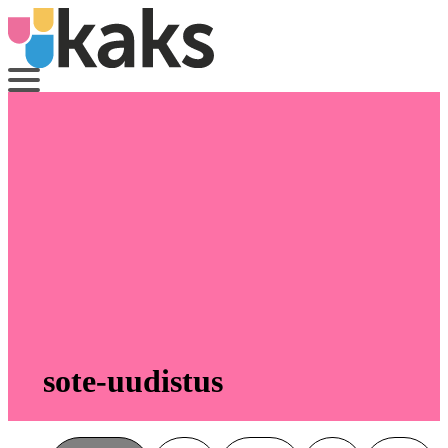
Siirry
sisältöön
sote-uudistus