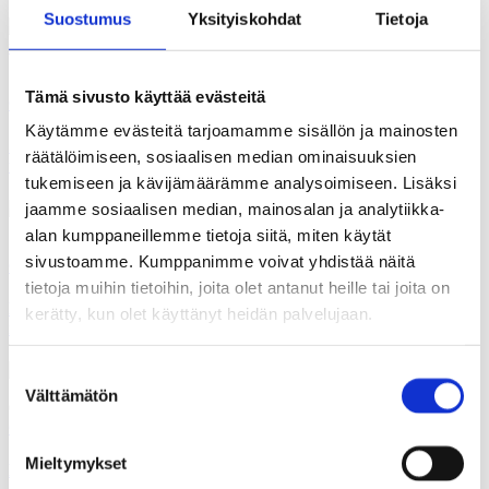
Suostumus
Yksityiskohdat
Tietoja
18.07.2026
Tämä sivusto käyttää evästeitä
Gallupit
Käytämme evästeitä tarjoamamme sisällön ja mainosten
Suomalaisten ilmastotekoja ovat kierrätys, kulutuksesta
räätälöimiseen, sosiaalisen median ominaisuuksien
tinkiminen ja energian säästäminen
tukemiseen ja kävijämäärämme analysoimiseen. Lisäksi
jaamme sosiaalisen median, mainosalan ja analytiikka-
alan kumppaneillemme tietoja siitä, miten käytät
11.07.2026
sivustoamme. Kumppanimme voivat yhdistää näitä
Gallupit
tietoja muihin tietoihin, joita olet antanut heille tai joita on
Kysely: Joka toinen olisi valmis vähentämään yritystukien
kerätty, kun olet käyttänyt heidän palvelujaan.
määrää
Suostumuksen
Välttämätön
valinta
04.07.2026
Gallupit
Mieltymykset
Kysely: Kolme viidestä korottaisi alkoholi- ja tupakkaveroja