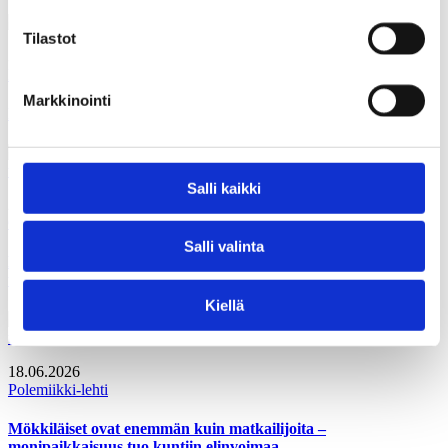
Tilastot
30.06.2026
Polemiikki-lehti
Markkinointi
Iso kala on perillä – tai ainakin melkein
Salli kaikki
27.06.2026
Gallupit
Salli valinta
Kuntalaiset vahvistaisivat oman kunnan taloutta tehostamalla
toimintaa
Kiellä
18.06.2026
Polemiikki-lehti
Mökkiläiset ovat enemmän kuin matkailijoita –
monipaikkaisuus tuo kuntiin elinvoimaa