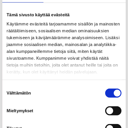
Polemiikki-lehti
Tämä sivusto käyttää evästeitä
Käytämme evästeitä tarjoamamme sisällön ja mainosten
Sorry, but nothing was found. Please try a search with different
räätälöimiseen, sosiaalisen median ominaisuuksien
keywords.
tukemiseen ja kävijämäärämme analysoimiseen. Lisäksi
jaamme sosiaalisen median, mainosalan ja analytiikka-
alan kumppaneillemme tietoja siitä, miten käytät
sivustoamme. Kumppanimme voivat yhdistää näitä
tietoja muihin tietoihin, joita olet antanut heille tai joita on
kerätty, kun olet käyttänyt heidän palvelujaan.
Suostumuksen
Välttämätön
valinta
Mieltymykset
Pysy ajan tasalla – liity uutisputkeen