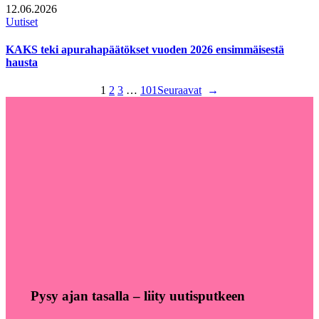
12.06.2026
Uutiset
KAKS teki apurahapäätökset vuoden 2026 ensimmäisestä
hausta
1
2
3
…
101
Seuraavat
→
Pysy ajan tasalla – liity uutisputkeen