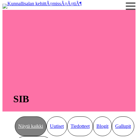
Siirry
sisältöön
SIB
Näytä kaikki
Uutiset
Tiedotteet
Blogit
Gallupit