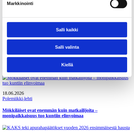
Markkinointi
Polemiikki-lehti
Iso kala on perillä – tai ainakin melkein
Salli kaikki
27.06.2026
Salli valinta
Gallupit
Kuntalaiset vahvistaisivat oman kunnan taloutta tehostamalla
Kiellä
toimintaa
18.06.2026
Polemiikki-lehti
Mökkiläiset ovat enemmän kuin matkailijoita –
monipaikkaisuus tuo kuntiin elinvoimaa