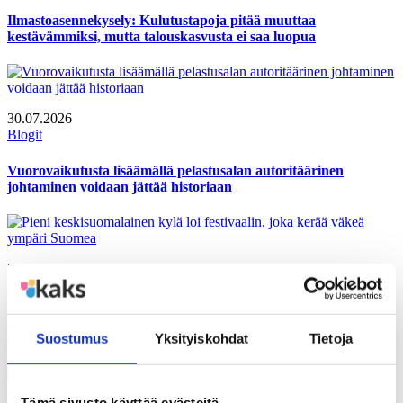
Ilmastoasennekysely: Kulutustapoja pitää muuttaa
kestävämmiksi, mutta talouskasvusta ei saa luopua
30.07.2026
Blogit
Vuorovaikutusta lisäämällä pelastusalan autoritäärinen
johtaminen voidaan jättää historiaan
20.07.2026
Polemiikki-lehti
Pieni keskisuomalainen kylä loi festivaalin, joka kerää väkeä
ympäri Suomea
Suostumus
Yksityiskohdat
Tietoja
Tämä sivusto käyttää evästeitä