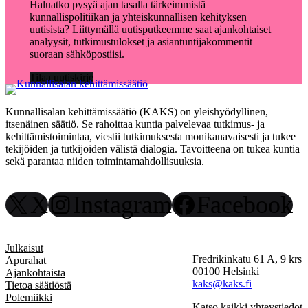
Haluatko pysyä ajan tasalla tärkeimmistä
kunnallispolitiikan ja yhteiskunnallisen kehityksen
uutisista? Liittymällä uutisputkeemme saat ajankohtaiset
analyysit, tutkimustulokset ja asiantuntijakommentit
suoraan sähköpostiisi.
Tilaa uutiskirje
Kunnallisalan kehittämissäätiö (KAKS) on yleishyödyllinen,
itsenäinen säätiö. Se rahoittaa kuntia palvelevaa tutkimus- ja
kehittämistoimintaa, viestii tutkimuksesta monikanavaisesti ja tukee
tekijöiden ja tutkijoiden välistä dialogia. Tavoitteena on tukea kuntia
sekä parantaa niiden toimintamahdollisuuksia.
X
Instagram
Facebook
Julkaisut
Fredrikinkatu 61 A, 9 krs
Apurahat
00100 Helsinki
Ajankohtaista
kaks@kaks.fi
Tietoa säätiöstä
Polemiikki
Katso kaikki yhteystiedot