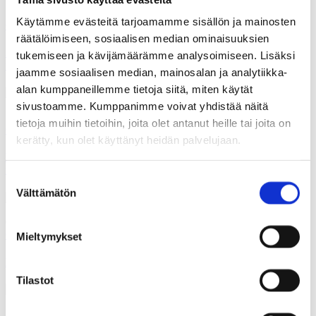
18.07.2026
Käytämme evästeitä tarjoamamme sisällön ja mainosten
Gallupit
räätälöimiseen, sosiaalisen median ominaisuuksien
Suomalaisten ilmastotekoja ovat kierrätys, kulutuksesta
tukemiseen ja kävijämäärämme analysoimiseen. Lisäksi
tinkiminen ja energian säästäminen
jaamme sosiaalisen median, mainosalan ja analytiikka-
alan kumppaneillemme tietoja siitä, miten käytät
sivustoamme. Kumppanimme voivat yhdistää näitä
11.07.2026
tietoja muihin tietoihin, joita olet antanut heille tai joita on
Gallupit
kerätty, kun olet käyttänyt heidän palvelujaan.
Kysely: Joka toinen olisi valmis vähentämään yritystukien
määrää
Suostumuksen
Välttämätön
valinta
04.07.2026
Gallupit
Mieltymykset
Kysely: Kolme viidestä korottaisi alkoholi- ja tupakkaveroja
Tilastot
30.06.2026