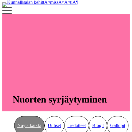
Siirry
sisältöön
Nuorten syrjäytyminen
Näytä kaikki
Uutiset
Tiedotteet
Blogit
Gallupit