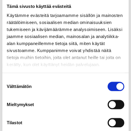
Vaalitutkimus kertoo demokratiavajeesta hyvinvointialueilla
Tämä sivusto käyttää evästeitä
Käytämme evästeitä tarjoamamme sisällön ja mainosten
räätälöimiseen, sosiaalisen median ominaisuuksien
tukemiseen ja kävijämäärämme analysoimiseen. Lisäksi
26.03.2026
jaamme sosiaalisen median, mainosalan ja analytiikka-
Polemiikki-lehti
alan kumppaneillemme tietoja siitä, miten käytät
Kunnat ja hyvinvointialueet yhdyspinnoilla – miten poistetaan
sivustoamme. Kumppanimme voivat yhdistää näitä
rypyt yhteistyöstä?
tietoja muihin tietoihin, joita olet antanut heille tai joita on
kerätty, kun olet käyttänyt heidän palvelujaan.
26.03.2026
Suostumuksen
Polemiikki-lehti
Välttämätön
valinta
Hyviä uutisia kunnista
Mieltymykset
26.03.2026
Tilastot
Polemiikki-lehti