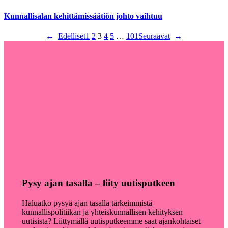
Kunnallisalan kehittämissäätiön johto vaihtuu
←
Edelliset
1
2
3
4
5
…
101
Seuraavat
→
Pysy ajan tasalla – liity uutisputkeen
Haluatko pysyä ajan tasalla tärkeimmistä
kunnallispolitiikan ja yhteiskunnallisen kehityksen
uutisista? Liittymällä uutisputkeemme saat ajankohtaiset