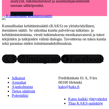
analyysit, tutkimustulokset ja asiantuntijakommentit
suoraan sähköpostiisi.
Tilaa uutiskirje
Kunnallisalan kehittämissäätiö (KAKS) on yleishyödyllinen,
itsenäinen säätiö. Se rahoittaa kuntia palvelevaa tutkimus- ja
kehittämistoimintaa, viestii tutkimuksesta monikanavaisesti ja tukee
tekijöiden ja tutkijoiden välistä dialogia. Tavoitteena on tukea kuntia
sekä parantaa niiden toimintamahdollisuuksia.
X
Instagram
Facebook
Julkaisut
Fredrikinkatu 61 A, 9 krs
Apurahat
00100 Helsinki
Ajankohtaista
kaks@kaks.fi
Tietoa säätiöstä
Polemiikki
Katso kaikki yhteystiedot
Tilaa KAKS-uutiskirje