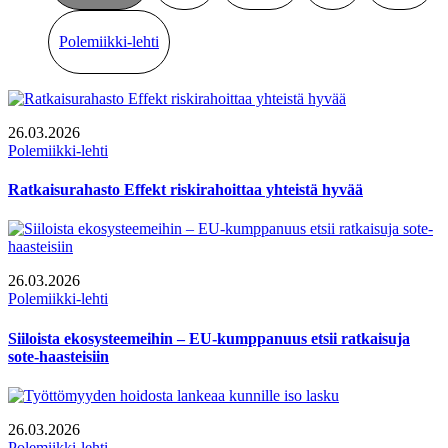
Polemiikki-lehti
26.03.2026
Polemiikki-lehti
Ratkaisurahasto Effekt riskirahoittaa yhteistä hyvää
26.03.2026
Polemiikki-lehti
Siiloista ekosysteemeihin – EU-kumppanuus etsii ratkaisuja
sote-haasteisiin
26.03.2026
Polemiikki-lehti