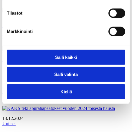
Tilastot
13.01.2025
Uutiset
Markkinointi
Kampanjabudjetit osoittavat aluevaalit toisen asteen vaaleiksi
Salli kaikki
11.01.2025
Salli valinta
Uutiset
Enemmistön mielestä terveyspalveluiden saatavuus omassa
kotikunnassa on heikentynyt – Silti vain kolmannes on
Kiellä
tilanteeseen tyytymätön
13.12.2024
Uutiset