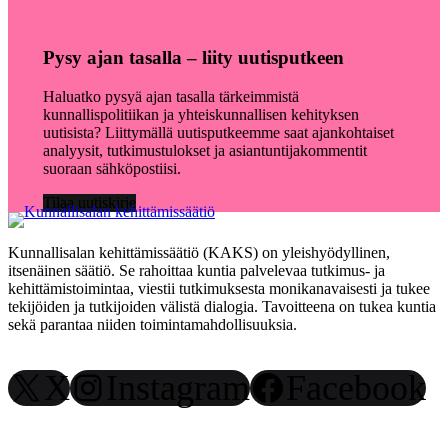
Pysy ajan tasalla – liity uutisputkeen
Haluatko pysyä ajan tasalla tärkeimmistä
kunnallispolitiikan ja yhteiskunnallisen kehityksen
uutisista? Liittymällä uutisputkeemme saat ajankohtaiset
analyysit, tutkimustulokset ja asiantuntijakommentit
suoraan sähköpostiisi.
Tilaa uutiskirje
Kunnallisalan kehittämissäätiö (KAKS) on yleishyödyllinen,
itsenäinen säätiö. Se rahoittaa kuntia palvelevaa tutkimus- ja
kehittämistoimintaa, viestii tutkimuksesta monikanavaisesti ja tukee
tekijöiden ja tutkijoiden välistä dialogia. Tavoitteena on tukea kuntia
sekä parantaa niiden toimintamahdollisuuksia.
X
Instagram
Facebook