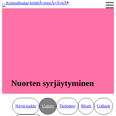
Siirry
sisältöön
Nuorten syrjäytyminen
Näytä kaikki
Uutiset
Tiedotteet
Blogit
Gallupit