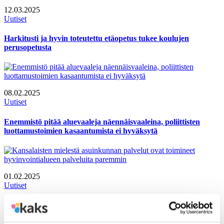
12.03.2025
Uutiset
Harkitusti ja hyvin toteutettu etäopetus tukee koulujen
perusopetusta
08.02.2025
Uutiset
Enemmistö pitää aluevaaleja näennäisvaaleina, poliittisten
luottamustoimien kasaantumista ei hyväksytä
01.02.2025
Uutiset
Kansalaisten mielestä asuinkunnan palvelut ovat toimineet
hyvinvointialueen palveluita paremmin