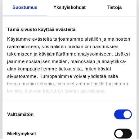
Suostumus
Yksityiskohdat
Tietoja
25.01.2025
Uutiset
Tämä sivusto käyttää evästeitä
Hyvinvointiyhteiskuntaa tulisi trimmata
Käytämme evästeitä tarjoamamme sisällön ja mainosten
räätälöimiseen, sosiaalisen median ominaisuuksien
tukemiseen ja kävijämäärämme analysoimiseen. Lisäksi
jaamme sosiaalisen median, mainosalan ja analytiikka-
22.01.2025
Uutiset
alan kumppaneillemme tietoja siitä, miten käytät
sivustoamme. Kumppanimme voivat yhdistää näitä
SEMINAARIKUTSU Raikkaita suuntia – Millainen on
tietoja muihin tietoihin, joita olet antanut heille tai joita on
hyvinvointiyhteiskunnan seuraava luku?
kerätty, kun olet käyttänyt heidän palvelujaan.
Suostumuksen
Välttämätön
18.01.2025
valinta
Uutiset
Kansalaiset: kunta- ja aluevaaleissa pitää keskittyä kuntien ja
Mieltymykset
hyvinvointialueiden peruspalveluihin