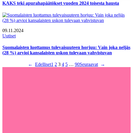
KAKS teki apurahapäätökset vuoden 2024 toisesta hausta
09.11.2024
Uutiset
Suomalaisten luottamus tulevaisuuteen horjuu: Vain joka neljäs
(28 %) arvioi kansalaisten uskon tulevaan vahvistuvan
←
Edelliset
1
2
3
4
5
…
90
Seuraavat
→