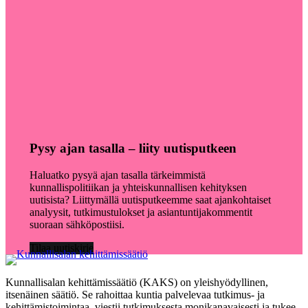
Pysy ajan tasalla – liity uutisputkeen
Haluatko pysyä ajan tasalla tärkeimmistä
kunnallispolitiikan ja yhteiskunnallisen kehityksen
uutisista? Liittymällä uutisputkeemme saat ajankohtaiset
analyysit, tutkimustulokset ja asiantuntijakommentit
suoraan sähköpostiisi.
Tilaa uutiskirje
Kunnallisalan kehittämissäätiö (KAKS) on yleishyödyllinen,
itsenäinen säätiö. Se rahoittaa kuntia palvelevaa tutkimus- ja
kehittämistoimintaa, viestii tutkimuksesta monikanavaisesti ja tukee