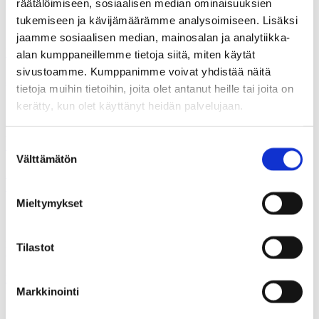
räätälöimiseen, sosiaalisen median ominaisuuksien
tukemiseen ja kävijämäärämme analysoimiseen. Lisäksi
jaamme sosiaalisen median, mainosalan ja analytiikka-
29.09.2009
Uutiset
alan kumppaneillemme tietoja siitä, miten käytät
sivustoamme. Kumppanimme voivat yhdistää näitä
J-P Alanen: Helsingin metropoli tarvitsee oman lain
tietoja muihin tietoihin, joita olet antanut heille tai joita on
kerätty, kun olet käyttänyt heidän palvelujaan.
24.09.2009
Suostumuksen
Uutiset
Välttämätön
valinta
Antti Mykkänen: PALVELUT JÄRJESTETTÄVÄ
SUOMESSA NOIN 20 ALUEELLA
Mieltymykset
22.09.2009
Tilastot
Uutiset
Hallitseeko hallitus?
Markkinointi