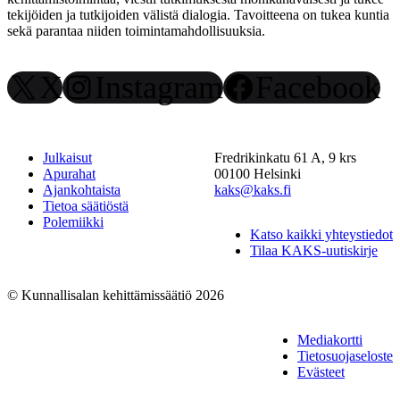
tekijöiden ja tutkijoiden välistä dialogia. Tavoitteena on tukea kuntia
sekä parantaa niiden toimintamahdollisuuksia.
X
Instagram
Facebook
Julkaisut
Fredrikinkatu 61 A, 9 krs
Apurahat
00100 Helsinki
Ajankohtaista
kaks@kaks.fi
Tietoa säätiöstä
Polemiikki
Katso kaikki yhteystiedot
Tilaa KAKS-uutiskirje
© Kunnallisalan kehittämissäätiö 2026
Mediakortti
Tietosuojaseloste
Evästeet