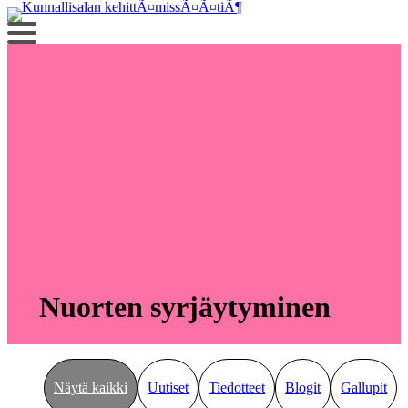
Siirry
sisältöön
Nuorten syrjäytyminen
Näytä kaikki
Uutiset
Tiedotteet
Blogit
Gallupit