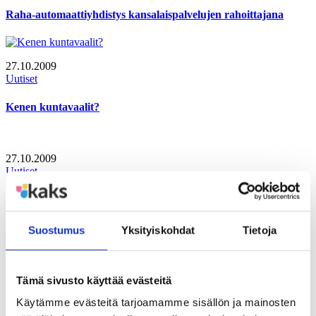
Raha-automaattiyhdistys kansalaispalvelujen rahoittajana
27.10.2009
Uutiset
Kenen kuntavaalit?
27.10.2009
Uutiset
VALTAKUNNALLISUUS JYRÄSI KUNTAVAALIEN
JULKISUUDESSA
Suostumus
Yksityiskohdat
Tietoja
09.10.2009
Uutiset
Tämä sivusto käyttää evästeitä
Käytämme evästeitä tarjoamamme sisällön ja mainosten
Helsinki. Kansakunnan pääkaupunki – ihmisten metropoli