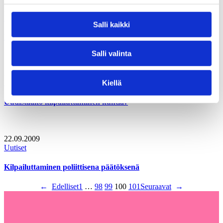
22.09.2009
Uutiset
Salli kaikki
Kansalaismielipide ja kunnat – Ilmapuntari 2009
Salli valinta
22.09.2009
Uutiset
Kiellä
Uudistaako kilpailuttaminen kuntia?
22.09.2009
Uutiset
Kilpailuttaminen poliittisena päätöksenä
←
Edelliset
1
…
98
99
100
101
Seuraavat
→