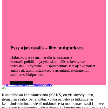
Pysy ajan tasalla – liity uutisputkeen
Haluatko pysyä ajan tasalla tärkeimmistä
kunnallispolitiikan ja yhteiskunnallisen kehityksen
uutisista? Liittymällä uutisputkeemme saat ajankohtaiset
analyysit, tutkimustulokset ja asiantuntijakommentit
suoraan sähköpostiisi.
Tilaa uutiskirje
Kunnallisalan kehittämissäätiö (KAKS) on yleishyödyllinen,
itsenäinen säätiö. Se rahoittaa kuntia palvelevaa tutkimus- ja
kehittämistoimintaa, viestii tutkimuksesta monikanavaisesti ja tukee
tekijöiden ja tutkijoiden välistä dialogia. Tavoitteena on tukea kuntia