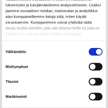
tukemiseen ja kävijämäärämme analysoimiseen. Lisäksi
jaamme sosiaalisen median, mainosalan ja analytiikka-
15.04.2010
alan kumppaneillemme tietoja siitä, miten käytät
Uutiset
sivustoamme. Kumppanimme voivat yhdistää näitä
Valta kunnassa
tietoja muihin tietoihin, joita olet antanut heille tai joita on
kerätty, kun olet käyttänyt heidän palvelujaan.
15.04.2010
Suostumuksen
Uutiset
Välttämätön
valinta
Alaistaito – luottamus, sitoutuminen ja sopimus
Mieltymykset
15.04.2010
Uutiset
Tilastot
Kansalaismielipide ja kunnat Ilmapuntari 2005
Markkinointi