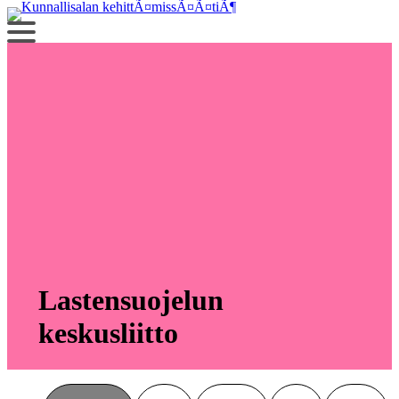
Siirry
sisältöön
Lastensuojelun
keskusliitto