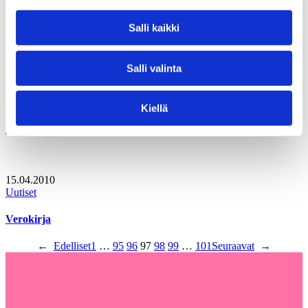
15.04.2010
Uutiset
Salli kaikki
Osuustoiminnasta oppia? Kuntapalvelut uudessa talousmallissa
Salli valinta
15.04.2010
Uutiset
Kiellä
Pelastusrenkaan paikkaus
15.04.2010
Uutiset
Verokirja
←
Edelliset
1
…
95
96
97
98
99
…
101
Seuraavat
→