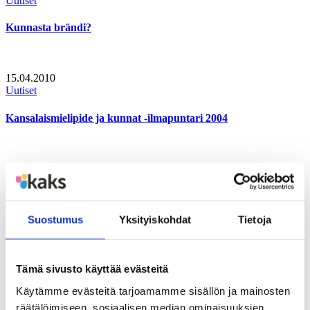
Uutiset
Kunnasta brändi?
15.04.2010
Uutiset
Kansalaismielipide ja kunnat -ilmapuntari 2004
15.04.2010
Uutiset
Takaisin tulevaisuuteen – valtion ja kuntien yhteinen taival
Suostumus
Yksityiskohdat
Tietoja
15.04.2010
Tämä sivusto käyttää evästeitä
Uutiset
Käytämme evästeitä tarjoamamme sisällön ja mainosten
Ikävallankumous
räätälöimiseen, sosiaalisen median ominaisuuksien